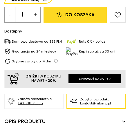
-
+
DO KOSZYKA
Dostępny
Darmowa dostawa
od
399 PLN
Raty 0% - oblicz
Gwarancja na 24 miesięcy
Kup i zapłać za 30 dni
Szybkie zwroty do
14
dni
ZNIŻKI
W KOSZYKU
SPRAWDŹ RABATY >
NAWET
-20%
Zamów telefonicznie
Zapytaj o produkt
+48 500 131 557
kontakt@mlamp.pl
OPIS PRODUKTU