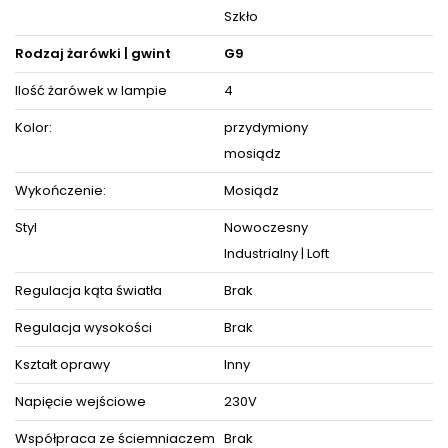
Średnica klosza: 10 cm
Szkło
Długość przewodu: 180 cm
Waga: 3,3 kg
Rodzaj żarówki | gwint
G9
Regulacja kąta światła: nie
Stopień szczelności: IP20
Ilość żarówek w lampie
4
Źródła światła (brak w komplecie): 4 x G9 / 230V / max 28W
(łącznie 112W)
Kolor:
przydymiony
Produkt posiada certyfikaty zgodności i objęty jest
mosiądz
GWARANCJĄ PRODUCENTA.
Zestaw zawiera instrukcję obsługi oraz elementy niezbędne
Wykończenie:
Mosiądz
do złożenia sprzętu.
Styl
Nowoczesny
Industrialny | Loft
ZOBACZ PODOBNE PRODUKTY W KATEGORIACH
Regulacja kąta światła
Brak
Regulacja wysokości
Brak
Kształt oprawy
Inny
Napięcie wejściowe
230V
Współpraca ze ściemniaczem
Brak