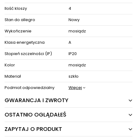
Ilość kloszy
4
Stan do allegro
Nowy
Wykończenie
mosiądz
Klasa energetyczna
A
Stopień szczelności (IP)
IP20
Kolor
mosiądz
Materiał
szkło
Podmiot odpowiedzialny
Więcej
GWARANCJA I ZWROTY
OSTATNIO OGLĄDAŁEŚ
24 MIESIĄCE
Producent gwarantuje naprawę lub wymianę sprzętu
ZAPYTAJ O PRODUKT
do 24 miesięcy od daty zakupu. Skontaktuj się ze
PRODUKTY Z TEJ SERII
sklepem za pośrednictwem formularza reklamacji