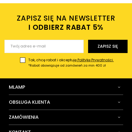
Twoje imię
ZAPISZ SIĘ NA NEWSLETTER
Twój email
I ODBIERZ RABAT 5%ㅤ
Wyślij opinię
ZAPISZ SIĘ
Tak, chcę rabat i akceptuję
Politykę Prywatności.
*Rabat obowiązuje od zamówień za min 400 zł
MLAMP
OBSŁUGA KLIENTA
ZAMÓWIENIA