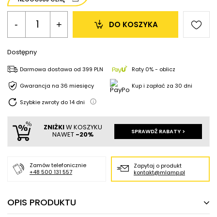
-
+
DO KOSZYKA
Dostępny
Darmowa dostawa
od
399 PLN
Raty 0% - oblicz
Gwarancja na 36 miesięcy
Kup i zapłać za 30 dni
Szybkie zwroty do
14
dni
ZNIŻKI
W KOSZYKU
SPRAWDŹ RABATY >
NAWET
-20%
Zamów telefonicznie
Zapytaj o produkt
+48 500 131 557
kontakt@mlamp.pl
OPIS PRODUKTU