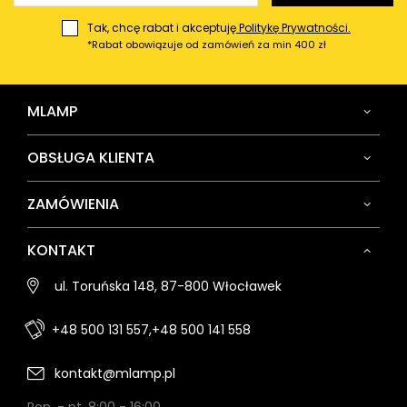
Tak, chcę rabat i akceptuję
Politykę Prywatności.
*Rabat obowiązuje od zamówień za min 400 zł
MLAMP
OBSŁUGA KLIENTA
ZAMÓWIENIA
KONTAKT
ul. Toruńska 148, 87-800 Włocławek
+48 500 131 557,
+48 500 141 558
kontakt@mlamp.pl
Pon. - pt. 8:00 - 16:00