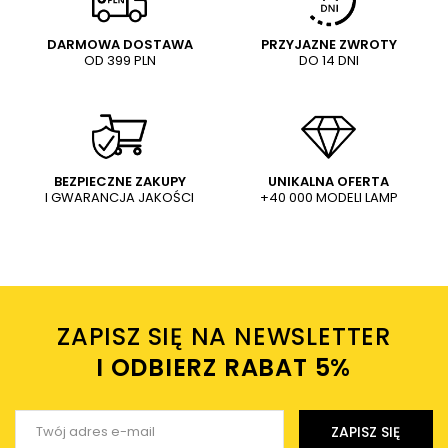
DARMOWA DOSTAWA
PRZYJAZNE ZWROTY
OD 399 PLN
DO 14 DNI
Treść twojej opinii
Liniowy kinkiet SEGIN
12200/60/30 Lucide LED 6W
2700K czarny
395,99 PLN
WYŚLIJ
Dodaj własne zdjęcie produktu:
BEZPIECZNE ZAKUPY
UNIKALNA OFERTA
I GWARANCJA JAKOŚCI
+40 000 MODELI LAMP
Wysyłając wiadomość akceptujesz
politykę prywatności
sklepu mlamp.pl
Twoje imię
ZAPISZ SIĘ NA NEWSLETTER
Twój email
I ODBIERZ RABAT 5%ㅤ
Wyślij opinię
ZAPISZ SIĘ