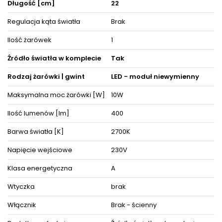
dzięki czemu można dopasować ją do różnego typu
Długość [cm]
22
pomieszczeń.
Regulacja kąta światła
Brak
Produkt posiada certyfikaty zgodności i objęty jest gwarancją
producenta. Zestaw zawiera instrukcję obsługi oraz elementy
Ilość żarówek
1
niezbędne do złożenia sprzętu.
Źródło światła w komplecie
Tak
ZOBACZ PODOBNE PRODUKTY W KATEGORIACH
Rodzaj żarówki | gwint
LED - moduł niewymienny
Maksymalna moc żarówki [W]
10W
Ilość lumenów [lm]
400
Barwa światła [K]
2700K
Napięcie wejściowe
230V
Klasa energetyczna
A
Wtyczka
brak
Włącznik
Brak - ścienny