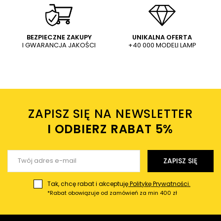
złoty
420,32 PLN
255,14 PLN
592,00 PLN
359,35 PLN
WYŚLIJ
Dodaj własne zdjęcie produktu:
BEZPIECZNE ZAKUPY
UNIKALNA OFERTA
I GWARANCJA JAKOŚCI
+40 000 MODELI LAMP
Wysyłając wiadomość akceptujesz
politykę prywatności
sklepu mlamp.pl
Twoje imię
ZAPISZ SIĘ NA NEWSLETTER
Twój email
I ODBIERZ RABAT 5%ㅤ
Wyślij opinię
ZAPISZ SIĘ
Tak, chcę rabat i akceptuję
Politykę Prywatności.
*Rabat obowiązuje od zamówień za min 400 zł