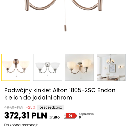
Podwójny kinkiet Alton 1805-2SC Endon
kielich do jadalni chrom
497,07 PLN
-
25
%
oszczędzasz
372,31 PLN
brutto
Do końca promocji: