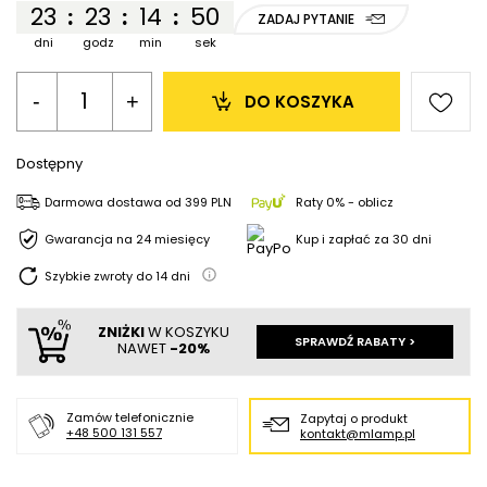
23
23
14
50
:
:
:
ZADAJ PYTANIE
dni
godz
min
sek
-
+
DO KOSZYKA
Dostępny
Darmowa dostawa
od
399 PLN
Raty 0% - oblicz
Gwarancja na 24 miesięcy
Kup i zapłać za 30 dni
Szybkie zwroty do
14
dni
ZNIŻKI
W KOSZYKU
SPRAWDŹ RABATY >
NAWET
-20%
Zamów telefonicznie
Zapytaj o produkt
+48 500 131 557
kontakt@mlamp.pl