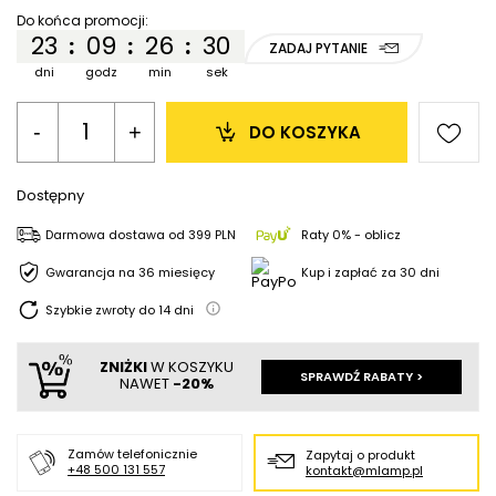
Do końca promocji:
23
09
26
30
:
:
:
ZADAJ PYTANIE
dni
godz
min
sek
-
+
DO KOSZYKA
Dostępny
Darmowa dostawa
od
399 PLN
Raty 0% - oblicz
Gwarancja na 36 miesięcy
Kup i zapłać za 30 dni
Szybkie zwroty do
14
dni
ZNIŻKI
W KOSZYKU
SPRAWDŹ RABATY >
NAWET
-20%
Zamów telefonicznie
Zapytaj o produkt
+48 500 131 557
kontakt@mlamp.pl