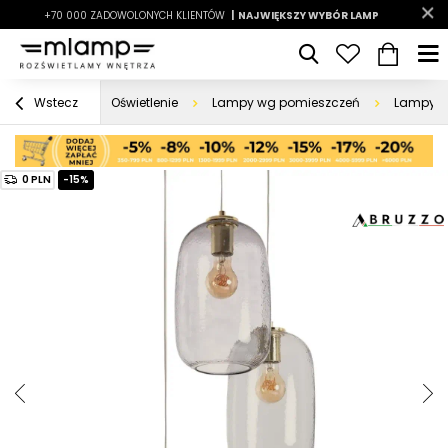
-7%
+70 000 ZADOWOLONYCH KLIENTÓW
|
LATO7
| NAJWIĘKSZY WYBÓR LAMP
|
Oświetlenie
Lampy wg pomieszczeń
Lampy d
Wstecz
0 PLN
-15%