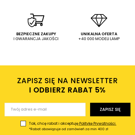
Okrągły plafon pokojowy Claro
Metalowa lampa wisząca
K
pierścień LED 50W 2700-4000K
Claro 31-27764 tuba drewniana
czarny
biała
1 406,00 PLN
64,99 PLN
WYŚLIJ
Dodaj własne zdjęcie produktu:
BEZPIECZNE ZAKUPY
UNIKALNA OFERTA
I GWARANCJA JAKOŚCI
+40 000 MODELI LAMP
Wysyłając wiadomość akceptujesz
politykę prywatności
sklepu mlamp.pl
Twoje imię
ZAPISZ SIĘ NA NEWSLETTER
Twój email
I ODBIERZ RABAT 5%ㅤ
Wyślij opinię
ZAPISZ SIĘ
Tak, chcę rabat i akceptuję
Politykę Prywatności.
*Rabat obowiązuje od zamówień za min 400 zł