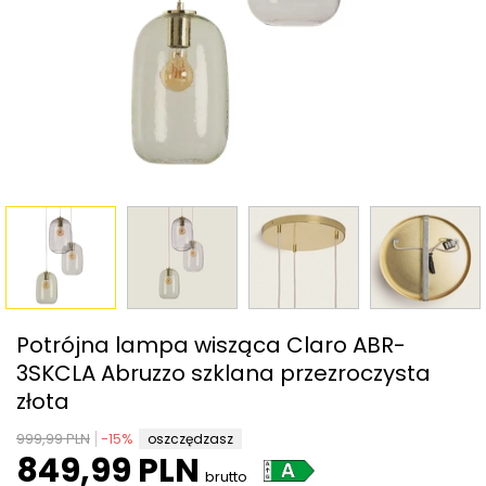
Potrójna lampa wisząca Claro ABR-
3SKCLA Abruzzo szklana przezroczysta
złota
999,99 PLN
-
15
%
oszczędzasz
849,99 PLN
brutto