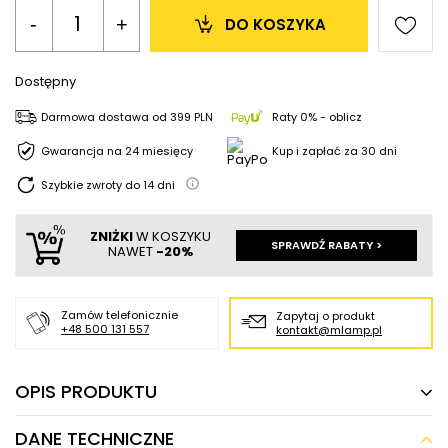
-
+
DO KOSZYKA
Dostępny
Darmowa dostawa
od
399 PLN
Raty 0% - oblicz
Gwarancja na 24 miesięcy
Kup i zapłać za 30 dni
Szybkie zwroty do
14
dni
ZNIŻKI
W KOSZYKU
SPRAWDŹ RABATY >
NAWET
-20%
Zamów telefonicznie
Zapytaj o produkt
+48 500 131 557
kontakt@mlamp.pl
OPIS PRODUKTU
DANE TECHNICZNE
Potrójna lampa zwieszana Reus LE41464 LED