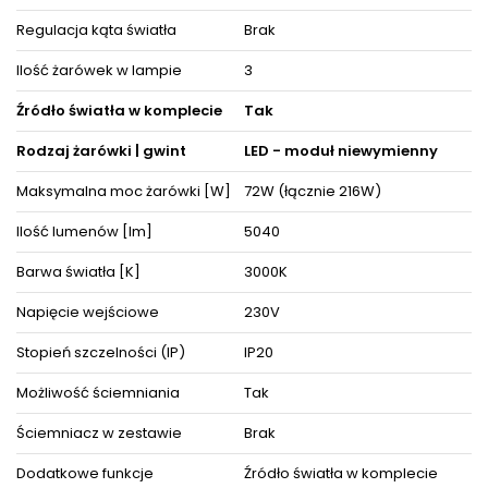
wypoczynkowych lub biurowych to oprawa z serii REUS z
pewnością się w nich sprawdzi.
Regulacja kąta światła
Brak
Dzięki ergonomicznemu kształtowi dopasujesz ją do obecnej
Ilość żarówek w lampie
3
lub dopiero tworzącej się aranżacji pokoju.
Decydując się na ten model oświetlenia nie tylko odpowiednio
Źródło światła w komplecie
Tak
rozświetlisz wybrane powierzchnie, ale też zyskasz
zachwycającą i cieszącą oko dekorację, która nada wnętrzom
Rodzaj żarówki | gwint
LED - moduł niewymienny
niepowtarzalnego wyglądu i elegancji, akcentując zarazem ich
detale i wystrój pośród pozostałych mebli i akcesoriów
Maksymalna moc żarówki [W]
72W (łącznie 216W)
wyposażenia wnętrz.
Oświetlenie doskonale prezentuje się pojedynczo oraz w
Ilość lumenów [lm]
5040
towarzystwie innych lamp jako instalacje świetlne, dzięki czemu
można dopasować je do różnego typu pomieszczeń.
Barwa światła [K]
3000K
Produkt posiada certyfikaty zgodności i objęty jest gwarancją
Napięcie wejściowe
230V
producenta.
Zestaw zawiera instrukcję obsługi oraz enty niezbędne do
złożenia sprzętu.
Stopień szczelności (IP)
IP20
Możliwość ściemniania
Tak
ZOBACZ PODOBNE PRODUKTY W KATEGORIACH
Ściemniacz w zestawie
Brak
Dodatkowe funkcje
Źródło światła w komplecie