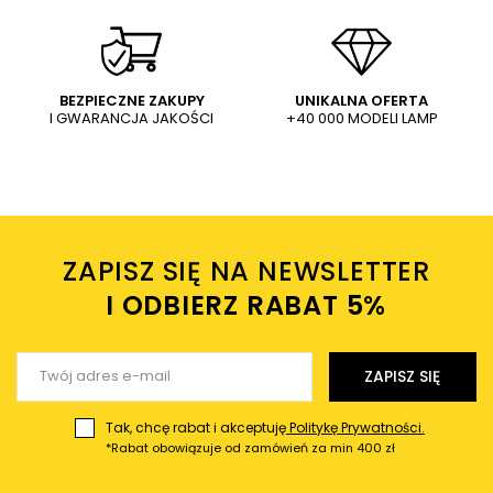
Kinkiet LAMPA ścienna REUS LP-
Geometryczna LAMPA ścienna
8069/1W BK Light Prestige
REUS LP-8069/1WS WH Light
półokrągła OPRAWA
Prestige metalowa OPRAWA
99,96 PLN
101,00 PLN
204,00 PLN
geometryczna przyścienna
regulowany kinkiet biały
czarna
WYŚLIJ
Dodaj własne zdjęcie produktu:
BEZPIECZNE ZAKUPY
UNIKALNA OFERTA
I GWARANCJA JAKOŚCI
+40 000 MODELI LAMP
Wysyłając wiadomość akceptujesz
politykę prywatności
sklepu mlamp.pl
Twoje imię
ZAPISZ SIĘ NA NEWSLETTER
Twój email
I ODBIERZ RABAT 5%ㅤ
Wyślij opinię
ZAPISZ SIĘ
Tak, chcę rabat i akceptuję
Politykę Prywatności.
*Rabat obowiązuje od zamówień za min 400 zł