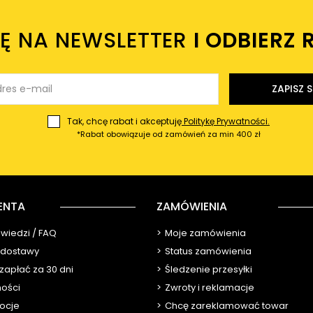
IĘ NA NEWSLETTER
I ODBIERZ 
ZAPISZ S
Tak, chcę rabat i akceptuję
Politykę Prywatności.
*Rabat obowiązuje od zamówień za min 400 zł
ENTA
ZAMÓWIENIA
owiedzi / FAQ
Moje zamówienia
y dostawy
Status zamówienia
 zapłać za 30 dni
Śledzenie przesyłki
ności
Zwroty i reklamacje
ocje
Chcę zareklamować towar