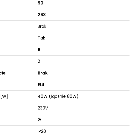
90
263
Brak
Tak
6
2
cie
Brak
E14
 [W]
40W (łącznie 80W)
230V
G
IP20