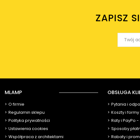
ZAPISZ S
MLAMP
OBSŁUGA KLI
O firmie
Pytania i odp
Regulamin sklepu
Koszty i form
Polityka prywatności
Raty i PayPo -
Ustawienia cookies
Sposoby płat
Współpraca z architektami
Rabaty i prom