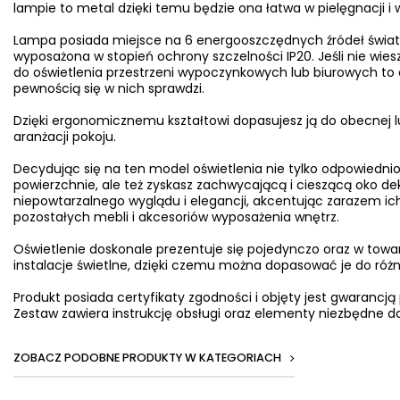
lampie to metal dzięki temu będzie ona łatwa w pielęgnacji i 
Lampa posiada miejsce na 6 energooszczędnych źródeł światła
wyposażona w stopień ochrony szczelności IP20. Jeśli nie wiesz
do oświetlenia przestrzeni wypoczynkowych lub biurowych to o
pewnością się w nich sprawdzi.
Dzięki ergonomicznemu kształtowi dopasujesz ją do obecnej l
aranżacji pokoju.
Decydując się na ten model oświetlenia nie tylko odpowiednio
powierzchnie, ale też zyskasz zachwycającą i cieszącą oko d
niepowtarzalnego wyglądu i elegancji, akcentując zarazem ich
pozostałych mebli i akcesoriów wyposażenia wnętrz.
Oświetlenie doskonale prezentuje się pojedynczo oraz w towa
instalacje świetlne, dzięki czemu można dopasować je do ró
Produkt posiada certyfikaty zgodności i objęty jest gwarancją
Zestaw zawiera instrukcję obsługi oraz elementy niezbędne do
ZOBACZ PODOBNE PRODUKTY W KATEGORIACH