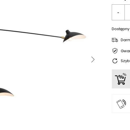
-
Dostępny
Dar
Gwar
Szyb