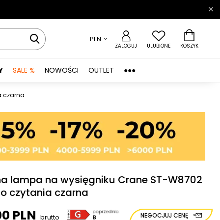
PLN
ZALOGUJ
ULUBIONE
KOSZYK
Y
SALE %
NOWOŚCI
OUTLET
●●●
a czarna
na lampa na wysięgniku Crane ST-W8702
do czytania czarna
00 PLN
NEGOCJUJ CENĘ
brutto