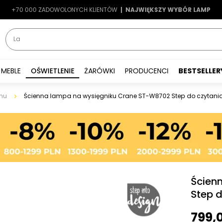
+70 000 ZADOWOLONYCH KLIENTÓW
-7%
|
LATO7
| NAJWIĘKSZY WYBÓR LAMP
|
MEBLE
OŚWIETLENIE
ŻARÓWKI
PRODUCENCI
BESTSELLER
nu
Ścienna lampa na wysięgniku Crane ST-W8702 Step do czytani
Ścien
Step 
799,