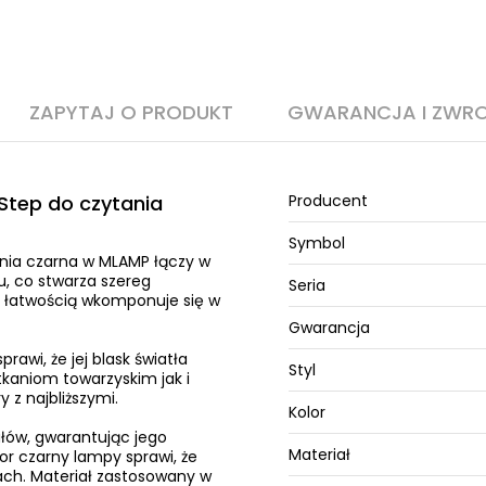
ZAPYTAJ O PRODUKT
GWARANCJA I ZWR
Step do czytania
Producent
Symbol
nia czarna w MLAMP łączy w
, co stwarza szereg
Seria
z łatwością wkomponuje się w
Gwarancja
rawi, że jej blask światła
Styl
kaniom towarzyskim jak i
z najbliższymi.
Kolor
łów, gwarantując jego
Materiał
or czarny lampy sprawi, że
ach. Materiał zastosowany w