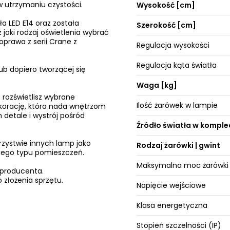
w utrzymaniu czystości.
Wysokość [cm]
 LED E14 oraz została
Szerokość [cm]
 jaki rodzaj oświetlenia wybrać
prawa z serii Crane z
Regulacja wysokości
Regulacja kąta światła
ub dopiero tworzącej się
Waga [kg]
 rozświetlisz wybrane
Ilość żarówek w lampie
ekorację, która nada wnętrzom
 detale i wystrój pośród
Źródło światła w komple
rzystwie innych lamp jako
Rodzaj żarówki | gwint
żnego typu pomieszczeń.
Maksymalna moc żarówki
 producenta.
 złożenia sprzętu.
Napięcie wejściowe
Klasa energetyczna
Stopień szczelności (IP)