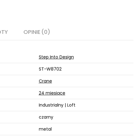
OTY
OPINIE
(0)
Step Into Design
ST-W8702
Crane
24 miesiące
Industrialny | Loft
czarny
metal