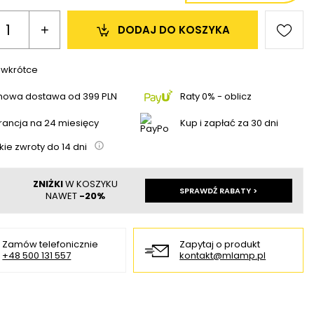
+
DODAJ 
DO KOSZYKA
 wkrótce
mowa dostawa
od
399 PLN
Raty 0% - oblicz
ancja na 24 miesięcy
Kup i zapłać za 30 dni
kie zwroty do
14
dni
ZNIŻKI
W KOSZYKU
SPRAWDŹ RABATY >
NAWET
-20%
Zamów telefonicznie
Zapytaj o produkt
+48 500 131 557
kontakt@mlamp.pl