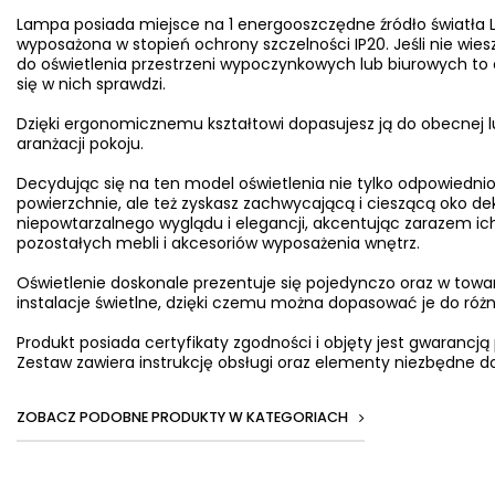
Lampa posiada miejsce na 1 energooszczędne źródło światła L
wyposażona w stopień ochrony szczelności IP20. Jeśli nie wiesz
do oświetlenia przestrzeni wypoczynkowych lub biurowych to 
się w nich sprawdzi.
Dzięki ergonomicznemu kształtowi dopasujesz ją do obecnej l
aranżacji pokoju.
Decydując się na ten model oświetlenia nie tylko odpowiednio
powierzchnie, ale też zyskasz zachwycającą i cieszącą oko d
niepowtarzalnego wyglądu i elegancji, akcentując zarazem ich
pozostałych mebli i akcesoriów wyposażenia wnętrz.
Oświetlenie doskonale prezentuje się pojedynczo oraz w towa
instalacje świetlne, dzięki czemu można dopasować je do ró
Produkt posiada certyfikaty zgodności i objęty jest gwarancją
Zestaw zawiera instrukcję obsługi oraz elementy niezbędne do
ZOBACZ PODOBNE PRODUKTY W KATEGORIACH