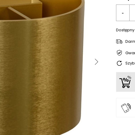
-
Dostępny
Dar
Gwar
Szyb