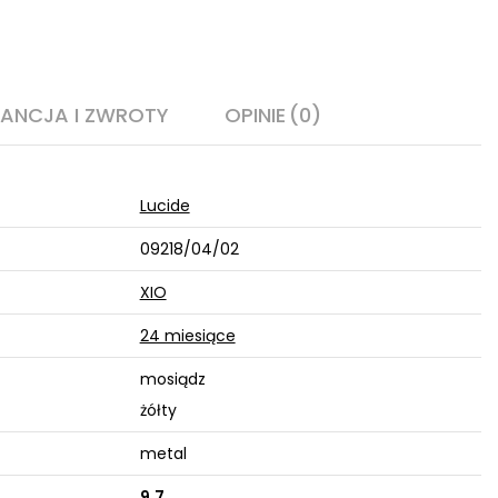
ANCJA I ZWROTY
OPINIE
(0)
Lucide
09218/04/02
XIO
24 miesiące
mosiądz
żółty
metal
9,7