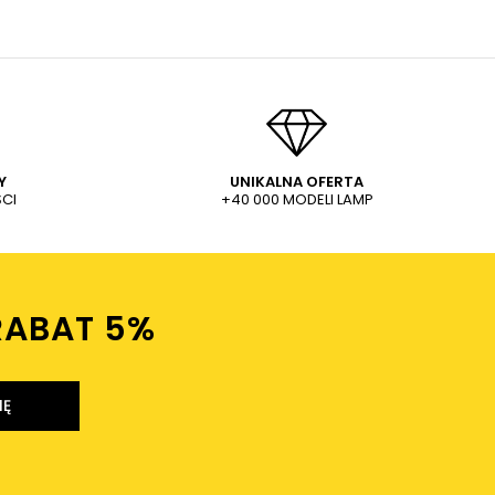
Y
UNIKALNA OFERTA
CI
+40 000 MODELI LAMP
RABAT 5%ㅤ
IĘ