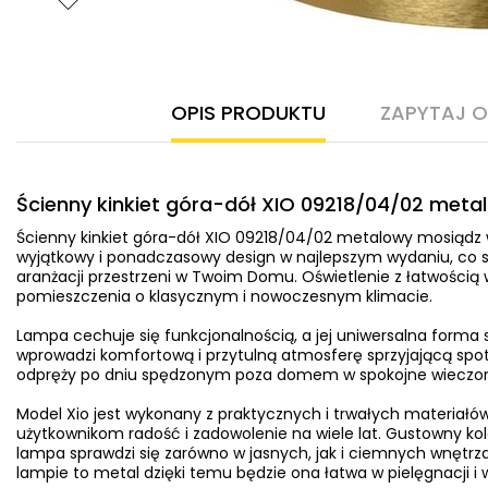
OPIS PRODUKTU
ZAPYTAJ 
Ścienny kinkiet góra-dół XIO 09218/04/02 met
Ścienny kinkiet góra-dół XIO 09218/04/02 metalowy mosiądz
wyjątkowy i ponadczasowy design w najlepszym wydaniu, co s
aranżacji przestrzeni w Twoim Domu. Oświetlenie z łatwością
pomieszczenia o klasycznym i nowoczesnym klimacie.
Lampa cechuje się funkcjonalnością, a jej uniwersalna forma sp
wprowadzi komfortową i przytulną atmosferę sprzyjającą spot
odpręży po dniu spędzonym poza domem w spokojne wieczory 
Model Xio jest wykonany z praktycznych i trwałych materiałó
użytkownikom radość i zadowolenie na wiele lat. Gustowny kol
lampa sprawdzi się zarówno w jasnych, jak i ciemnych wnętrz
lampie to metal dzięki temu będzie ona łatwa w pielęgnacji i 