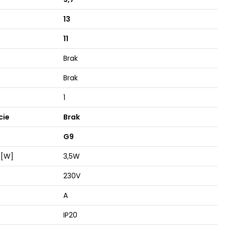
13
11
Brak
Brak
1
cie
Brak
G9
 [W]
3,5W
230V
A
IP20