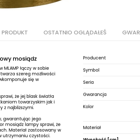
O PRODUKT
OSTATNIO OGLĄDAŁEŚ
GWAR
alowy mosiądz
Producent
 w MLAMP łączy w sobie
Symbol
twarza szereg możliwości
 wkomponuje się w
Seria
Gwarancja
rawi, że jej blask światła
kaniom towarzyskim jak i
Kolor
z najbliższymi.
w, gwarantując jego
or mosiądz lampy sprawi, że
Materiał
ach. Materiał zastosowany w
w utrzymaniu czystości.
Wysokość [cm]