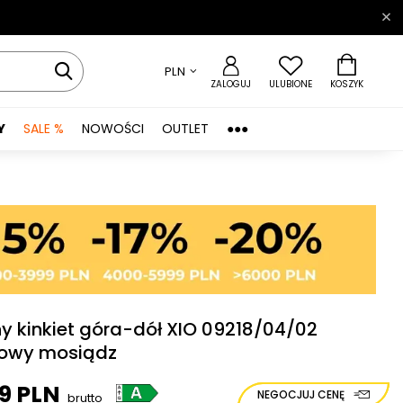
PLN
ZALOGUJ
ULUBIONE
KOSZYK
Y
SALE %
NOWOŚCI
OUTLET
●●●
y kinkiet góra-dół XIO 09218/04/02
owy mosiądz
99 PLN
NEGOCJUJ CENĘ
brutto