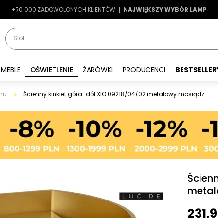
+70 000 ZADOWOLONYCH KLIENTÓW
-7%
|
LATO7
| NAJWIĘKSZY WYBÓR LAMP
|
MEBLE
OŚWIETLENIE
ŻARÓWKI
PRODUCENCI
BESTSELLER
nu
Ścienny kinkiet góra-dół XIO 09218/04/02 metalowy mosiądz
Ścienn
metal
231,