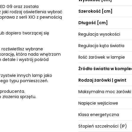
ED G9 oraz została
Szerokość [cm]
 jaki rodzaj oświetlenia wybrać
oprawa z serii XIO z pewnością
Długość [cm]
ub dopiero tworzącej się
Regulacja wysokości
Regulacja kąta światła
 rozświetlisz wybrane
ekorację, która nada wnętrzom
Ilość żarówek w lampie
 detale i wystrój pośród
Źródło światła w komple
rzystwie innych lamp jako
Rodzaj żarówki | gwint
żnego typu pomieszczeń.
 producenta.
Maksymalna moc żarówki
 złożenia sprzętu.
Napięcie wejściowe
Klasa energetyczna
Stopień szczelności (IP)