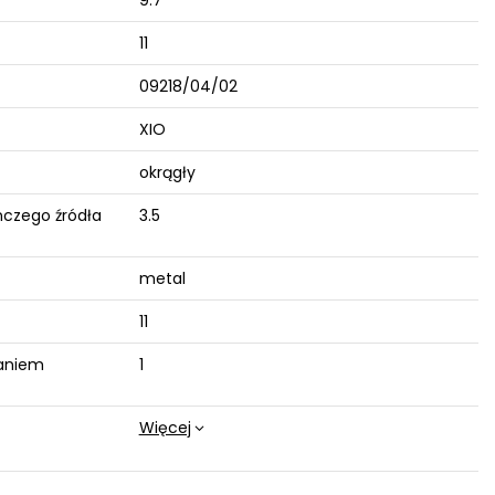
9.7
11
09218/04/02
XIO
okrągły
czego źródła
3.5
metal
11
aniem
1
Więcej