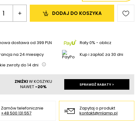
+
DODAJ 
DO KOSZYKA
mowa dostawa
od
399 PLN
Raty 0% - oblicz
ancja na 24 miesięcy
Kup i zapłać za 30 dni
kie zwroty do
14
dni
ZNIŻKI
W KOSZYKU
SPRAWDŹ RABATY >
NAWET
-20%
Zamów telefonicznie
Zapytaj o produkt
+48 500 131 557
kontakt@mlamp.pl