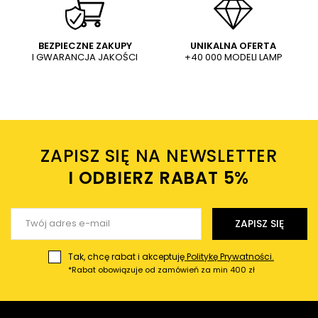
podtynkowa z klipsem biała
czarny
89,00 PLN
13,05 PLN
16,33 PLN
WYŚLIJ
Dodaj własne zdjęcie produktu:
BEZPIECZNE ZAKUPY
UNIKALNA OFERTA
I GWARANCJA JAKOŚCI
+40 000 MODELI LAMP
Wysyłając wiadomość akceptujesz
politykę prywatności
sklepu mlamp.pl
Twoje imię
ZAPISZ SIĘ NA NEWSLETTER
Twój email
I ODBIERZ RABAT 5%ㅤ
Wyślij opinię
ZAPISZ SIĘ
Tak, chcę rabat i akceptuję
Politykę Prywatności.
*Rabat obowiązuje od zamówień za min 400 zł