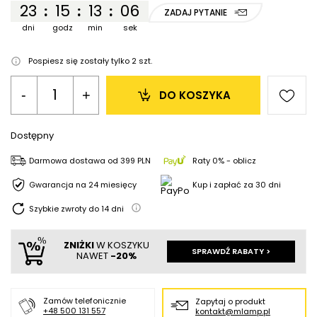
23
15
13
06
:
:
:
ZADAJ PYTANIE
dni
godz
min
sek
Pospiesz się zostały tylko
2
szt.
-
+
DO KOSZYKA
Dostępny
Darmowa dostawa
od
399 PLN
Raty 0% - oblicz
Gwarancja na 24 miesięcy
Kup i zapłać za 30 dni
Szybkie zwroty do
14
dni
ZNIŻKI
W KOSZYKU
SPRAWDŹ RABATY >
NAWET
-20%
Zamów telefonicznie
Zapytaj o produkt
+48 500 131 557
kontakt@mlamp.pl