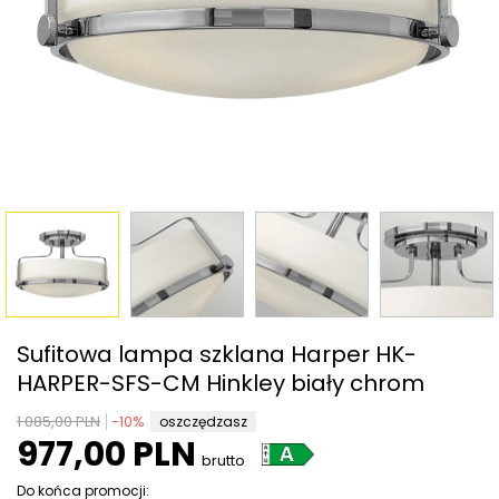
Sufitowa lampa szklana Harper HK-
HARPER-SFS-CM Hinkley biały chrom
1 085,00 PLN
-
10
%
oszczędzasz
977,00 PLN
brutto
Do końca promocji: