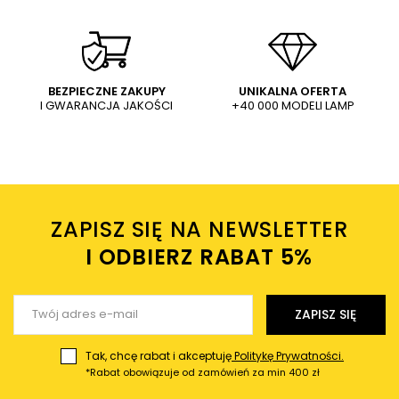
WYŚLIJ
Dodaj własne zdjęcie produktu:
BEZPIECZNE ZAKUPY
UNIKALNA OFERTA
I GWARANCJA JAKOŚCI
+40 000 MODELI LAMP
Wysyłając wiadomość akceptujesz
politykę prywatności
sklepu mlamp.pl
Twoje imię
ZAPISZ SIĘ NA NEWSLETTER
Twój email
I ODBIERZ RABAT 5%ㅤ
Wyślij opinię
ZAPISZ SIĘ
Tak, chcę rabat i akceptuję
Politykę Prywatności.
*Rabat obowiązuje od zamówień za min 400 zł