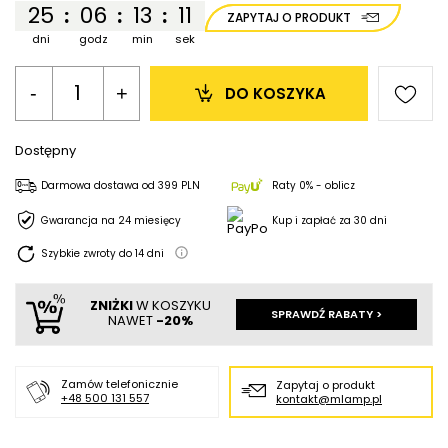
25
06
13
10
:
:
:
ZAPYTAJ O PRODUKT
dni
godz
min
sek
-
+
DO KOSZYKA
Dostępny
Darmowa dostawa
od
399 PLN
Raty 0% - oblicz
Gwarancja na 24 miesięcy
Kup i zapłać za 30 dni
Szybkie zwroty do
14
dni
ZNIŻKI
W KOSZYKU
SPRAWDŹ RABATY >
NAWET
-20%
Zamów telefonicznie
Zapytaj o produkt
+48 500 131 557
kontakt@mlamp.pl