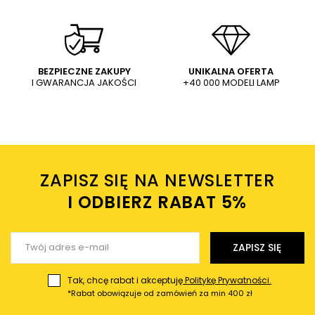
WYŚLIJ
Dodaj własne zdjęcie produktu:
BEZPIECZNE ZAKUPY
UNIKALNA OFERTA
I GWARANCJA JAKOŚCI
+40 000 MODELI LAMP
Wysyłając wiadomość akceptujesz
politykę prywatności
sklepu mlamp.pl
Twoje imię
ZAPISZ SIĘ NA NEWSLETTER
Twój email
I ODBIERZ RABAT 5%ㅤ
Wyślij opinię
ZAPISZ SIĘ
Tak, chcę rabat i akceptuję
Politykę Prywatności.
*Rabat obowiązuje od zamówień za min 400 zł