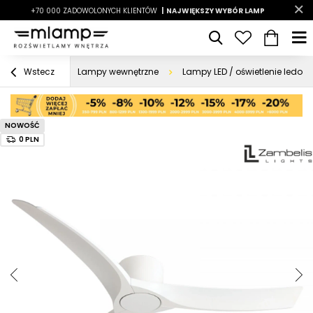
-7%
+70 000 ZADOWOLONYCH KLIENTÓW
|
LATO7
| NAJWIĘKSZY WYBÓR LAMP
|
Lampy wewnętrzne
Lampy LED / oświetlenie ledow
Wstecz
NOWOŚĆ
0 PLN