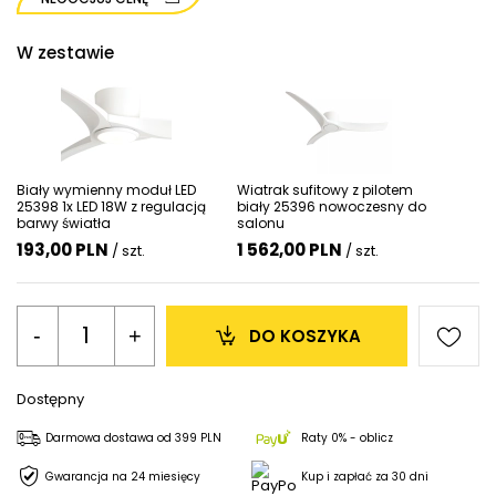
W zestawie
Biały wymienny moduł LED
Wiatrak sufitowy z pilotem
25398 1x LED 18W z regulacją
biały 25396 nowoczesny do
barwy światła
salonu
193,00 PLN
1 562,00 PLN
/ szt.
/ szt.
-
+
DO KOSZYKA
Dostępny
Darmowa dostawa
od
399 PLN
Raty 0% - oblicz
Gwarancja na 24 miesięcy
Kup i zapłać za 30 dni