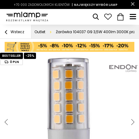
-7%
+70 000 ZADOWOLONYCH KLIENTÓW
|
LATO7
| NAJWIĘKSZY WYBÓR LAMP
|
Outlet
Żarówka 104037 G9 3,5W 400lm 3000K przezr
Wstecz
BESTSELLER
-25%
0 PLN