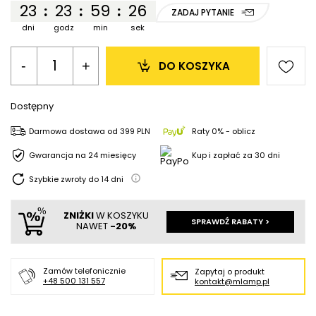
23
23
59
26
:
:
:
ZADAJ PYTANIE
dni
godz
min
sek
-
+
DO KOSZYKA
Dostępny
Darmowa dostawa
od
399 PLN
Raty 0% - oblicz
Gwarancja na 24 miesięcy
Kup i zapłać za 30 dni
Szybkie zwroty do
14
dni
ZNIŻKI
W KOSZYKU
SPRAWDŹ RABATY >
NAWET
-20%
Zamów telefonicznie
Zapytaj o produkt
+48 500 131 557
kontakt@mlamp.pl