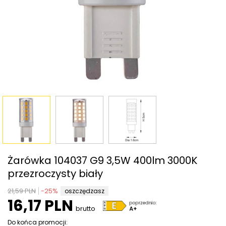
Żarówka 104037 G9 3,5W 400lm 3000K
przezroczysty biały
21,59 PLN
-
25
%
oszczędzasz
16,17 PLN
brutto
Do końca promocji: