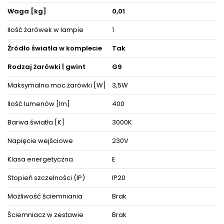
Produkt posiada certyfikaty zgodności i objęty jest gwarancją
Waga [kg]
0,01
producenta.
Ilość żarówek w lampie
1
ZOBACZ PODOBNE PRODUKTY W KATEGORIACH
Źródło światła w komplecie
Tak
Rodzaj żarówki | gwint
G9
Maksymalna moc żarówki [W]
3,5W
Ilość lumenów [lm]
400
Barwa światła [K]
3000K
Napięcie wejściowe
230V
Klasa energetyczna
E
Stopień szczelności (IP)
IP20
Możliwość ściemniania
Brak
Ściemniacz w zestawie
Brak