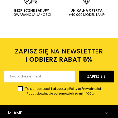
WYŚLIJ
Dodaj własne zdjęcie produktu:
BEZPIECZNE ZAKUPY
UNIKALNA OFERTA
I GWARANCJA JAKOŚCI
+40 000 MODELI LAMP
Wysyłając wiadomość akceptujesz
politykę prywatności
sklepu mlamp.pl
Twoje imię
ZAPISZ SIĘ NA NEWSLETTER
Twój email
I ODBIERZ RABAT 5%ㅤ
Wyślij opinię
ZAPISZ SIĘ
Tak, chcę rabat i akceptuję
Politykę Prywatności.
*Rabat obowiązuje od zamówień za min 400 zł
MLAMP