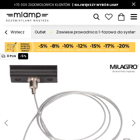
-7%
+70 000 ZADOWOLONYCH KLIENTÓW
|
LATO7
| NAJWIĘKSZY WYBÓR LAMP
|
Outlet
Zawiesie prowadnica 1-fazowa do systemu
Wstecz
0 PLN
-5%