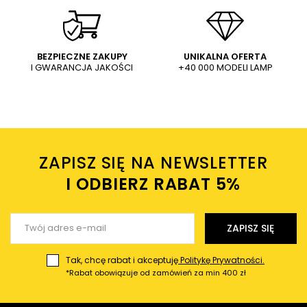
systemu szynowego Track Light
szynoprzewodów Track Light
ML0710 czarny
ML7099 biały
8,47 PLN
66,53 PLN
8,90 PLN
69,90 PLN
WYŚLIJ
Dodaj własne zdjęcie produktu:
BEZPIECZNE ZAKUPY
UNIKALNA OFERTA
I GWARANCJA JAKOŚCI
+40 000 MODELI LAMP
Wysyłając wiadomość akceptujesz
politykę prywatności
sklepu mlamp.pl
Twoje imię
ZAPISZ SIĘ NA NEWSLETTER
Twój email
I ODBIERZ RABAT 5%ㅤ
Wyślij opinię
ZAPISZ SIĘ
Tak, chcę rabat i akceptuję
Politykę Prywatności.
*Rabat obowiązuje od zamówień za min 400 zł