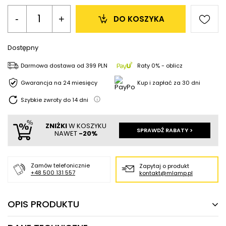
-
+
DO KOSZYKA
Dostępny
Darmowa dostawa
od
399 PLN
Raty 0% - oblicz
Gwarancja na 24 miesięcy
Kup i zapłać za 30 dni
Szybkie zwroty do
14
dni
ZNIŻKI
W KOSZYKU
SPRAWDŹ RABATY >
NAWET
-20%
Zamów telefonicznie
Zapytaj o produkt
+48 500 131 557
kontakt@mlamp.pl
OPIS PRODUKTU