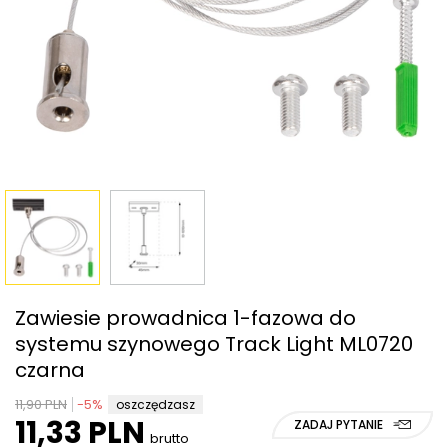
Zawiesie prowadnica 1-fazowa do
systemu szynowego Track Light ML0720
czarna
11,90 PLN
-
5
%
oszczędzasz
11,33 PLN
ZADAJ PYTANIE
brutto