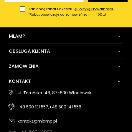
Tak, chcę rabat i akceptuję
Politykę Prywatności.
*Rabat obowiązuje od zamówień za min 400 zł
MLAMP
OBSŁUGA KLIENTA
ZAMÓWIENIA
KONTAKT
ul. Toruńska 148, 87-800 Włocławek
+48 500 131 557,
+48 500 141 558
kontakt@mlamp.pl
Pon. - pt. 8:00 - 16:00