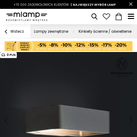
-7%
+70 000 ZADOWOLONYCH KLIENTÓW
|
LATO7
| NAJWIĘKSZY WYBÓR LAMP
|
Lampy zewnętrzne
Kinkiety ścienne / oświetlenie 
Wstecz
0 PLN