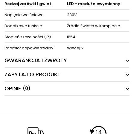
Rodzaj żarówki | gwint
LED - moduł niewymienny
Napięcie wejściowe
230V
Dodatkowe funkcje
Źródło światła w komplecie
Stopień szczelności (IP)
IP54
Podmiot odpowiedzialny
Więcej
GWARANCJA I ZWROTY
ZAPYTAJ O PRODUKT
24 MIESIĄCE
Producent gwarantuje naprawę lub wymianę sprzętu
OPINIE
(0)
Masz pytania odnośnie produktu, oferty lub współpracy z
do 24 miesięcy od daty zakupu. Skontaktuj się ze
nami?
sklepem za pośrednictwem formularza reklamacji
Napisz odpowiemy najszybciej jak to możliwe.
aby
zamówić kuriera który odbierze sprzęt z Twojego
domu.
NAPISZ SWOJĄ OPINIĘ
E-mail
Twoja ocena:
5/5
Pytanie