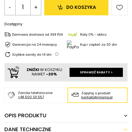
-
+
DO KOSZYKA
Dostępny
Darmowa dostawa
od
399 PLN
Raty 0% - oblicz
Gwarancja na 24 miesięcy
Kup i zapłać za 30 dni
Szybkie zwroty do
14
dni
ZNIŻKI
W KOSZYKU
SPRAWDŹ RABATY >
NAWET
-20%
Zamów telefonicznie
Zapytaj o produkt
+48 500 131 557
kontakt@mlamp.pl
OPIS PRODUKTU
DANE TECHNICZNE
Zewnętrzna lampa ścienna MUNO 6776 LED