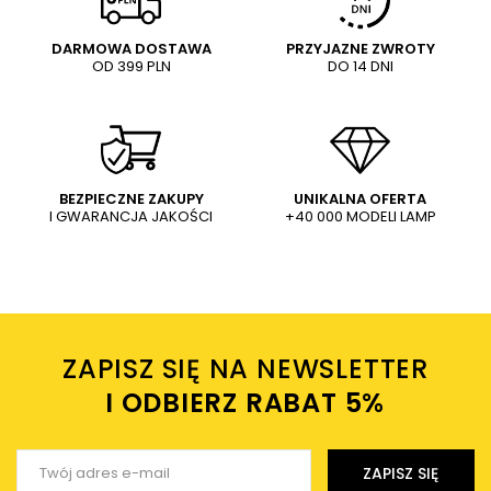
DARMOWA DOSTAWA
PRZYJAZNE ZWROTY
OD 399 PLN
DO 14 DNI
Treść twojej opinii
WYŚLIJ
Dodaj własne zdjęcie produktu:
BEZPIECZNE ZAKUPY
UNIKALNA OFERTA
I GWARANCJA JAKOŚCI
+40 000 MODELI LAMP
Wysyłając wiadomość akceptujesz
politykę prywatności
sklepu mlamp.pl
Twoje imię
ZAPISZ SIĘ NA NEWSLETTER
Twój email
I ODBIERZ RABAT 5%ㅤ
Wyślij opinię
ZAPISZ SIĘ