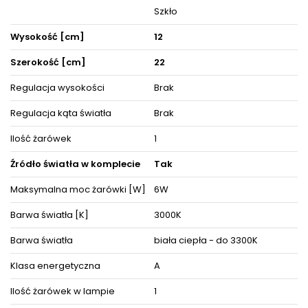
producenta. Zestaw zawiera instrukcję obsługi oraz elementy
Szkło
niezbędne do złożenia sprzętu.
Wysokość [cm]
12
ZOBACZ PODOBNE PRODUKTY W KATEGORIACH
Szerokość [cm]
22
Regulacja wysokości
Brak
Regulacja kąta światła
Brak
Ilość żarówek
1
Źródło światła w komplecie
Tak
Maksymalna moc żarówki [W]
6W
Barwa światła [K]
3000K
Barwa światła
biała ciepła - do 3300K
Klasa energetyczna
A
Ilość żarówek w lampie
1