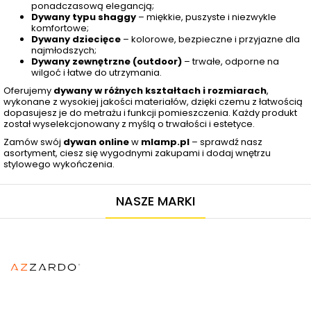
ponadczasową elegancją;
Dywany typu shaggy
– miękkie, puszyste i niezwykle
komfortowe;
Dywany dziecięce
– kolorowe, bezpieczne i przyjazne dla
najmłodszych;
Dywany zewnętrzne (outdoor)
– trwałe, odporne na
wilgoć i łatwe do utrzymania.
Oferujemy
dywany w różnych kształtach i rozmiarach
,
wykonane z wysokiej jakości materiałów, dzięki czemu z łatwością
dopasujesz je do metrażu i funkcji pomieszczenia. Każdy produkt
został wyselekcjonowany z myślą o trwałości i estetyce.
Zamów swój
dywan online
w
mlamp.pl
– sprawdź nasz
asortyment, ciesz się wygodnymi zakupami i dodaj wnętrzu
stylowego wykończenia.
NASZE MARKI