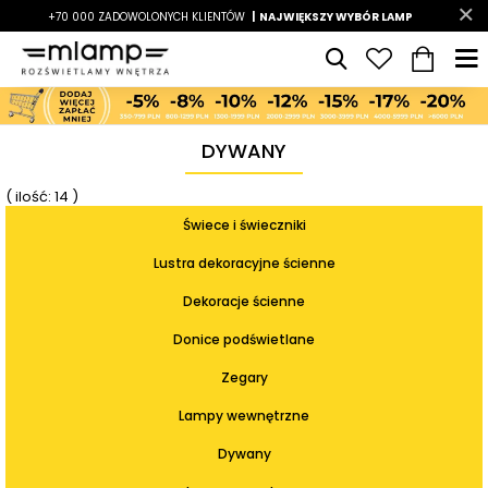
-7%
+70 000 ZADOWOLONYCH KLIENTÓW
|
LATO7
| NAJWIĘKSZY WYBÓR LAMP
|
DYWANY
( ilość: 14 )
Świece i świeczniki
Lustra dekoracyjne ścienne
Dekoracje ścienne
Donice podświetlane
Zegary
Lampy wewnętrzne
Dywany