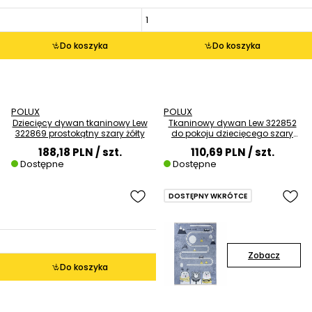
Do koszyka
Do koszyka
POLUX
POLUX
Dziecięcy dywan tkaninowy Lew
Tkaninowy dywan Lew 322852
322869 prostokątny szary żółty
do pokoju dziecięcego szary
żółty
188,18 PLN
/ szt.
110,69 PLN
/ szt.
Dostępne
Dostępne
DOSTĘPNY WKRÓTCE
Zobacz
Do koszyka