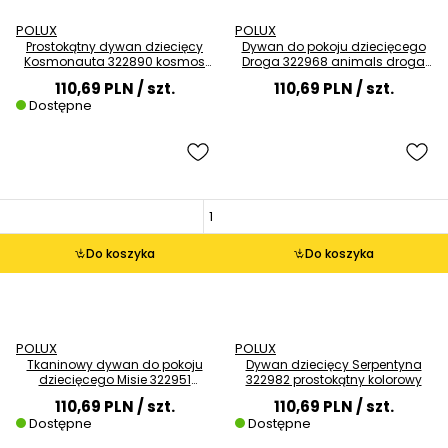
POLUX
POLUX
Prostokątny dywan dziecięcy
Dywan do pokoju dziecięcego
Kosmonauta 322890 kosmos
Droga 322968 animals droga
kolorowy
kolorowy
110,69 PLN
/ szt.
110,69 PLN
/ szt.
Dostępne
Do koszyka
Do koszyka
POLUX
POLUX
Tkaninowy dywan do pokoju
Dywan dziecięcy Serpentyna
dziecięcego Misie 322951
322982 prostokątny kolorowy
prostokątny niebieski
110,69 PLN
/ szt.
110,69 PLN
/ szt.
Dostępne
Dostępne