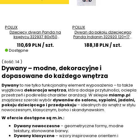
POLUX
POLUX
Dziecięcy dywan Panda na
Dywan do pokoju dziecięcego
księżycu 322937 80x150
Panda Indianin 322920 120×170
kolorowy
kolorowy
110,69 PLN
/ szt.
188,18 PLN
/ szt.
Dostępne
( ilość: 14 )
Dywany – modne, dekoracyjne i
dopasowane do każdego wnętrza
Dywany
to nie tylko funkcjonalny element wyposażenia – to także
wyjątkowa
dekoracja wnętrza
, która dodaje przytulności, ociepla
przestrzeń i podkreśla charakter aranżacji. W sklepie
mlamp.pl
znajdziesz szeroki wybór
dywanów do salonu, sypialni, jadalni,
pokoju dziecięcego i przedpokoju
– idealnych do wnętrz w stylu
nowoczesnym, klasycznym, boho i skandynawskim.
W ofercie dostępne są m.in.:
Dywany nowoczesne
– geometryczne formy, modne
tekstury, stonowane barwy;
Dywany klasyczne
– wzory inspirowane orientem i