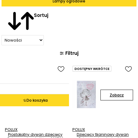
Lampy ogrodowe
Sortuj
Filtruj
DOSTĘPNY WKRÓTCE
Zobacz
Do koszyka
POLUX
POLUX
Prostokątny dywan dziecięcy
Dziecięcy tkaninowy dywan