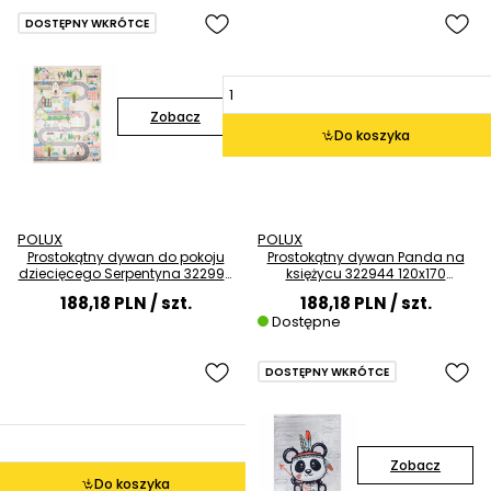
DOSTĘPNY WKRÓTCE
Zobacz
Do koszyka
POLUX
POLUX
Prostokątny dywan do pokoju
Prostokątny dywan Panda na
dziecięcego Serpentyna 322999
księżycu 322944 120x170
auta kolorowe
kolorowy
188,18 PLN
/ szt.
188,18 PLN
/ szt.
Dostępne
DOSTĘPNY WKRÓTCE
Zobacz
Do koszyka