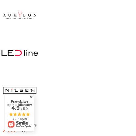
Prawdziwe
opinie klientów
4.9
/ 5.0
3532 opinii