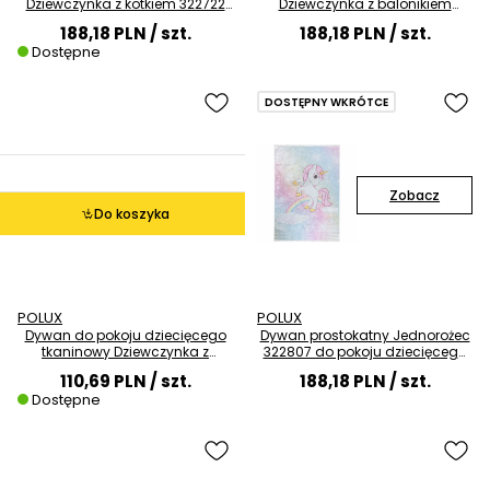
Dziewczynka z kotkiem 322722
Dziewczynka z balonikiem
różowy
322784 różowy
188,18 PLN
/ szt.
188,18 PLN
/ szt.
Dostępne
DOSTĘPNY WKRÓTCE
Zobacz
Do koszyka
POLUX
POLUX
Dywan do pokoju dziecięcego
Dywan prostokatny Jednorożec
tkaninowy Dziewczynka z
322807 do pokoju dziecięcego
kotkiem 322715 kolorowy
różowy
110,69 PLN
/ szt.
188,18 PLN
/ szt.
Dostępne