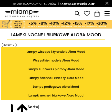
-7%
+70 000 ZADOWOLONYCH KLIENTÓW
|
LATO7
| NAJWIĘKSZY WYBÓR LAMP
|
LAMPKI NOCNE I BIURKOWE ALORA MOOD
( ilość: 2 )
Lampy wiszące i żyrandole Alora Mood
Wszystkie modele Alora Mood
Lampy sufitowe i plafony Alora Mood
Lampy ścienne i kinkiety Alora Mood
Lampy podłogowe Alora Mood
Lampki nocne i biurkowe Alora Mood
Sortuj