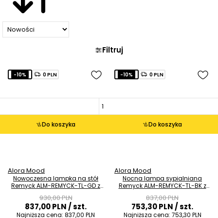
Filtruj
-10%
0 PLN
-10%
0 PLN
Do koszyka
Do koszyka
Alora Mood
Alora Mood
Nowoczesna lampka na stół
Nocna lampa sypialniana
Remyck ALM-REMYCK-TL-GD z
Remyck ALM-REMYCK-TL-BK z
przełącznikiem złota
przełącznikiem czarna
930,00 PLN
837,00 PLN
837,00 PLN
/ szt.
753,30 PLN
/ szt.
Najniższa cena:
837,00 PLN
Najniższa cena:
753,30 PLN