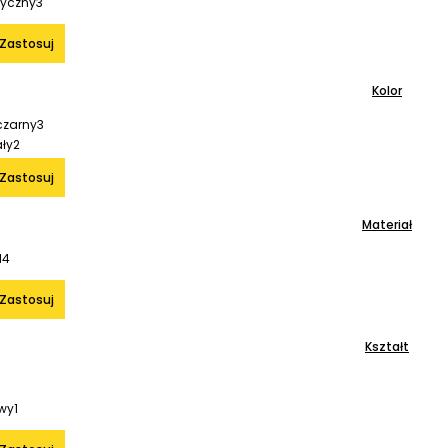
tyczny
3
Zastosuj
Kolor
czarny
3
ały
2
Zastosuj
Materiał
l
4
Zastosuj
Kształt
wy
1