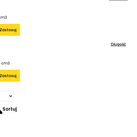
 cm
3
Zastosuj
Długość
0 cm
3
Zastosuj
Sortuj