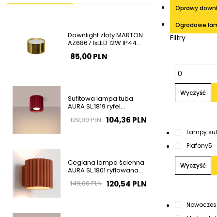
Oprawy downl
Ogrodowe lam
Downlight złoty MARTON
Filtry
AZ6867 1xLED 12W IP44
natynkowa tuba
85,00 PLN
Wyczyść
Sufitowa lampa tuba
AURA SL.1819 ryfel
burgundowa GU10
104,36 PLN
129,00 PLN
Lampy suf
Plafony
5
Ceglana lampa ścienna
Wyczyść
AURA SL.1801 ryflowana
1xG9 na korytarz
120,54 PLN
149,00 PLN
Nowoczes