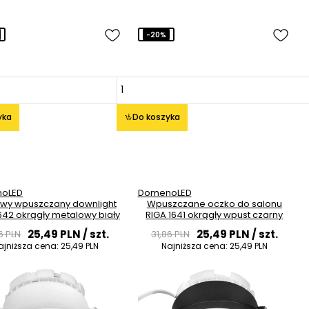
-20%
yka
Do koszyka
oLED
DomenoLED
owy wpuszczany downlight
Wpuszczane oczko do salonu
642 okrągły metalowy biały
RIGA 1641 okrągły wpust czarny
25,49 PLN
/ szt.
25,49 PLN
/ szt.
6 PLN
31,86 PLN
ajniższa cena:
25,49 PLN
Najniższa cena:
25,49 PLN