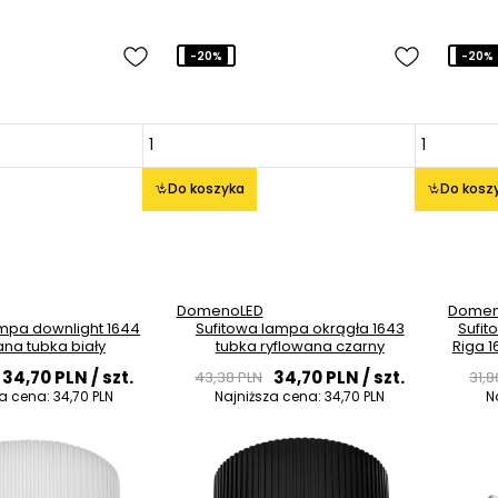
-20%
-20%
Do koszyka
Do kosz
DomenoLED
Domen
ampa downlight 1644
Sufitowa lampa okrągła 1643
Sufit
ana tubka biały
tubka ryflowana czarny
Riga 1
34,70 PLN
/ szt.
34,70 PLN
/ szt.
43,38 PLN
31,8
za cena:
34,70 PLN
Najniższa cena:
34,70 PLN
N