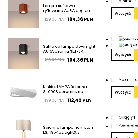
Minimalis
Lampa sufitowa
ryflowana AURA ceglana
Wyczyść
SL.1799 tubka 1xGU10
104,36 PLN
129,00 PLN
bi
Sufitowa lampa downlight
AURA czarna SL.1784
Wyczyść
ryflowana do salonu
104,36 PLN
129,00 PLN
Metal | sta
Kinkiet LAMPA ścienna
SL.0003 ceramiczna
Wyczyść
OPRAWA przyścienna
112,45 PLN
139,00 PLN
biała OUTLET
Okrągły
4
Kwadrato
Ścienna lampa hampton
L&-195452 Light& z
abażurem ecru mosiądz