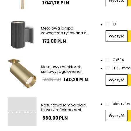
Wyczyść
1 041,76 PLN
OUTLET
1
3
Metalowa lampa
zewnętrzna ryflowana do
Wyczyść
ogrodu szara Rando
172,00 PLN
OUTLET
Gx53
4
Metalowy reflektorek
LED - mod
sufitowy regulowana
tubka złota Focus OUTLET
140,25 PLN
187,00 PLN
Wyczyść
biała zim
Nasufitowa lampa biała
listwa z reflektorkami
ANDI tubki kule szklane do
Wyczyść
560,00 PLN
sypialni K-5498