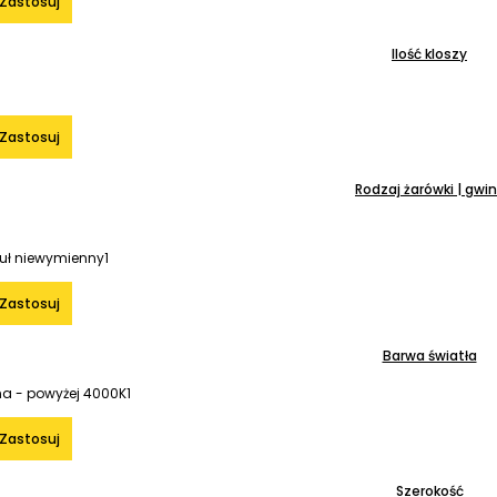
Zastosuj
Ilość kloszy
Zastosuj
Rodzaj żarówki | gwin
uł niewymienny
1
Zastosuj
Barwa światła
na - powyżej 4000K
1
Zastosuj
Szerokość