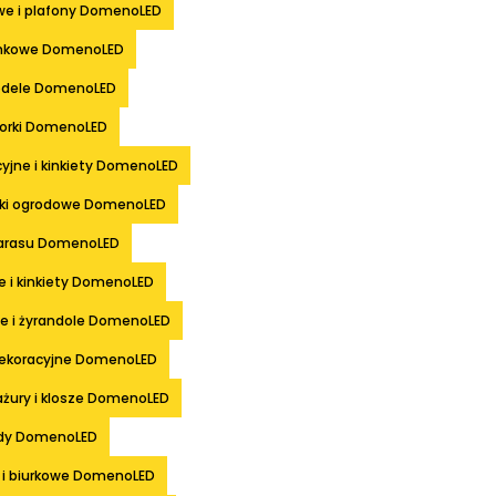
we i plafony DomenoLED
nkowe DomenoLED
odele DomenoLED
ktorki DomenoLED
yjne i kinkiety DomenoLED
upki ogrodowe DomenoLED
tarasu DomenoLED
e i kinkiety DomenoLED
e i żyrandole DomenoLED
dekoracyjne DomenoLED
ażury i klosze DomenoLED
dy DomenoLED
 i biurkowe DomenoLED