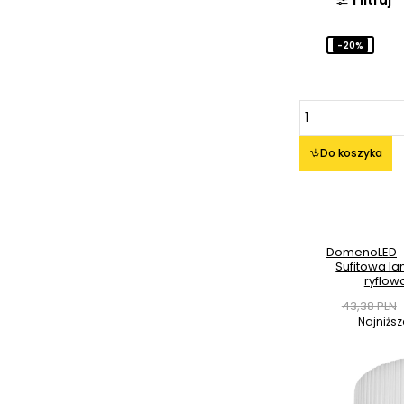
-20%
Do koszyka
DomenoLED
Sufitowa l
ryflow
43,38 PLN
Najniżs