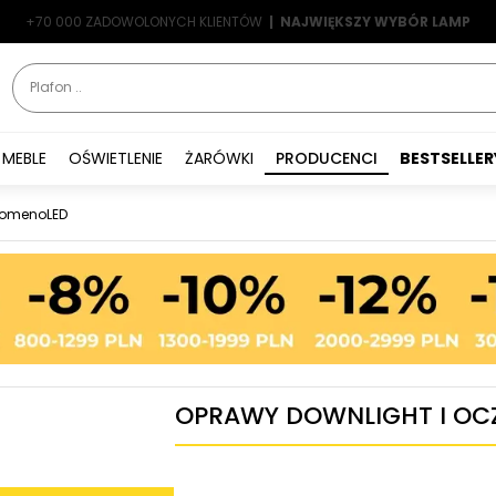
-7%
DOSTAWA OD 0 ZŁ*
|
RABATY W KOSZYKU
LATO7
| NAJWIĘKSZY WYBÓR LAMP
|
ZWROTY DO 14 DNI
MEBLE
OŚWIETLENIE
ŻARÓWKI
PRODUCENCI
BESTSELLER
DomenoLED
OPRAWY DOWNLIGHT I OC