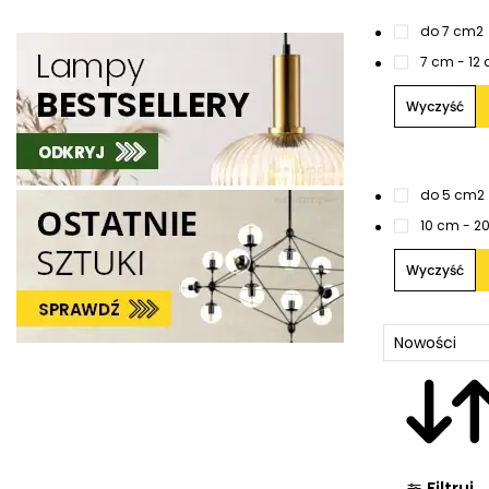
do 7 cm
2
7 cm - 12
Wyczyść
do 5 cm
2
10 cm - 2
Wyczyść
Filtruj