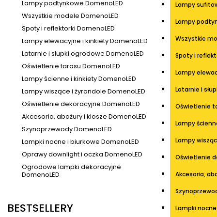
Lampy podtynkowe DomenoLED
Lampy sufito
Wszystkie modele DomenoLED
Lampy podty
Spoty i reflektorki DomenoLED
Wszystkie m
Lampy elewacyjne i kinkiety DomenoLED
Latarnie i słupki ogrodowe DomenoLED
Spoty i refle
Oświetlenie tarasu DomenoLED
Lampy elewac
Lampy ścienne i kinkiety DomenoLED
Latarnie i sł
Lampy wiszące i żyrandole DomenoLED
Oświetlenie dekoracyjne DomenoLED
Oświetlenie 
Akcesoria, abażury i klosze DomenoLED
Lampy ścienn
Szynoprzewody DomenoLED
Lampy wisząc
Lampki nocne i biurkowe DomenoLED
Oprawy downlight i oczka DomenoLED
Oświetlenie 
Ogrodowe lampki dekoracyjne
DomenoLED
Akcesoria, ab
Szynoprzewo
BESTSELLERY
Lampki nocne