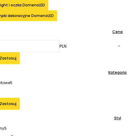
ight i oczka DomenoLED
pki dekoracyjne DomenoLED
Cena
PLN
-
Zastosuj
Kategoria
itowe
5
Zastosuj
Styl
ny
5