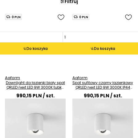
Filtruj
0 PLN
0 PLN
Do koszyka
Do koszyka
Aqform
Aqform
Downlight do łazienki biały spot
Spot sufitowy czarny łazienkowy
QRLED next LED 9W 3000K tubka
QRLED next LED 9W 3000K IP44
do łazienki IP44 47063-M930-
tubka 47063-M930-W3-00-12
990,15 PLN
/ szt.
990,15 PLN
/ szt.
W3-00-13