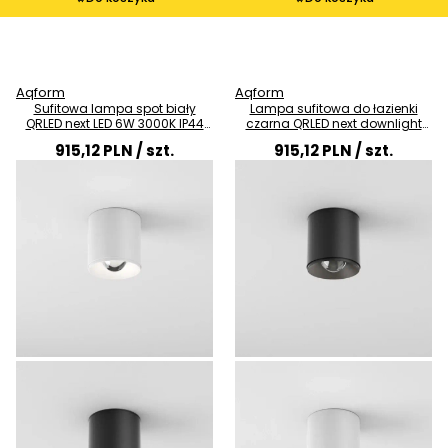
Aqform
Aqform
Sufitowa lampa spot biały
Lampa sufitowa do łazienki
QRLED next LED 6W 3000K IP44
czarna QRLED next downlight
łazienkowy downlight 47063-
LED 6W 3000K spot IP44 47063-
915,12 PLN
/ szt.
915,12 PLN
/ szt.
L930-W3-00-13
L930-W3-00-12