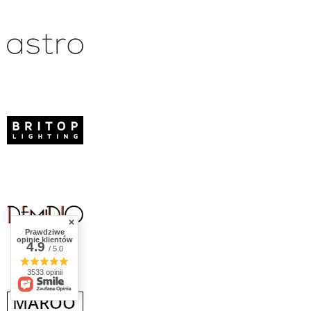
Prawdziwe
opinie klientów
4.9
/ 5.0
3533 opinii