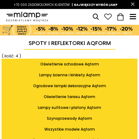
-7%
+70 000 ZADOWOLONYCH KLIENTÓW
|
LATO7
| NAJWIĘKSZY WYBÓR LAMP
|
SPOTY I REFLEKTORKI AQFORM
( ilość: 4 )
Oświetlenie schodowe Aqform
Lampy ścienne i kinkiety Aqform
Ogrodowe lampki dekoracyjne Aqform
Oświetlenie tarasu Aqform
Lampy sufitowe i plafony Aqform
Szynoprzewody Aqform
Wszystkie modele Aqform