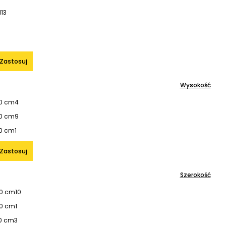
l
13
1
Zastosuj
Wysokość
50 cm
4
70 cm
9
90 cm
1
Zastosuj
Szerokość
60 cm
10
90 cm
1
0 cm
3