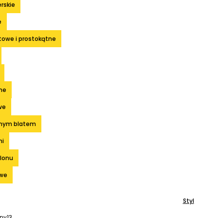
erskie
e
atowe i prostokątne
ne
we
lanym blatem
ni
alonu
owe
Styl
ny
13