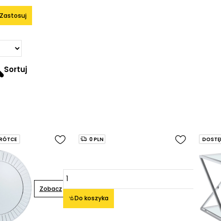
Zastosuj
Sortuj
RÓTCE
0 PLN
DOSTĘ
Zobacz
Do koszyka