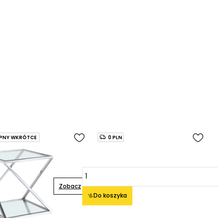
PNY WKRÓTCE
0 PLN
Zobacz
Do koszyka