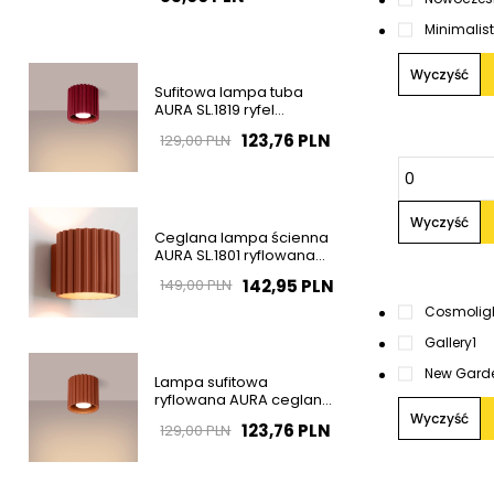
Minimalis
Wyczyść
Sufitowa lampa tuba
AURA SL.1819 ryfel
burgundowa GU10
123,76 PLN
129,00 PLN
Wyczyść
Ceglana lampa ścienna
AURA SL.1801 ryflowana
1xG9 na korytarz
142,95 PLN
149,00 PLN
Cosmolig
Gallery
1
New Gard
Lampa sufitowa
ryflowana AURA ceglana
SL.1799 tubka 1xGU10
Wyczyść
123,76 PLN
129,00 PLN