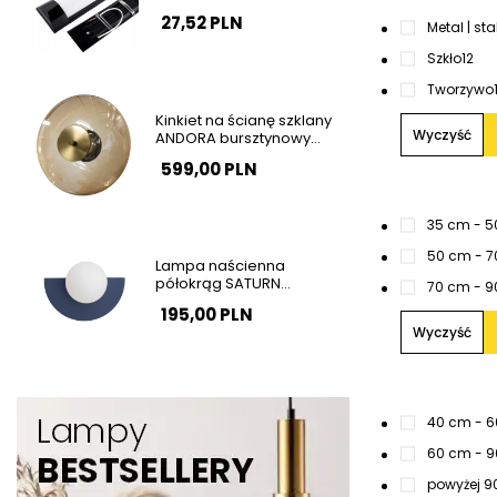
garażu 120cm 36W 4000K
27,52 PLN
barwa neutralna SLP2934
Metal | sta
Szkło
12
Tworzywo
Kinkiet na ścianę szklany
Wyczyść
ANDORA bursztynowy
mosiądz LED 12W 3000K
599,00 PLN
do sypialni okrągły
AZ6889
35 cm - 
50 cm - 
Lampa naścienna
półokrąg SATURN
70 cm - 
granatowa biała szklana
195,00 PLN
1xG9 do salonu kula 12601
Wyczyść
40 cm - 
60 cm - 
powyżej 9