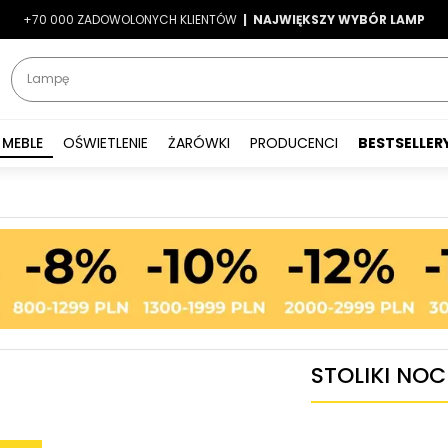
+70 000 ZADOWOLONYCH KLIENTÓW
-7%
|
LATO7
| NAJWIĘKSZY WYBÓR LAMP
|
MEBLE
OŚWIETLENIE
ŻARÓWKI
PRODUCENCI
BESTSELLER
STOLIKI NO