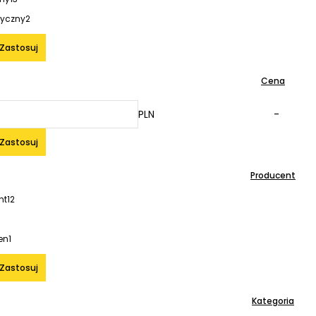
tyczny
2
Zastosuj
Cena
PLN
-
Zastosuj
Producent
ht
12
en
1
Zastosuj
Kategoria