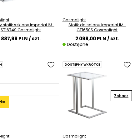
ight
Cosmolight
 stolik szklany Imperial IM-
Stolik do salonu Imperial IM-
ST1674S Cosmolight
CT1650S Cosmolight
przezroczysty srebrny
przezroczysty srebrny
887,99 PLN
/ szt.
2 098,00 PLN
/ szt.
Dostępne
LN
DOSTĘPNY WKRÓTCE
Zobacz
yka
ight
Cosmolight