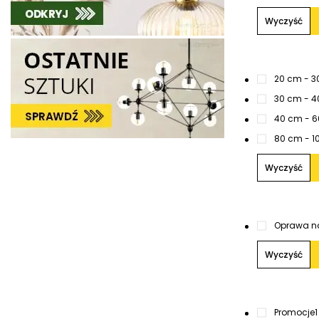
Wyczyść
20 cm - 3
30 cm - 
40 cm - 
80 cm - 1
Wyczyść
Oprawa na
Wyczyść
Promocje
1