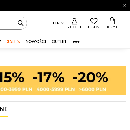
PLN
ZALOGUJ
ULUBIONE
KOSZYK
Y
SALE %
NOWOŚCI
OUTLET
●●●
CNE