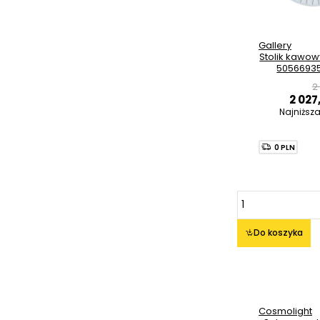
Gallery
Stolik kawo
5056693
2
2 027
Najniższ
0 PLN
Do koszyka
Cosmolight