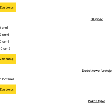
Zastosuj
Długość
0 cm
1
40 cm
6
60 cm
6
00 cm
2
Zastosuj
Dodatkowe funkcje
 baterie
1
Zastosuj
Pokaż tylko