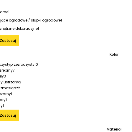
arne
1
jące ogrodowe / słupki ogrodowe
1
nętrzne dekoracyjne
1
Zastosuj
Kolor
przezroczysty
10
srebrny
7
ały
3
lustrzany
2
mosiądz
2
czarny
1
ary
1
ty
1
Zastosuj
Materiał