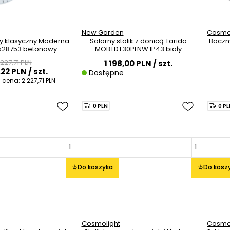
New Garden
Cosmol
wy klasyczny Moderna
Solarny stolik z donicą Tarida
Boczny
528753 betonowy
MOBTDT30PLNW IP43 biały
mosiądz
 227,71 PLN
1 198,00 PLN
/ szt.
,22 PLN
/ szt.
Dostępne
a cena:
2 227,71 PLN
0 PLN
0 P
Do koszyka
Do kosz
Cosmolight
Cosmol