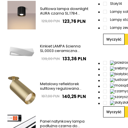
Stoły
14
Sufitowa lampa downlight
Lampy sol
AURA czarna SL.1784
ryflowana do salonu
Lampy sto
123,76 PLN
129,00 PLN
Lampy zew
Wyczyść
Kinkiet LAMPA ścienna
SL.0003 ceramiczna
OPRAWA przyścienna
133,36 PLN
139,00 PLN
biała OUTLET
bi
Metalowy reflektorek
sufitowy regulowana
tubka złota Focus OUTLET
140,25 PLN
187,00 PLN
sz
zło
Wyczyść
Panel natynkowy lampa
podłużna czarna do