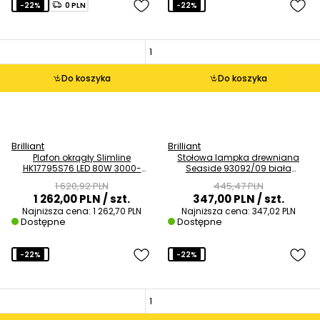
-22%
0 PLN
-22%
Do koszyka
Do koszyka
Brilliant
Brilliant
Plafon okrągły Slimline
Stołowa lampka drewniana
HK17795S76 LED 80W 3000-
Seaside 93092/09 biała
6000K biały czarny
brązowa
1 620,92 PLN
445,47 PLN
1 262,00 PLN
/ szt.
347,00 PLN
/ szt.
Najniższa cena:
1 262,70 PLN
Najniższa cena:
347,02 PLN
Dostępne
Dostępne
-22%
-22%