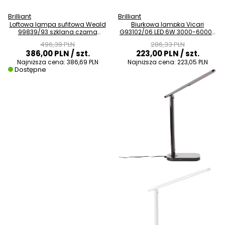
Brilliant
Brilliant
Loftowa lampa sufitowa Weald
Biurkowa lampka Vicari
99839/93 szklana czarna
G93102/06 LED 6W 3000-6000K
przydymiona
czarna
496,39 PLN
286,33 PLN
386,00 PLN
/ szt.
223,00 PLN
/ szt.
Najniższa cena:
386,69 PLN
Najniższa cena:
223,05 PLN
Dostępne