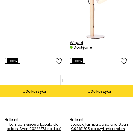
Więcej
Dostępne
-22%
-22%
Do koszyka
Do koszyka
Brilliant
Brilliant
Lampa zwisowa kopuła do
Stojąca lampa do salonu Spari
jadalni Sven 99222/73 nad stół
G98811/05 do czytania srebrny