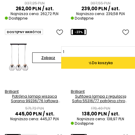
turkusowa
biały
337,25 PLN
307,55 PLN
262,00 PLN
/ szt.
239,00 PLN
/ szt.
Najniższa cena:
262,72 PLN
Najniższa cena:
239,58 PLN
Dostępne
Dostępne
DOSTĘPNY WKRÓTCE
-23%
Zobacz
Do koszyka
Brilliant
Brilliant
Potrójna lampa wisząca
Sufitowa lampa z regulacją
Sorana 99236/76 loftowa
Sofia 55316/77 potrójna chrom
metalowa czarna
biały
571,72 PLN
178,40 PLN
445,00 PLN
/ szt.
138,00 PLN
/ szt.
Najniższa cena:
445,37 PLN
Najniższa cena:
138,97 PLN
Dostępne