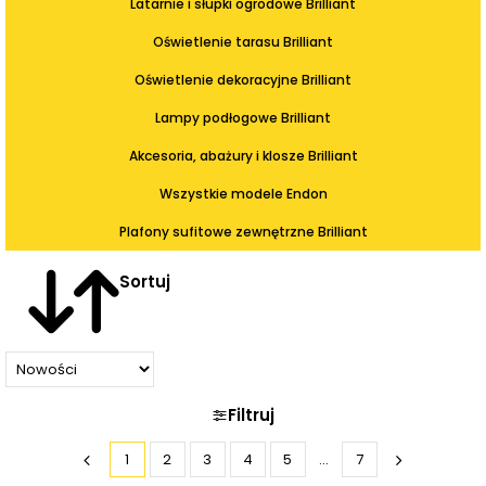
Latarnie i słupki ogrodowe Brilliant
Oświetlenie tarasu Brilliant
Oświetlenie dekoracyjne Brilliant
Lampy podłogowe Brilliant
Akcesoria, abażury i klosze Brilliant
Wszystkie modele Endon
Plafony sufitowe zewnętrzne Brilliant
Sortuj
Filtruj
1
2
3
4
5
...
7