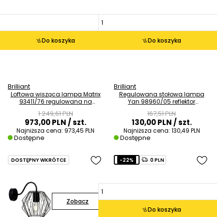
Do koszyka
Do koszyka
Brilliant
Brilliant
Loftowa wisząca lampa Matrix
Regulowana stołowa lampa
93411/76 regulowana na
Yan 98960/05 reflektor
łańcuchu czarny
metalowy biały
1 249,61 PLN
167,51 PLN
973,00 PLN
/ szt.
130,00 PLN
/ szt.
Najniższa cena:
973,45 PLN
Najniższa cena:
130,49 PLN
Dostępne
Dostępne
DOSTĘPNY WKRÓTCE
-22%
0 PLN
Zobacz
Do koszyka