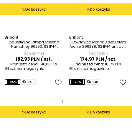
Do koszyka
Do koszyka
Brilliant
Brilliant
Industrialna lampa ścienna
Elewacyjna lampa z sensorem
Humphrey 96290/63 IP44
Archie G96388/63 IP44 antracyt
antracyt OUTLET
OUTLET
243,90 PLN
233,29 PLN
182,93 PLN
/ szt.
174,97 PLN
/ szt.
Najniższa cena:
190,00 PLN
Najniższa cena:
181,73 PLN
1 szt. na magazynie
1 szt. na magazynie
-25%
24H
-25%
24H
Do koszyka
Do koszyka