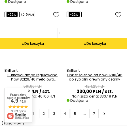
Dostępne
Dostępne
-22%
0 PLN
-22%
Do koszyka
Do koszyka
Brilliant
Brilliant
Sufitowa lampa regulowana
Kinkiet ścienny loft Plow 82110/46
Plow 82129/46 metalowa
do sypialni drewniany czarny
brązowa czarna
591,86 PLN
424,25 PLN
461,00 PLN
/ szt.
330,00 PLN
/ szt.
Prawdziwe
Najniższa cena:
461,06 PLN
Najniższa cena:
330,49 PLN
opinie klientów
4.9
Dostępne
Dostępne
/ 5.0
3533 opinii
1
2
3
4
5
...
7
( ilość: 404 )