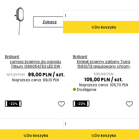
Zobacz
Do koszyka
Brilliant
Brilliant
Lampa ścienna do ogrodu
Kinkiet ścienny szklany Tiara
Tilbury G96054/63 LED 5W
15610/13 regulowany chrom
4000K IP65 antracyt
biały
135,69 PLN
99,00 PLN
/ szt.
127,21 PLN
105,00 PLN
/ szt.
Najniższa cena:
99,10 PLN
Najniższa cena:
105,70 PLN
Dostępne
-22%
-22%
Do koszyka
Do koszyka