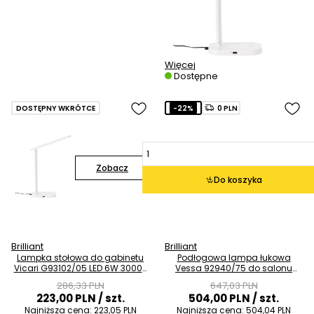
Więcej
Dostępne
DOSTĘPNY WKRÓTCE
-22%
0 PLN
Zobacz
Do koszyka
Brilliant
Brilliant
Lampka stołowa do gabinetu
Podłogowa lampa łukowa
Vicari G93102/05 LED 6W 3000-
Vessa 92940/75 do salonu
6000K biała
chrom biała
286,33 PLN
647,03 PLN
223,00 PLN
/ szt.
504,00 PLN
/ szt.
Najniższa cena:
223,05 PLN
Najniższa cena:
504,04 PLN