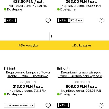
428,00 PLN
/ szt.
363,00 PLN
/ szt.
Najniższa cena:
428,01 PLN
Najniższa cena:
363,55 PLN
Dostępne
Dostępne
-22%
-22%
0 PLN
Do koszyka
Do koszyka
Brilliant
Brilliant
Regulowana lampa sufitowa
Drewniana lampa wisząca
Tronte 99796/86 metalowa
Trabo 99433/35 nad wyspę do
złoty czarny
kuchni sosnowa
273,60 PLN
1 166,86 PLN
213,00 PLN
/ szt.
908,00 PLN
/ szt.
Najniższa cena:
213,13 PLN
Najniższa cena:
908,98 PLN
Dostępne
Dostępne
DOSTĘPNY WKRÓTCE
-23%