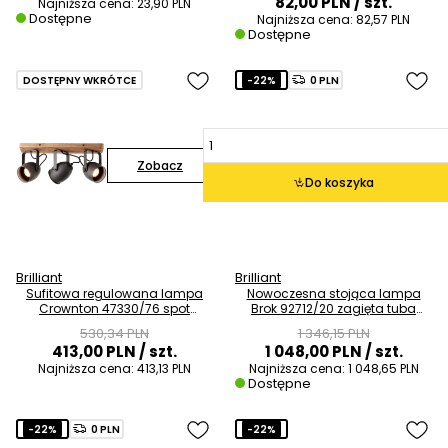
82,00 PLN
/ szt.
Najniższa cena:
23,90 PLN
Dostępne
Najniższa cena:
82,57 PLN
Dostępne
DOSTĘPNY WKRÓTCE
-22%
0 PLN
Zobacz
Do koszyka
Brilliant
Brilliant
Sufitowa regulowana lampa
Nowoczesna stojąca lampa
Crownton 47330/76 spot
Brok 92712/20 zagięta tuba
imitacja drewna czarny
szary beton
530,34 PLN
1 346,15 PLN
413,00 PLN
/ szt.
1 048,00 PLN
/ szt.
Najniższa cena:
413,13 PLN
Najniższa cena:
1 048,65 PLN
Dostępne
-22%
0 PLN
-22%