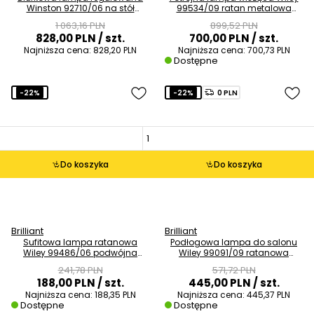
Winston 92710/06 na stół
99534/09 ratan metalowa
metalowa czarny
brązowa czarna
1 063,16 PLN
899,52 PLN
828,00 PLN
/ szt.
700,00 PLN
/ szt.
Najniższa cena:
828,20 PLN
Najniższa cena:
700,73 PLN
Dostępne
-22%
-22%
0 PLN
Do koszyka
Do koszyka
Brilliant
Brilliant
Sufitowa lampa ratanowa
Podłogowa lampa do salonu
Wiley 99486/06 podwójna
Wiley 99091/09 ratanowa
czarna drewniana
czarna beżowa
241,78 PLN
571,72 PLN
188,00 PLN
/ szt.
445,00 PLN
/ szt.
Najniższa cena:
188,35 PLN
Najniższa cena:
445,37 PLN
Dostępne
Dostępne