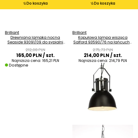
Do koszyka
Do koszyka
Brilliant
Brilliant
Drewniana lampka nocna
Kopułowa lampa wisząca
Seaside 93091/09 do sypialni
Salford 93590/76 na łańcuchu
biała brązowa
czarny chrom
212,08 PLN
275,73 PLN
165,00 PLN
/ szt.
214,00 PLN
/ szt.
Najniższa cena:
165,21 PLN
Najniższa cena:
214,79 PLN
Dostępne