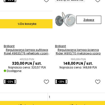
Zobacz
Do koszyka
Brilliant
Brilliant
Regulowana lampa sufitowa
Regulowana lampa ścienna
Rolet 49633/76 reflektorki czarne
Rider 14910/70 metalowa szara
złote
411,52 PLN
190,86 PLN
320,00 PLN
/ szt.
148,00 PLN
/ szt.
Najniższa cena:
320,57 PLN
Najniższa cena:
148,68 PLN
Dostępne
-22%
-23%