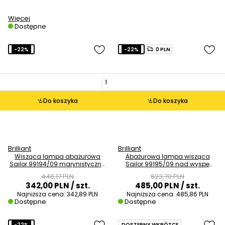
Więcej
Dostępne
-22%
-22%
0 PLN
Do koszyka
Do koszyka
Brilliant
Brilliant
Wisząca lampa abażurowa
Abażurowa lampa wisząca
Sailor 99194/09 marynistyczna
Sailor 99195/09 nad wyspę
biała brązowa
biała brązowa
440,17 PLN
623,70 PLN
342,00 PLN
/ szt.
485,00 PLN
/ szt.
Najniższa cena:
342,89 PLN
Najniższa cena:
485,86 PLN
Dostępne
Dostępne
-22%
DOSTĘPNY WKRÓTCE