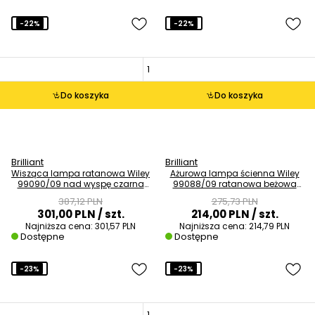
-22%
-22%
Do koszyka
Do koszyka
Brilliant
Brilliant
Wisząca lampa ratanowa Wiley
Ażurowa lampa ścienna Wiley
99090/09 nad wyspę czarna
99088/09 ratanowa beżowa
beżowa
czarna
387,12 PLN
275,73 PLN
301,00 PLN
/ szt.
214,00 PLN
/ szt.
Najniższa cena:
301,57 PLN
Najniższa cena:
214,79 PLN
Dostępne
Dostępne
-23%
-23%