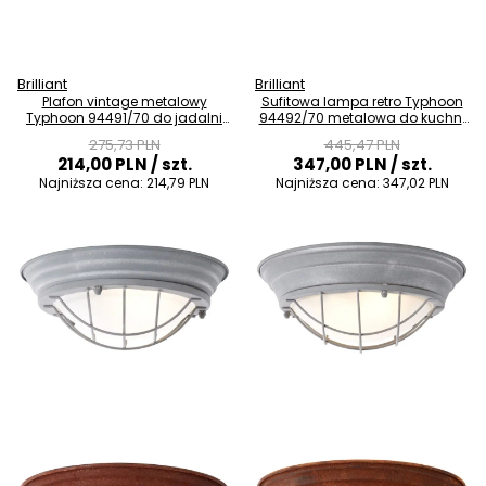
Brilliant
Brilliant
Plafon vintage metalowy
Sufitowa lampa retro Typhoon
Typhoon 94491/70 do jadalni
94492/70 metalowa do kuchni
szary
szara
275,73 PLN
445,47 PLN
214,00 PLN
/ szt.
347,00 PLN
/ szt.
Najniższa cena:
214,79 PLN
Najniższa cena:
347,02 PLN