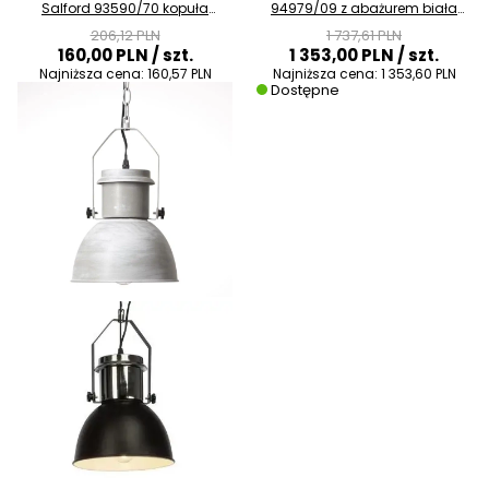
Salford 93590/70 kopuła
94979/09 z abażurem biała
metalowa szara
brązowa
206,12 PLN
1 737,61 PLN
160,00 PLN
/ szt.
1 353,00 PLN
/ szt.
Najniższa cena:
160,57 PLN
Najniższa cena:
1 353,60 PLN
Dostępne