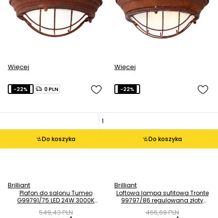
Więcej
Więcej
-22%
0 PLN
-22%
Do koszyka
Do koszyka
Brilliant
Brilliant
Plafon do salonu Tumeo
Loftowa lampa sufitowa Tronte
G99791/75 LED 24W 3000K
99797/86 regulowana złoty
drewniany biały
czarny
549,43 PLN
466,69 PLN