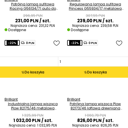
Potrójna lampa sufitowa
Regulowana lampa sufitowa
Racing G56134/71 auto do
Princess G55934/17 metalowa
pokoju dziecięcego czerwona
różowy
296,95 PLN
307,55 PLN
231,00 PLN
/ szt.
239,00 PLN
/ szt.
Najniższa cena:
231,32 PLN
Najniższa cena:
239,58 PLN
Dostępne
Dostępne
-22%
0 PLN
-22%
0 PLN
Do koszyka
Do koszyka
Brilliant
Brilliant
Industrialna lampa wisząca
Potrójna lampa wisząca Plow
Plow 82175/46 metalowa
82173/46 loftowa drewniana
drewniana czarna
czarna
1 325,99 PLN
1 060,78 PLN
1 032,00 PLN
/ szt.
826,00 PLN
/ szt.
Najniższa cena:
1 032,95 PLN
Najniższa cena:
826,35 PLN