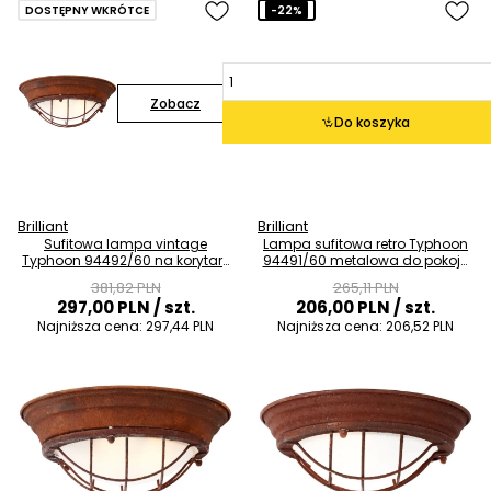
DOSTĘPNY WKRÓTCE
-22%
Zobacz
Do koszyka
Brilliant
Brilliant
Sufitowa lampa vintage
Lampa sufitowa retro Typhoon
Typhoon 94492/60 na korytarz
94491/60 metalowa do pokoju
metalowa rdzawa
rdzawa
381,82 PLN
265,11 PLN
297,00 PLN
/ szt.
206,00 PLN
/ szt.
Najniższa cena:
297,44 PLN
Najniższa cena:
206,52 PLN