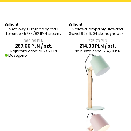
Brilliant
Brilliant
Metalowy słupek do ogrodu
Stołowa lampa regulowana
Terrence 45784/82 IP44 srebrny
Swivel 92716/04 skandynawska
drewniana zielona
369,09 PLN
275,73 PLN
287,00 PLN
/ szt.
214,00 PLN
/ szt.
Najniższa cena:
287,52 PLN
Najniższa cena:
214,79 PLN
Dostępne