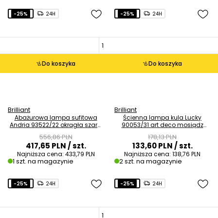
-25%
24H
-25%
24H
Do koszyka
Do koszyka
Brilliant
Brilliant
Abażurowa lampa sufitowa
Ścienna lampa kula Lucky
Andria 93522/22 okrągła szara
90053/31 art deco mosiądz
chrom OUTLET
OUTLET
556,86 PLN
178,13 PLN
417,65 PLN
/ szt.
133,60 PLN
/ szt.
Najniższa cena:
433,79 PLN
Najniższa cena:
138,76 PLN
1 szt. na magazynie
2 szt. na magazynie
-25%
24H
-25%
24H