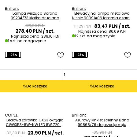
Brilliant
Brilliant
Lampa wisząca Sorana
Elewacyjna lampa metalowa
99234/73 klatka druciana
Nissie 90991A06 latarnia czarny
drewno turkusowa OUTLET
OUTLET
371,20 PLN
83,47 PLN
/ szt.
111,29 PLN
278,40 PLN
/ szt.
Najniższa cena:
86,69 PLN
12 szt. na magazynie
Najniższa cena:
289,16 PLN
1 szt. na magazynie
-26%
-23%
Do koszyka
Do koszyka
COPEL
Brilliant
Ledowa żarówka GX53 okrągła
Ażurowy kinkiet ścienny Bano
CGGX53-8W-NW LED 8W 720LM
99868/76 do przedpokoju
4000K biała
metalowy czarny
105,99 PLN
23,90 PLN
/ szt.
32,30 PLN