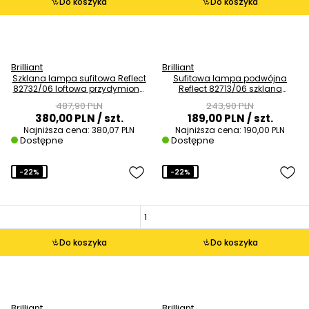
Do koszyka
Do koszyka
Brilliant
Brilliant
Szklana lampa sufitowa Reflect
Sufitowa lampa podwójna
82732/06 loftowa przydymiona
Reflect 82713/06 szklana
czarna
przydymiona czarna
487,90 PLN
243,90 PLN
380,00 PLN
/ szt.
189,00 PLN
/ szt.
Najniższa cena:
380,07 PLN
Najniższa cena:
190,00 PLN
Dostępne
Dostępne
-22%
-22%
Do koszyka
Do koszyka
Brilliant
Brilliant