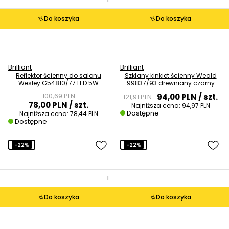
Do koszyka
Do koszyka
Brilliant
Brilliant
Reflektor ścienny do salonu
Szklany kinkiet ścienny Weald
Wesley G54810/77 LED 5W
99837/93 drewniany czarny
3000K chrom
przydymiony
100,69 PLN
94,00 PLN
/ szt.
121,91 PLN
78,00 PLN
/ szt.
Najniższa cena:
94,97 PLN
Dostępne
Najniższa cena:
78,44 PLN
Dostępne
-22%
-22%
Do koszyka
Do koszyka