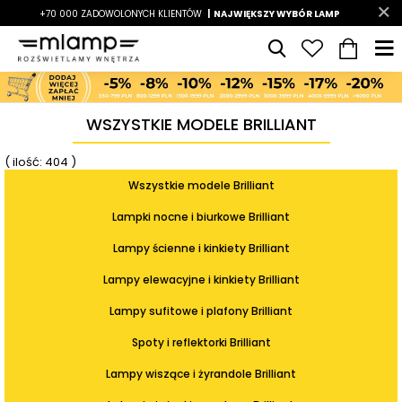
-7%
+70 000 ZADOWOLONYCH KLIENTÓW
|
LATO7
| NAJWIĘKSZY WYBÓR LAMP
|
WSZYSTKIE MODELE BRILLIANT
( ilość: 404 )
Wszystkie modele Brilliant
Lampki nocne i biurkowe Brilliant
Lampy ścienne i kinkiety Brilliant
Lampy elewacyjne i kinkiety Brilliant
Lampy sufitowe i plafony Brilliant
Spoty i reflektorki Brilliant
Lampy wiszące i żyrandole Brilliant