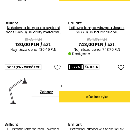
Brilliant
Brilliant
Naścienna lampa do sypialni
Loftowa lampa wisząca Jesper
Noris 54190/06 druty metalowy
23770/06 na łańcuchu
czarny
regulowana czarny
167,51 PLN
954,69 PLN
130,00 PLN
/ szt.
743,00 PLN
/ szt.
Najniższa cena:
130,49 PLN
Najniższa cena:
743,70 PLN
Dostępne
DOSTĘPNY WKRÓTCE
-22%
0 PLN
Zobacz
Do koszyka
Brilliant
Brilliant
Biurkowa lampa regulowana
Potrójna lampa wisząca Wiley