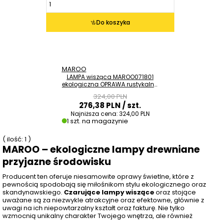
Do koszyka
MAROO
LAMPA wisząca MAROO071801
ekologiczna OPRAWA rustykalna
belka ZWIS drewniany drewno
324,00 PLN
276,38 PLN
/ szt.
Najniższa cena:
324,00 PLN
1 szt. na magazynie
( ilość: 1 )
MAROO – ekologiczne lampy drewniane
przyjazne środowisku
Producent ten oferuje niesamowite oprawy świetlne, które z
pewnością spodobają się miłośnikom stylu ekologicznego oraz
skandynawskiego.
Czarujące lampy wiszące
oraz stojące
uważane są za niezwykle atrakcyjne oraz efektowne, głównie z
uwagi na ich niepowtarzalny kształt oraz fakturę. Nie tylko
wzmocnią unikalny charakter Twojego wnętrza, ale również