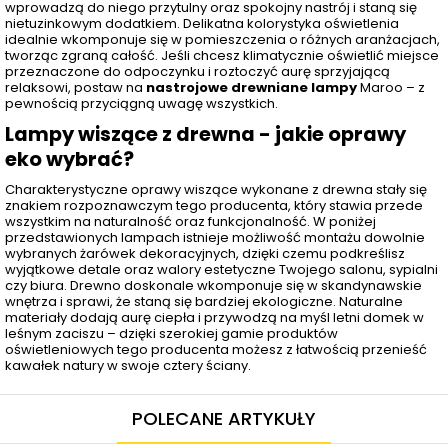
wprowadzą do niego przytulny oraz spokojny nastrój i staną się
nietuzinkowym dodatkiem. Delikatna kolorystyka oświetlenia
idealnie wkomponuje się w pomieszczenia o różnych aranżacjach,
tworząc zgraną całość. Jeśli chcesz klimatycznie oświetlić miejsce
przeznaczone do odpoczynku i roztoczyć aurę sprzyjającą
relaksowi, postaw na
nastrojowe drewniane lampy
Maroo – z
pewnością przyciągną uwagę wszystkich.
Lampy wiszące z drewna - jakie oprawy
eko wybrać?
Charakterystyczne oprawy wiszące wykonane z drewna stały się
znakiem rozpoznawczym tego producenta, który stawia przede
wszystkim na naturalność oraz funkcjonalność. W poniżej
przedstawionych lampach istnieje możliwość montażu dowolnie
wybranych żarówek dekoracyjnych, dzięki czemu podkreślisz
wyjątkowe detale oraz walory estetyczne Twojego salonu, sypialni
czy biura. Drewno doskonale wkomponuje się w skandynawskie
wnętrza i sprawi, że staną się bardziej ekologiczne. Naturalne
materiały dodają aurę ciepła i przywodzą na myśl letni domek w
leśnym zaciszu – dzięki szerokiej gamie produktów
oświetleniowych tego producenta możesz z łatwością przenieść
kawałek natury w swoje cztery ściany.
POLECANE ARTYKUŁY