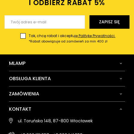
I ODBIERZ RABAT 5%ㅤ
ZAPISZ SIĘ
Tak, chcę rabat i akceptuję
Politykę Prywatności.
*Rabat obowiązuje od zamówień za min 400 zł
MLAMP
OBSŁUGA KLIENTA
ZAMÓWIENIA
KONTAKT
ul. Toruńska 148, 87-800 Włocławek