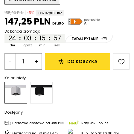
155,00 PLN
-
5
%
oszczędzasz
147,25 PLN
brutto
Do końca promocji:
24
03
15
57
:
:
:
ZADAJ PYTANIE
dni
godz
min
sek
-
+
DO KOSZYKA
Kolor:
biały
Dostępny
Darmowa dostawa
od
399 PLN
Raty 0% - oblicz
Gwarancja na 60 miesięcy
Kup i zapłać za 30 dni