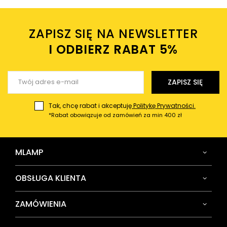
Twoje imię
ZAPISZ SIĘ NA NEWSLETTER
Twój email
I ODBIERZ RABAT 5%ㅤ
Wyślij opinię
ZAPISZ SIĘ
Tak, chcę rabat i akceptuję
Politykę Prywatności.
*Rabat obowiązuje od zamówień za min 400 zł
MLAMP
OBSŁUGA KLIENTA
ZAMÓWIENIA