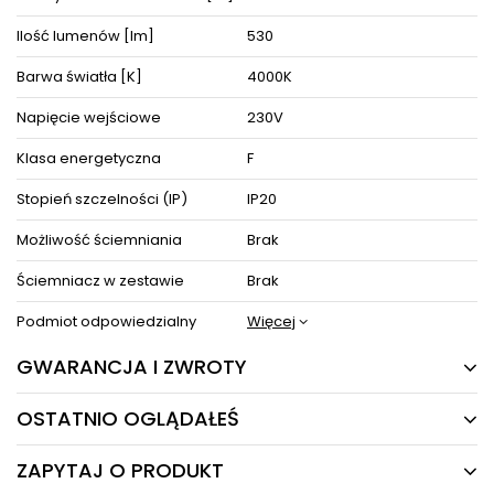
Oświetlenie doskonale prezentuje się pojedynczo oraz w
Ilość lumenów [lm]
530
towarzystwie innych lamp jako instalacje świetlne, dzięki czemu
można dopasować je do różnego typu pomieszczeń.
Barwa światła [K]
4000K
Produkt posiada certyfikaty zgodności i objęty jest gwarancją
producenta.
Napięcie wejściowe
230V
Zestaw zawiera instrukcję obsługi oraz elementy niezbędne do
złożenia sprzętu.
Klasa energetyczna
F
Stopień szczelności (IP)
IP20
ZOBACZ PODOBNE PRODUKTY W KATEGORIACH
Możliwość ściemniania
Brak
Ściemniacz w zestawie
Brak
Podmiot odpowiedzialny
Więcej
GWARANCJA I ZWROTY
OSTATNIO OGLĄDAŁEŚ
5 LAT
Producent gwarantuje naprawę lub wymianę sprzętu
ZAPYTAJ O PRODUKT
do 60 miesięcy od daty zakupu. Skontaktuj się ze