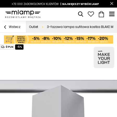
-7%
+70 000 ZADOWOLONYCH KLIENTÓW
|
LATO7
| NAJWIĘKSZY WYBÓR LAMP
|
Outlet
3-fazowa lampa sufitowa kostka BLAKE MYL.
Wstecz
0 PLN
-5%