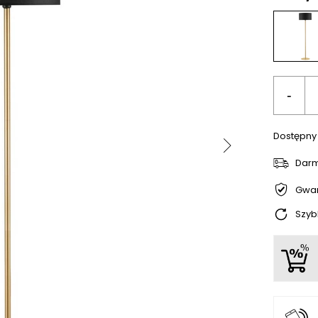
-
Dostępny
Dar
Gwar
Szyb