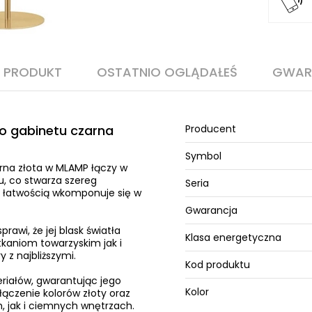
O PRODUKT
OSTATNIO OGLĄDAŁEŚ
GWAR
o gabinetu czarna
Producent
Symbol
rna złota w MLAMP łączy w
, co stwarza szereg
Seria
z łatwością wkomponuje się w
Gwarancja
rawi, że jej blask światła
Klasa energetyczna
kaniom towarzyskim jak i
z najbliższymi.
Kod produktu
riałów, gwarantując jego
Kolor
ączenie kolorów złoty oraz
, jak i ciemnych wnętrzach.