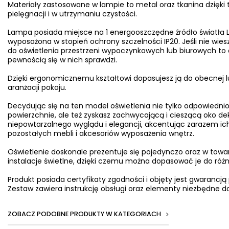
Materiały zastosowane w lampie to metal oraz tkanina dzięki
pielęgnacji i w utrzymaniu czystości.
Lampa posiada miejsce na 1 energooszczędne źródło światła L
wyposażona w stopień ochrony szczelności IP20. Jeśli nie wiesz
do oświetlenia przestrzeni wypoczynkowych lub biurowych to o
pewnością się w nich sprawdzi.
Dzięki ergonomicznemu kształtowi dopasujesz ją do obecnej l
aranżacji pokoju.
Decydując się na ten model oświetlenia nie tylko odpowiednio
powierzchnie, ale też zyskasz zachwycającą i cieszącą oko d
niepowtarzalnego wyglądu i elegancji, akcentując zarazem ich
pozostałych mebli i akcesoriów wyposażenia wnętrz.
Oświetlenie doskonale prezentuje się pojedynczo oraz w towa
instalacje świetlne, dzięki czemu można dopasować je do ró
Produkt posiada certyfikaty zgodności i objęty jest gwarancją
Zestaw zawiera instrukcję obsługi oraz elementy niezbędne do
ZOBACZ PODOBNE PRODUKTY W KATEGORIACH