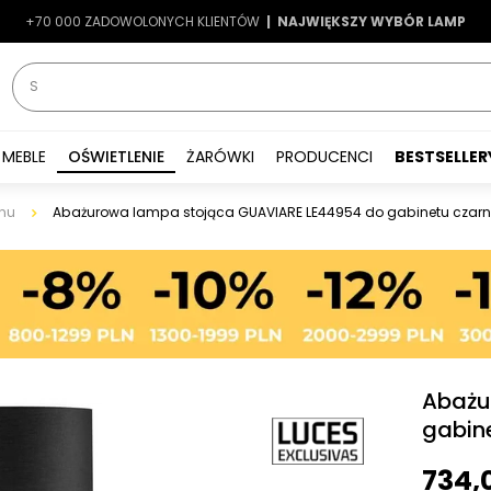
+70 000 ZADOWOLONYCH KLIENTÓW
-7%
|
LATO7
| NAJWIĘKSZY WYBÓR LAMP
|
MEBLE
OŚWIETLENIE
ŻARÓWKI
PRODUCENCI
BESTSELLER
nu
Abażurowa lampa stojąca GUAVIARE LE44954 do gabinetu czarn
Abażu
gabin
734,