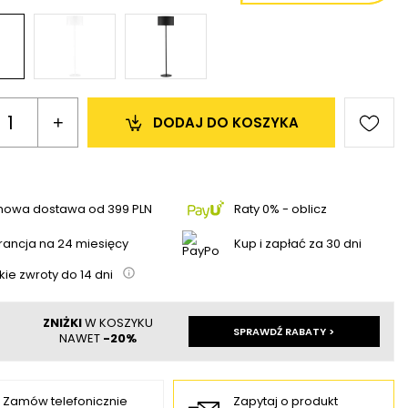
+
DODAJ 
DO KOSZYKA
mowa dostawa
od
399 PLN
Raty 0% - oblicz
ancja na 24 miesięcy
Kup i zapłać za 30 dni
kie zwroty do
14
dni
ZNIŻKI
W KOSZYKU
SPRAWDŹ RABATY >
NAWET
-20%
Zamów telefonicznie
Zapytaj o produkt