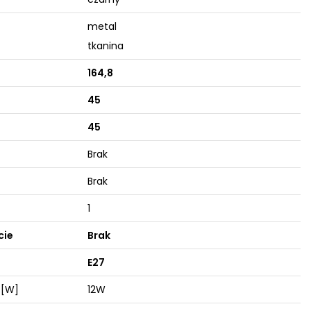
metal
tkanina
164,8
45
45
Brak
Brak
1
cie
Brak
E27
 [W]
12W