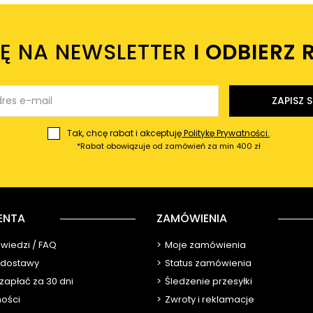
IĘ NA NEWSLETTER
I ODBIERZ 
ZAPISZ S
Tak, chcę rabat i akceptuję
Politykę Prywatności.
*Rabat obowiązuje od zamówień za min 400 zł
ENTA
ZAMÓWIENIA
owiedzi / FAQ
Moje zamówienia
y dostawy
Status zamówienia
 zapłać za 30 dni
Śledzenie przesyłki
ności
Zwroty i reklamacje