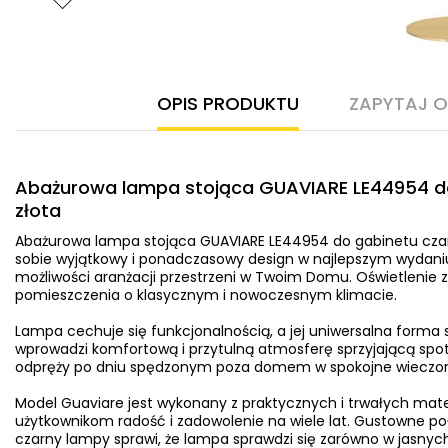
OPIS PRODUKTU
ZAPYTAJ 
Abażurowa lampa stojąca GUAVIARE LE44954 d
złota
Abażurowa lampa stojąca GUAVIARE LE44954 do gabinetu cza
sobie wyjątkowy i ponadczasowy design w najlepszym wydaniu
możliwości aranżacji przestrzeni w Twoim Domu. Oświetlenie 
pomieszczenia o klasycznym i nowoczesnym klimacie.
Lampa cechuje się funkcjonalnością, a jej uniwersalna forma sp
wprowadzi komfortową i przytulną atmosferę sprzyjającą spot
odpręży po dniu spędzonym poza domem w spokojne wieczory 
Model Guaviare jest wykonany z praktycznych i trwałych mate
użytkownikom radość i zadowolenie na wiele lat. Gustowne poł
czarny lampy sprawi, że lampa sprawdzi się zarówno w jasnych