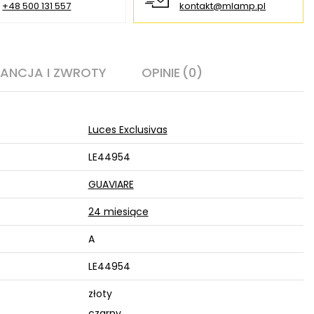
+48 500 131 557
kontakt@mlamp.pl
ANCJA I ZWROTY
OPINIE
(0)
Luces Exclusivas
LE44954
GUAVIARE
24 miesiące
A
LE44954
złoty
czarny