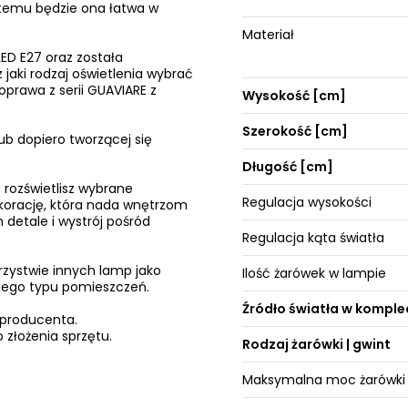
 temu będzie ona łatwa w
Materiał
ED E27 oraz została
 jaki rodzaj oświetlenia wybrać
prawa z serii GUAVIARE z
Wysokość [cm]
Szerokość [cm]
ub dopiero tworzącej się
Długość [cm]
 rozświetlisz wybrane
Regulacja wysokości
ekorację, która nada wnętrzom
 detale i wystrój pośród
Regulacja kąta światła
rzystwie innych lamp jako
Ilość żarówek w lampie
żnego typu pomieszczeń.
Źródło światła w komple
 producenta.
 złożenia sprzętu.
Rodzaj żarówki | gwint
Maksymalna moc żarówki