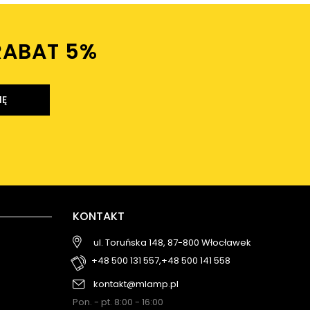
RABAT 5%ㅤ
IĘ
KONTAKT
ul. Toruńska 148, 87-800 Włocławek
+48 500 131 557,
+48 500 141 558
kontakt@mlamp.pl
Pon. - pt. 8:00 - 16:00