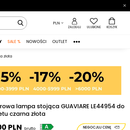
PLN
ZALOGUJ
ULUBIONE
KOSZYK
Y
SALE %
NOWOŚCI
OUTLET
●●●
a złota
rowa lampa stojąca GUAVIARE LE44954 do
etu czarna złota
00 PLN
NEGOCJUJ CENĘ
brutto