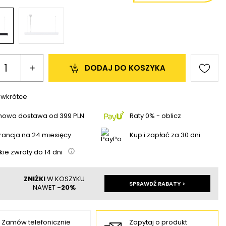
+
DODAJ 
DO KOSZYKA
 wkrótce
mowa dostawa
od
399 PLN
Raty 0% - oblicz
ancja na 24 miesięcy
Kup i zapłać za 30 dni
kie zwroty do
14
dni
ZNIŻKI
W KOSZYKU
SPRAWDŹ RABATY >
NAWET
-20%
Zamów telefonicznie
Zapytaj o produkt