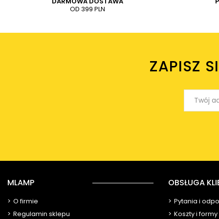
DARMOWA DOSTAWA
OD 399 PLN
ZAPISZ S
MLAMP
OBSŁUGA KLI
O firmie
Pytania i odp
Regulamin sklepu
Koszty i form