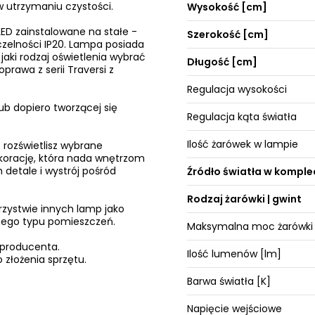
w utrzymaniu czystości.
Wysokość [cm]
ED zainstalowane na stałe -
Szerokość [cm]
zelności IP20. Lampa posiada
jaki rodzaj oświetlenia wybrać
Długość [cm]
rawa z serii Traversi z
Regulacja wysokości
ub dopiero tworzącej się
Regulacja kąta światła
Ilość żarówek w lampie
 rozświetlisz wybrane
ekorację, która nada wnętrzom
 detale i wystrój pośród
Źródło światła w komple
Rodzaj żarówki | gwint
rzystwie innych lamp jako
żnego typu pomieszczeń.
Maksymalna moc żarówki
 producenta.
Ilość lumenów [lm]
 złożenia sprzętu.
Barwa światła [K]
Napięcie wejściowe