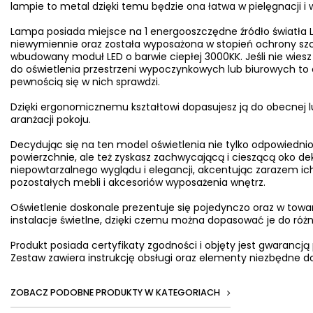
lampie to metal dzięki temu będzie ona łatwa w pielęgnacji i 
Lampa posiada miejsce na 1 energooszczędne źródło światła L
niewymiennie oraz została wyposażona w stopień ochrony szc
wbudowany moduł LED o barwie ciepłej 3000KK. Jeśli nie wiesz 
do oświetlenia przestrzeni wypoczynkowych lub biurowych to op
pewnością się w nich sprawdzi.
Dzięki ergonomicznemu kształtowi dopasujesz ją do obecnej l
aranżacji pokoju.
Decydując się na ten model oświetlenia nie tylko odpowiednio
powierzchnie, ale też zyskasz zachwycającą i cieszącą oko d
niepowtarzalnego wyglądu i elegancji, akcentując zarazem ich
pozostałych mebli i akcesoriów wyposażenia wnętrz.
Oświetlenie doskonale prezentuje się pojedynczo oraz w towa
instalacje świetlne, dzięki czemu można dopasować je do ró
Produkt posiada certyfikaty zgodności i objęty jest gwarancją
Zestaw zawiera instrukcję obsługi oraz elementy niezbędne do
ZOBACZ PODOBNE PRODUKTY W KATEGORIACH