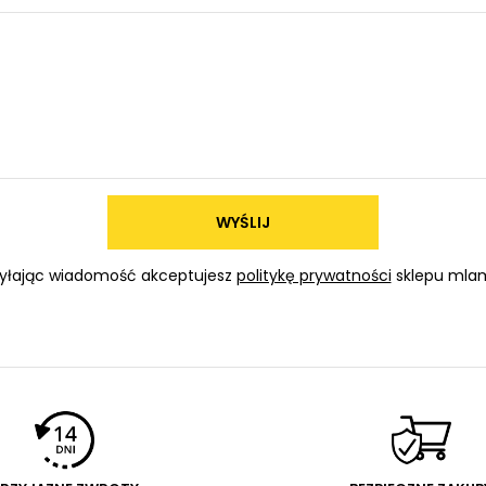
WYŚLIJ
yłając wiadomość akceptujesz
politykę prywatności
sklepu mlam