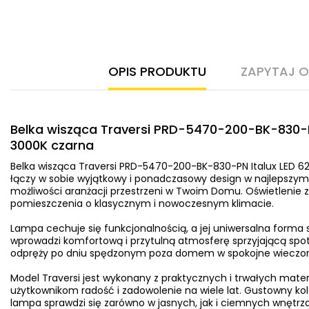
OPIS PRODUKTU
ZAPYTAJ 
Belka wisząca Traversi PRD-5470-200-BK-830-P
3000K czarna
Belka wisząca Traversi PRD-5470-200-BK-830-PN Italux LED 
łączy w sobie wyjątkowy i ponadczasowy design w najlepszym
możliwości aranżacji przestrzeni w Twoim Domu. Oświetlenie 
pomieszczenia o klasycznym i nowoczesnym klimacie.
Lampa cechuje się funkcjonalnością, a jej uniwersalna forma sp
wprowadzi komfortową i przytulną atmosferę sprzyjającą spot
odpręży po dniu spędzonym poza domem w spokojne wieczory 
Model Traversi jest wykonany z praktycznych i trwałych mate
użytkownikom radość i zadowolenie na wiele lat. Gustowny kol
lampa sprawdzi się zarówno w jasnych, jak i ciemnych wnętrz