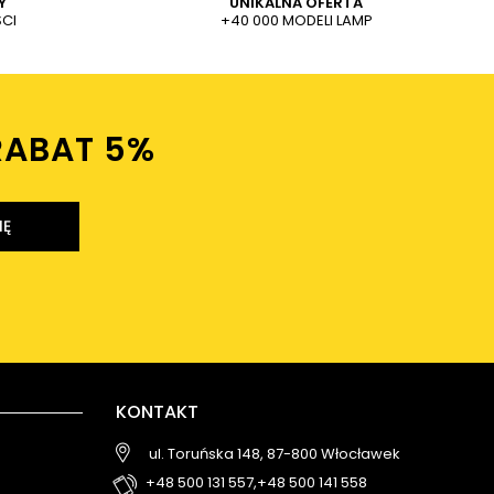
Y
UNIKALNA OFERTA
CI
+40 000 MODELI LAMP
RABAT 5%ㅤ
IĘ
KONTAKT
ul. Toruńska 148, 87-800 Włocławek
+48 500 131 557,
+48 500 141 558