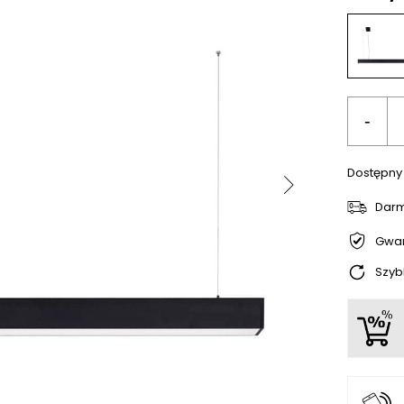
-
Dostępny
Dar
Gwar
Szyb