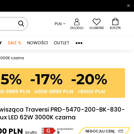
PLN
ZALOGUJ
ULUBIONE
KOSZYK
Y
SALE %
NOWOŚCI
OUTLET
●●●
 3000K czarna
 wisząca Traversi PRD-5470-200-BK-830-
alux LED 62W 3000K czarna
00 PLN
NEGOCJUJ CENĘ
brutto