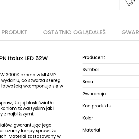
O PRODUKT
OSTATNIO OGLĄDAŁEŚ
GWAR
N Italux LED 62W
Producent
Symbol
62W 3000K czarna w MLAMP
 wydaniu, co stwarza szereg
Seria
z łatwością wkomponuje się w
Gwarancja
rawi, że jej blask światła
Kod produktu
kaniom towarzyskim jak i
z najbliższymi.
Kolor
riałów, gwarantując jego
Materiał
or czarny lampy sprawi, że
ach. Materiał zastosowany w