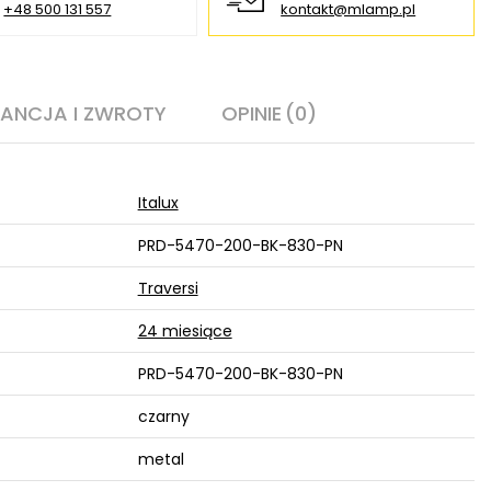
+48 500 131 557
kontakt@mlamp.pl
ANCJA I ZWROTY
OPINIE
(0)
Italux
PRD-5470-200-BK-830-PN
Traversi
24 miesiące
PRD-5470-200-BK-830-PN
czarny
metal