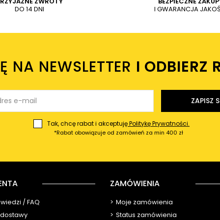
PRZYJAZNE ZWROTY
BEZPIECZNE ZAKUP
DO 14 DNI
I GWARANCJA JAKOŚ
IĘ NA NEWSLETTER
I ODBIERZ 
ZAPISZ S
Tak, chcę rabat i akceptuję
Politykę Prywatności.
*Rabat obowiązuje od zamówień za min 400 zł
ENTA
ZAMÓWIENIA
owiedzi / FAQ
Moje zamówienia
y dostawy
Status zamówienia