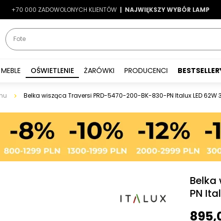
+70 000 ZADOWOLONYCH KLIENTÓW
-7%
|
LATO7
| NAJWIĘKSZY WYBÓR LAMP
|
MEBLE
OŚWIETLENIE
ŻARÓWKI
PRODUCENCI
BESTSELLER
nu
Belka wisząca Traversi PRD-5470-200-BK-830-PN Italux LED 62W
Belka
PN It
895,