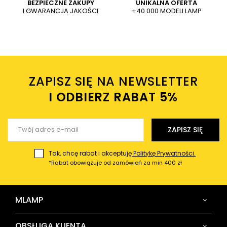
Dodaj własne zdjęcie produktu:
BEZPIECZNE ZAKUPY
UNIKALNA OFERTA
I GWARANCJA JAKOŚCI
+40 000 MODELI LAMP
Wysyłając wiadomość akceptujesz
politykę prywatności
sklepu mlamp.pl
Twoje imię
ZAPISZ SIĘ NA NEWSLETTER
Twój email
I ODBIERZ RABAT 5%ㅤ
Wyślij opinię
ZAPISZ SIĘ
Tak, chcę rabat i akceptuję
Politykę Prywatności.
*Rabat obowiązuje od zamówień za min 400 zł
MLAMP
OBSŁUGA KLIENTA