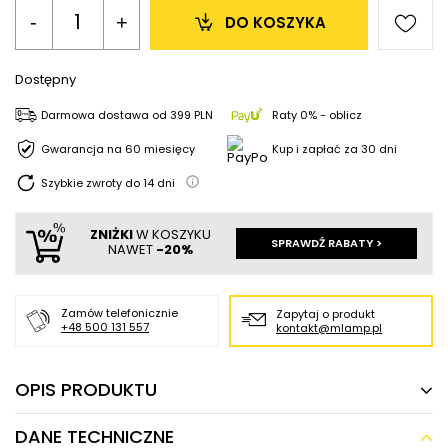
-
+
DO KOSZYKA
Dostępny
Darmowa dostawa
od
399 PLN
Raty 0% - oblicz
Gwarancja na 60 miesięcy
Kup i zapłać za 30 dni
Szybkie zwroty do
14
dni
ZNIŻKI
W KOSZYKU
SPRAWDŹ RABATY >
NAWET
-20%
Zamów telefonicznie
Zapytaj o produkt
+48 500 131 557
kontakt@mlamp.pl
OPIS PRODUKTU
DANE TECHNICZNE
Betonowa LAMPA wisząca SL.0281 kopuła