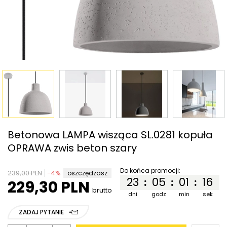
Betonowa LAMPA wisząca SL.0281 kopuła
OPRAWA zwis beton szary
Do końca promocji:
239,00 PLN
-
4
%
oszczędzasz
23
05
01
16
:
:
:
229,30 PLN
brutto
dni
godz
min
sek
ZADAJ PYTANIE