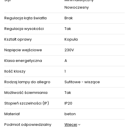
Źródła światła (brak w komplecie): 1 x E27 / 230V / max 10W
Oprawa dostosowana jest do źródeł światła o klasach
Nowoczesny
energetycznych od A++ do E oraz żarówek LED o dowolnej
mocy.
Regulacja kąta światła
Brak
Produkt posiada certyfikaty zgodności i objęty jest
GWARANCJĄ PRODUCENTA.
Regulacja wysokości
Tak
Zestaw zawiera instrukcję obsługi oraz elementy niezbędne
do złożenia sprzętu.
Kształt oprawy
Kopuła
Napięcie wejściowe
230V
ZOBACZ PODOBNE PRODUKTY W KATEGORIACH
Klasa energetyczna
A
Ilość kloszy
1
Rodzaj lampy do allegro
Sufitowe - wiszące
Możliwość ściemniania
Tak
Stopień szczelności (IP)
IP20
Materiał
beton
Podmiot odpowiedzialny
Więcej