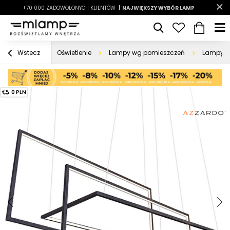
-7%
+70 000 ZADOWOLONYCH KLIENTÓW
|
LATO7
| NAJWIĘKSZY WYBÓR LAMP
|
Oświetlenie
Lampy wg pomieszczeń
Lampy d
Wstecz
0 PLN