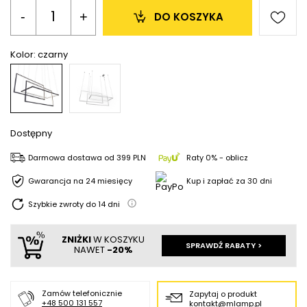
-
+
DO KOSZYKA
Kolor:
czarny
Dostępny
Darmowa dostawa
od
399 PLN
Raty 0% - oblicz
Gwarancja na 24 miesięcy
Kup i zapłać za 30 dni
Szybkie zwroty do
14
dni
ZNIŻKI
W KOSZYKU
SPRAWDŹ RABATY >
NAWET
-20%
Zamów telefonicznie
Zapytaj o produkt
+48 500 131 557
kontakt@mlamp.pl