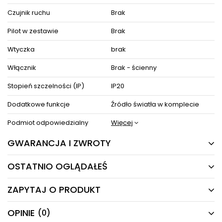
Czujnik ruchu
Brak
Pilot w zestawie
Brak
Wtyczka
brak
Włącznik
Brak - ścienny
Stopień szczelności (IP)
IP20
Dodatkowe funkcje
Źródło światła w komplecie
Podmiot odpowiedzialny
Więcej
GWARANCJA I ZWROTY
OSTATNIO OGLĄDAŁEŚ
24 MIESIĄCE
Producent gwarantuje naprawę lub wymianę sprzętu
ZAPYTAJ O PRODUKT
do 24 miesięcy od daty zakupu. Skontaktuj się ze
PRODUKTY Z TEJ SERII
sklepem za pośrednictwem formularza reklamacji
aby
zamówić kuriera który odbierze sprzęt z Twojego
OPINIE
(0)
Masz pytania odnośnie produktu, oferty lub współpracy z
domu.