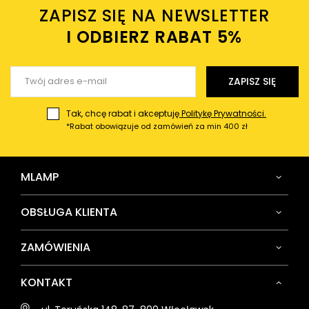
ZAPISZ SIĘ NA NEWSLETTER
Twój email
I ODBIERZ RABAT 5%ㅤ
Wyślij opinię
ZAPISZ SIĘ
Tak, chcę rabat i akceptuję
Politykę Prywatności.
*Rabat obowiązuje od zamówień za min 400 zł
MLAMP
OBSŁUGA KLIENTA
ZAMÓWIENIA
KONTAKT