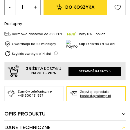
-
+
DO KOSZYKA
Dostępny
Darmowa dostawa
od
399 PLN
Raty 0% - oblicz
Gwarancja na 24 miesięcy
Kup i zapłać za 30 dni
Szybkie zwroty do
14
dni
ZNIŻKI
W KOSZYKU
SPRAWDŹ RABATY >
NAWET
-20%
Zamów telefonicznie
Zapytaj o produkt
+48 500 131 557
kontakt@mlamp.pl
OPIS PRODUKTU
DANE TECHNICZNE
Gipsowa lampa ścienna BENAVIX LE45568