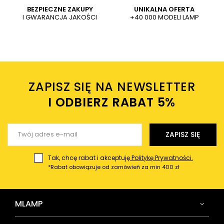
Dodaj własne zdjęcie produktu:
BEZPIECZNE ZAKUPY
UNIKALNA OFERTA
I GWARANCJA JAKOŚCI
+40 000 MODELI LAMP
Wysyłając wiadomość akceptujesz
politykę prywatności
sklepu mlamp.pl
Twoje imię
ZAPISZ SIĘ NA NEWSLETTER
Twój email
I ODBIERZ RABAT 5%ㅤ
Wyślij opinię
ZAPISZ SIĘ
Tak, chcę rabat i akceptuję
Politykę Prywatności.
*Rabat obowiązuje od zamówień za min 400 zł
MLAMP