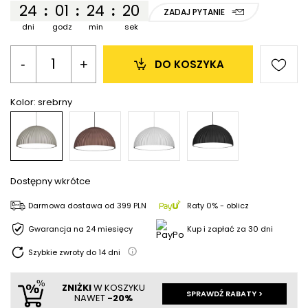
24
01
24
20
:
:
:
ZADAJ PYTANIE
dni
godz
min
sek
-
+
DO KOSZYKA
Kolor:
srebrny
Dostępny wkrótce
Darmowa dostawa
od
399 PLN
Raty 0% - oblicz
Gwarancja na 24 miesięcy
Kup i zapłać za 30 dni
Szybkie zwroty do
14
dni
ZNIŻKI
W KOSZYKU
SPRAWDŹ RABATY >
NAWET
-20%