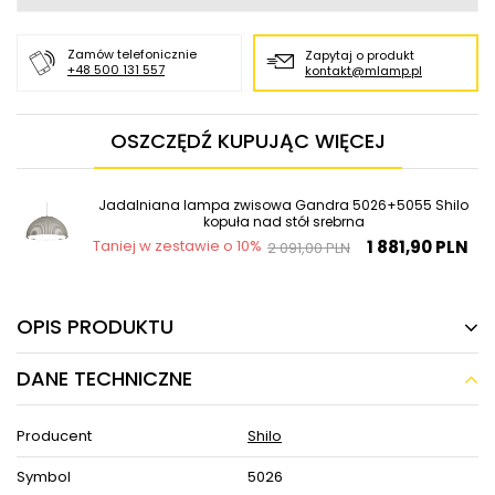
Zamów telefonicznie
Zapytaj o produkt
+48 500 131 557
kontakt@mlamp.pl
OSZCZĘDŹ KUPUJĄC WIĘCEJ
Jadalniana lampa zwisowa Gandra 5026+5055 Shilo
kopuła nad stół srebrna
1 881,90 PLN
Taniej w zestawie o 10%
2 091,00 PLN
OPIS PRODUKTU
DANE TECHNICZNE
Jadalniana lampa zwisowa Gandra 5026 Shilo
kopuła nad stół srebrna
Producent
Shilo
Jadalniana lampa zwisowa Gandra 5026 Shilo kopuła nad stół
srebrna w MLAMP łączy w sobie wyjątkowy i ponadczasowy
Symbol
5026
design w najlepszym wydaniu, co stwarza szereg możliwości