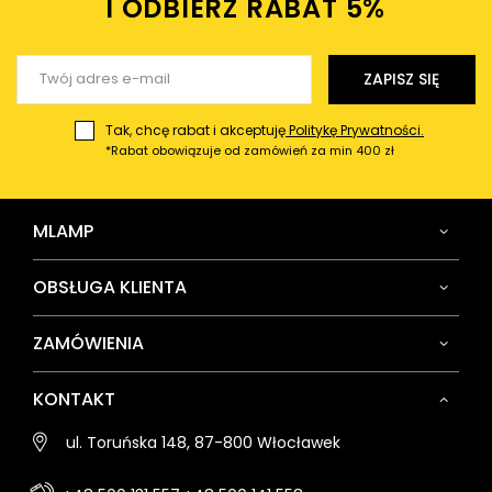
I ODBIERZ RABAT 5%ㅤ
Wyślij opinię
ZAPISZ SIĘ
Tak, chcę rabat i akceptuję
Politykę Prywatności.
*Rabat obowiązuje od zamówień za min 400 zł
MLAMP
OBSŁUGA KLIENTA
ZAMÓWIENIA
KONTAKT
ul. Toruńska 148, 87-800 Włocławek