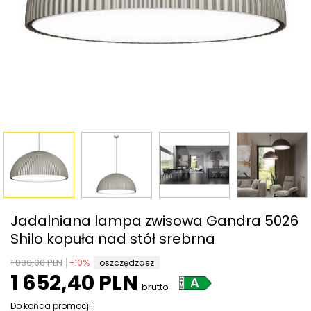
Jadalniana lampa zwisowa Gandra 5026
Shilo kopuła nad stół srebrna
1 836,00 PLN
-
10
%
oszczędzasz
1 652,40 PLN
brutto
Do końca promocji: