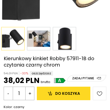
Kierunkowy kinkiet Robby 57911-1B do
czytania czarny chrom
54,31 PLN
-
30
%
oszczędzasz
38,02 PLN
ZADAJ PYTANIE
brutto
-
+
DO KOSZYKA
Kolor:
czarny