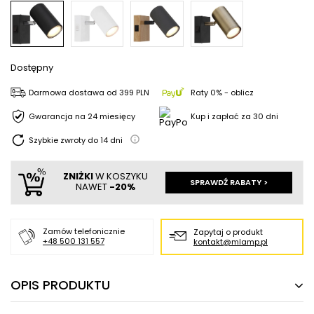
Dostępny
Darmowa dostawa
od
399 PLN
Raty 0% - oblicz
Gwarancja na 24 miesięcy
Kup i zapłać za 30 dni
Szybkie zwroty do
14
dni
ZNIŻKI
W KOSZYKU
SPRAWDŹ RABATY >
NAWET
-20%
Zamów telefonicznie
Zapytaj o produkt
+48 500 131 557
kontakt@mlamp.pl
OPIS PRODUKTU