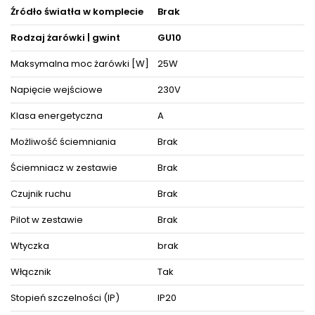
Decydując się na ten model oświetlenia nie tylko odpowiednio
Źródło światła w komplecie
Brak
rozświetlisz wybrane powierzchnie, ale też zyskasz
zachwycającą i cieszącą oko dekorację, która nada wnętrzom
niepowtarzalnego wyglądu i elegancji, akcentując zarazem ich
Rodzaj żarówki | gwint
GU10
detale i wystrój pośród pozostałych mebli i akcesoriów
wyposażenia wnętrz.
Maksymalna moc żarówki [W]
25W
Oświetlenie doskonale prezentuje się pojedynczo oraz w
Napięcie wejściowe
230V
towarzystwie innych lamp jako instalacje świetlne, dzięki czemu
można dopasować je do różnego typu pomieszczeń.
Klasa energetyczna
A
Produkt posiada certyfikaty zgodności i objęty jest gwarancją
producenta.
Możliwość ściemniania
Brak
Zestaw zawiera instrukcję obsługi oraz elementy niezbędne do
złożenia sprzętu.
Ściemniacz w zestawie
Brak
Czujnik ruchu
Brak
ZOBACZ PODOBNE PRODUKTY W KATEGORIACH
Pilot w zestawie
Brak
Wtyczka
brak
Włącznik
Tak
Stopień szczelności (IP)
IP20