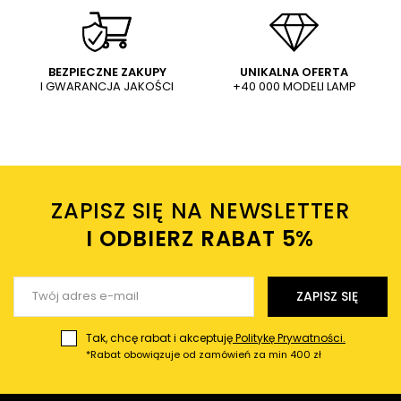
na elastycznym peszlu biała
57911-4M do salonu mosiądz
czarna
80,49 PLN
169,86 PLN
114,99 PLN
242,65 PLN
WYŚLIJ
Dodaj własne zdjęcie produktu:
BEZPIECZNE ZAKUPY
UNIKALNA OFERTA
I GWARANCJA JAKOŚCI
+40 000 MODELI LAMP
Wysyłając wiadomość akceptujesz
politykę prywatności
sklepu mlamp.pl
Twoje imię
ZAPISZ SIĘ NA NEWSLETTER
Twój email
I ODBIERZ RABAT 5%ㅤ
Wyślij opinię
ZAPISZ SIĘ
Tak, chcę rabat i akceptuję
Politykę Prywatności.
*Rabat obowiązuje od zamówień za min 400 zł