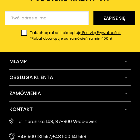
Wyślij opinię
ZAPISZ SIĘ
Tak, chcę rabat i akceptuję
Politykę Prywatności.
*Rabat obowiązuje od zamówień za min 400 zł
MLAMP
OBSŁUGA KLIENTA
ZAMÓWIENIA
KONTAKT
ul. Toruńska 148, 87-800 Włocławek
+48 500 131 557,
+48 500 141 558