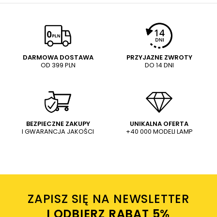
E-mail
Twoja ocena:
5/5
Pytanie
DARMOWA DOSTAWA
PRZYJAZNE ZWROTY
OD 399 PLN
DO 14 DNI
Treść twojej opinii
WYŚLIJ
Dodaj własne zdjęcie produktu:
BEZPIECZNE ZAKUPY
UNIKALNA OFERTA
I GWARANCJA JAKOŚCI
+40 000 MODELI LAMP
Wysyłając wiadomość akceptujesz
politykę prywatności
sklepu mlamp.pl
Twoje imię
ZAPISZ SIĘ NA NEWSLETTER
Twój email
I ODBIERZ RABAT 5%ㅤ