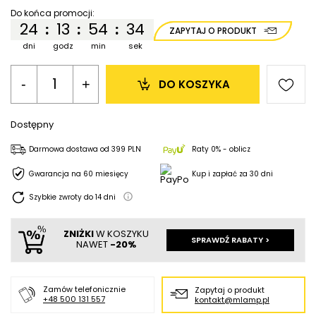
Do końca promocji:
24
13
54
34
:
:
:
ZAPYTAJ O PRODUKT
dni
godz
min
sek
-
+
DO KOSZYKA
Dostępny
Darmowa dostawa
od
399 PLN
Raty 0% - oblicz
Gwarancja na 60 miesięcy
Kup i zapłać za 30 dni
Szybkie zwroty do
14
dni
ZNIŻKI
W KOSZYKU
SPRAWDŹ RABATY >
NAWET
-20%
Zamów telefonicznie
Zapytaj o produkt
+48 500 131 557
kontakt@mlamp.pl