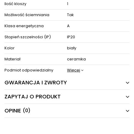
ZOBACZ PODOBNE PRODUKTY W KATEGORIACH
Ilość kloszy
1
Możliwość ściemniania
Tak
Klasa energetyczna
A
Stopień szczelności (IP)
IP20
Kolor
biały
Materiał
ceramika
Podmiot odpowiedzialny
Więcej
GWARANCJA I ZWROTY
ZAPYTAJ O PRODUKT
5 LAT
Producent gwarantuje naprawę lub wymianę sprzętu
OPINIE
(0)
Masz pytania odnośnie produktu, oferty lub współpracy z
do 60 miesięcy od daty zakupu. Skontaktuj się ze
nami?
sklepem za pośrednictwem formularza reklamacji
Napisz odpowiemy najszybciej jak to możliwe.
aby
zamówić kuriera który odbierze sprzęt z Twojego
domu.
NAPISZ SWOJĄ OPINIĘ