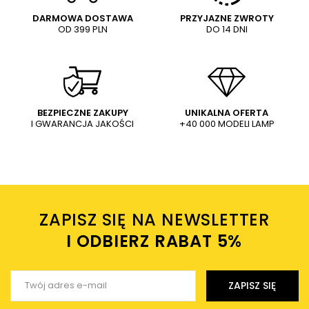
DARMOWA DOSTAWA
PRZYJAZNE ZWROTY
OD 399 PLN
DO 14 DNI
Treść twojej opinii
WYŚLIJ
Dodaj własne zdjęcie produktu:
BEZPIECZNE ZAKUPY
UNIKALNA OFERTA
I GWARANCJA JAKOŚCI
+40 000 MODELI LAMP
Wysyłając wiadomość akceptujesz
politykę prywatności
sklepu mlamp.pl
Twoje imię
ZAPISZ SIĘ NA NEWSLETTER
Twój email
I ODBIERZ RABAT 5%ㅤ
Wyślij opinię
ZAPISZ SIĘ