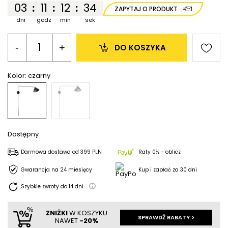
03
11
12
34
:
:
:
ZAPYTAJ O PRODUKT
dni
godz
min
sek
-
+
DO KOSZYKA
Kolor:
czarny
Dostępny
Darmowa dostawa
od
399 PLN
Raty 0% - oblicz
Gwarancja na 24 miesięcy
Kup i zapłać za 30 dni
Szybkie zwroty do
14
dni
ZNIŻKI
W KOSZYKU
SPRAWDŹ RABATY >
NAWET
-20%