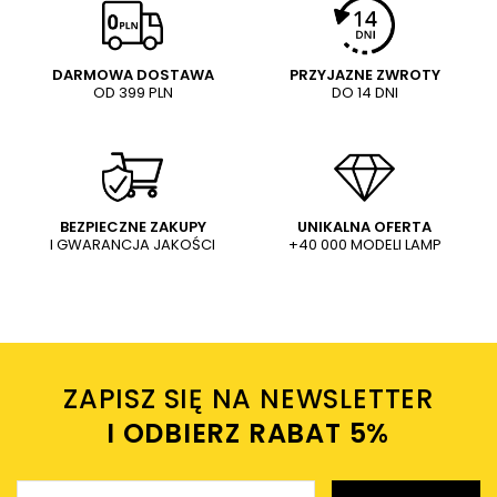
5/5
Pytanie
DARMOWA DOSTAWA
PRZYJAZNE ZWROTY
OD 399 PLN
DO 14 DNI
Treść twojej opinii
Lampa sufitowa POCITOS
LE44927 LED 8W 3000K dysk
złota przezroczysta
278,00 PLN
WYŚLIJ
Dodaj własne zdjęcie produktu:
BEZPIECZNE ZAKUPY
UNIKALNA OFERTA
I GWARANCJA JAKOŚCI
+40 000 MODELI LAMP
Wysyłając wiadomość akceptujesz
politykę prywatności
sklepu mlamp.pl
Twoje imię
ZAPISZ SIĘ NA NEWSLETTER
Twój email
I ODBIERZ RABAT 5%ㅤ
Wyślij opinię