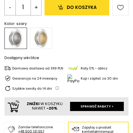
-
+
DO KOSZYKA
Kolor:
szary
Dostępny wkrótce
Darmowa dostawa
od
399 PLN
Raty 0% - oblicz
Gwarancja na 24 miesięcy
Kup i zapłać za 30 dni
Szybkie zwroty do
14
dni
ZNIŻKI
W KOSZYKU
SPRAWDŹ RABATY >
NAWET
-20%
Zamów telefonicznie
Zapytaj o produkt
+48 500 131 557
kontakt@mlamp.pl