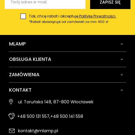
ZAPISZ SIĘ
Tak, chcę rabat i akceptuję
Politykę Prywatności.
*Rabat obowiązuje od zamówień za min 400 zł
MLAMP
OBSŁUGA KLIENTA
ZAMÓWIENIA
KONTAKT
ul. Toruńska 148, 87-800 Włocławek
+48 500 131 557,
+48 500 141 558
kontakt@mlamp.pl