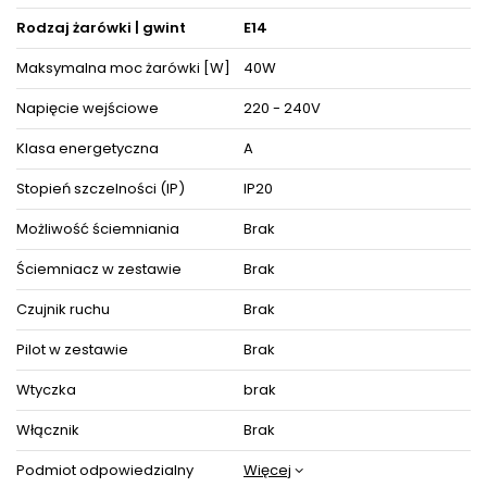
Rodzaj żarówki | gwint
E14
Maksymalna moc żarówki [W]
40W
Napięcie wejściowe
220 - 240V
Klasa energetyczna
A
Stopień szczelności (IP)
IP20
Możliwość ściemniania
Brak
Ściemniacz w zestawie
Brak
Czujnik ruchu
Brak
Pilot w zestawie
Brak
Wtyczka
brak
Włącznik
Brak
Podmiot odpowiedzialny
Więcej