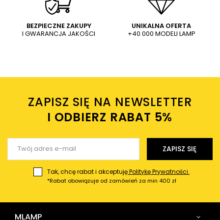
1 110,00 PLN
729,00 PLN
WYŚLIJ
Dodaj własne zdjęcie produktu:
BEZPIECZNE ZAKUPY
UNIKALNA OFERTA
I GWARANCJA JAKOŚCI
+40 000 MODELI LAMP
Wysyłając wiadomość akceptujesz
politykę prywatności
sklepu mlamp.pl
Twoje imię
ZAPISZ SIĘ NA NEWSLETTER
Twój email
I ODBIERZ RABAT 5%ㅤ
Wyślij opinię
ZAPISZ SIĘ
Tak, chcę rabat i akceptuję
Politykę Prywatności.
*Rabat obowiązuje od zamówień za min 400 zł
MLAMP