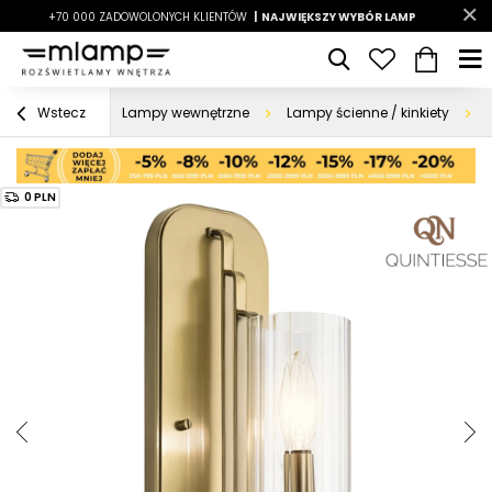
-7%
+70 000 ZADOWOLONYCH KLIENTÓW
|
LATO7
| NAJWIĘKSZY WYBÓR LAMP
|
Lampy wewnętrzne
Lampy ścienne / kinkiety
Wstecz
0 PLN