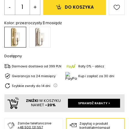
-
+
DO KOSZYKA
Kolor:
przezroczysty || mosiądz
Dostępny
Darmowa dostawa
od
399 PLN
Raty 0% - oblicz
Gwarancja na 24 miesięcy
Kup i zapłać za 30 dni
Szybkie zwroty do
14
dni
ZNIŻKI
W KOSZYKU
SPRAWDŹ RABATY >
NAWET
-20%
Zamów telefonicznie
Zapytaj o produkt
+48 500 131 557
kontakt@mlamp.pl