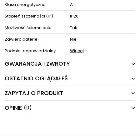
Klasa energetyczna
A
Stopień szczelności (IP)
IP20
Możliwość ściemniania
Tak
Zawiera baterie
Nie
Podmiot odpowiedzialny
Więcej
GWARANCJA I ZWROTY
OSTATNIO OGLĄDAŁEŚ
24 MIESIĄCE
Producent gwarantuje naprawę lub wymianę sprzętu
ZAPYTAJ O PRODUKT
do 24 miesięcy od daty zakupu. Skontaktuj się ze
PRODUKTY Z TEJ SERII
sklepem za pośrednictwem formularza reklamacji
aby
zamówić kuriera który odbierze sprzęt z Twojego
OPINIE
(0)
Masz pytania odnośnie produktu, oferty lub współpracy z
domu.
nami?
Napisz odpowiemy najszybciej jak to możliwe.
-4%
NAPISZ SWOJĄ OPINIĘ
E-mail