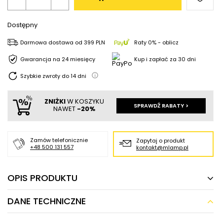
Dostępny
Darmowa dostawa
od
399 PLN
Raty 0% - oblicz
Gwarancja na 24 miesięcy
Kup i zapłać za 30 dni
Szybkie zwroty do
14
dni
ZNIŻKI
W KOSZYKU
SPRAWDŹ RABATY >
NAWET
-20%
Zamów telefonicznie
Zapytaj o produkt
+48 500 131 557
kontakt@mlamp.pl
OPIS PRODUKTU
DANE TECHNICZNE
Kinkiet sypialniany MIKA ST-F085 Step Art
Deco metal złoty szczotkowany