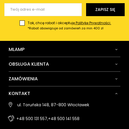
Wyślij opinię
ZAPISZ SIĘ
Tak, chcę rabat i akceptuję
Politykę Prywatności.
*Rabat obowiązuje od zamówień za min 400 zł
MLAMP
OBSŁUGA KLIENTA
ZAMÓWIENIA
KONTAKT
ul. Toruńska 148, 87-800 Włocławek
+48 500 131 557,
+48 500 141 558