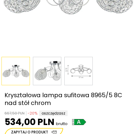
Kryształowa lampa sufitowa 8965/5 8C
nad stół chrom
667,50 PLN
-
20
%
oszczędzasz
534,00 PLN
brutto
ZAPYTAJ O PRODUKT