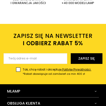
I GWARANCJA JAKOŚCI
+40 000 MODELI LAMP
Wysyłając wiadomość akceptujesz
politykę prywatności
sklepu mlamp.pl
Twoje imię
ZAPISZ SIĘ NA NEWSLETTER
Twój email
I ODBIERZ RABAT 5%ㅤ
Wyślij opinię
ZAPISZ SIĘ
Tak, chcę rabat i akceptuję
Politykę Prywatności.
*Rabat obowiązuje od zamówień za min 400 zł
MLAMP
OBSŁUGA KLIENTA