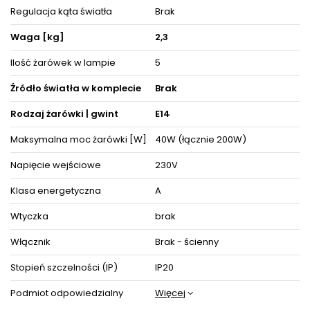
lub dopiero tworzącej się aranżacji pokoju.
Regulacja kąta światła
Brak
Decydując się na ten model oświetlenia nie tylko odpowiednio
rozświetlisz wybrane powierzchnie, ale też zyskasz
Waga [kg]
2,3
zachwycającą i cieszącą oko dekorację, która nada wnętrzom
niepowtarzalnego wyglądu i elegancji, akcentując zarazem ich
Ilość żarówek w lampie
5
detale i wystrój pośród pozostałych mebli i akcesoriów
wyposażenia wnętrz.
Źródło światła w komplecie
Brak
Oświetlenie doskonale prezentuje się pojedynczo oraz w
towarzystwie innych lamp jako instalacje świetlne, dzięki czemu
Rodzaj żarówki | gwint
E14
można dopasować je do różnego typu pomieszczeń.
Maksymalna moc żarówki [W]
40W (łącznie 200W)
Produkt posiada certyfikaty zgodności i objęty jest gwarancją
producenta.
Napięcie wejściowe
230V
Zestaw zawiera instrukcję obsługi oraz Elementy niezbędne do
złożenia sprzętu.
Klasa energetyczna
A
ZOBACZ PODOBNE PRODUKTY W KATEGORIACH
Wtyczka
brak
Włącznik
Brak - ścienny
Stopień szczelności (IP)
IP20
Podmiot odpowiedzialny
Więcej