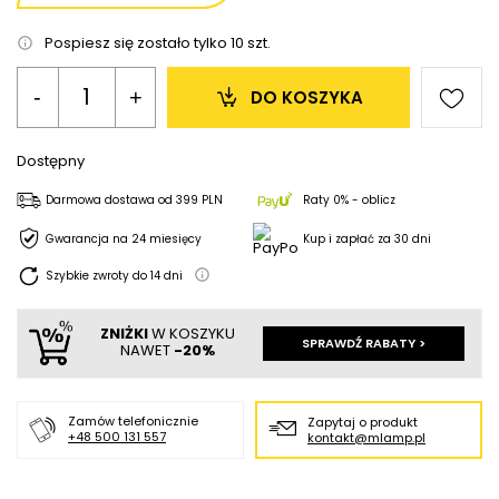
Pospiesz się zostało tylko
10
szt.
-
+
DO KOSZYKA
Dostępny
Darmowa dostawa
od
399 PLN
Raty 0% - oblicz
Gwarancja na 24 miesięcy
Kup i zapłać za 30 dni
Szybkie zwroty do
14
dni
ZNIŻKI
W KOSZYKU
SPRAWDŹ RABATY >
NAWET
-20%
Zamów telefonicznie
Zapytaj o produkt
+48 500 131 557
kontakt@mlamp.pl