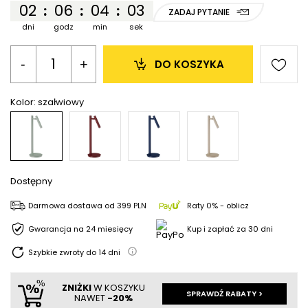
02
06
04
03
:
:
:
ZADAJ PYTANIE
dni
godz
min
sek
-
+
DO KOSZYKA
Kolor:
szałwiowy
Dostępny
Darmowa dostawa
od
399 PLN
Raty 0% - oblicz
Gwarancja na 24 miesięcy
Kup i zapłać za 30 dni
Szybkie zwroty do
14
dni
ZNIŻKI
W KOSZYKU
SPRAWDŹ RABATY >
NAWET
-20%