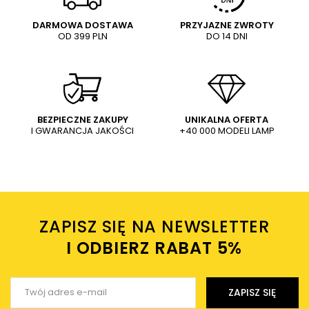
DARMOWA DOSTAWA
PRZYJAZNE ZWROTY
OD 399 PLN
ZOBACZ PODOBNE PRODUKTY W KATEGORIACH
DO 14 DNI
Treść twojej opinii
L
Nowoczesna zwisająca lampa
Nowoczesne tuby na listwie
Sopel 5 41459 metalowe tubki
Sopel lampa wisząca czarna
ceglane
350,08 PLN
181,49 PLN
467,40 PLN
242,31 PLN
WYŚLIJ
Dodaj własne zdjęcie produktu:
BEZPIECZNE ZAKUPY
UNIKALNA OFERTA
I GWARANCJA JAKOŚCI
+40 000 MODELI LAMP
Wysyłając wiadomość akceptujesz
politykę prywatności
sklepu mlamp.pl
Twoje imię
ZAPISZ SIĘ NA NEWSLETTER
Twój email
I ODBIERZ RABAT 5%ㅤ
Wyślij opinię
ZAPISZ SIĘ