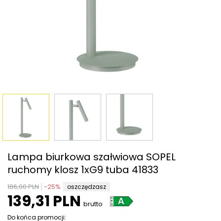
Lampa biurkowa szałwiowa SOPEL
ruchomy klosz 1xG9 tuba 41833
186,00 PLN
-
25
%
oszczędzasz
139,31 PLN
brutto
Do końca promocji: