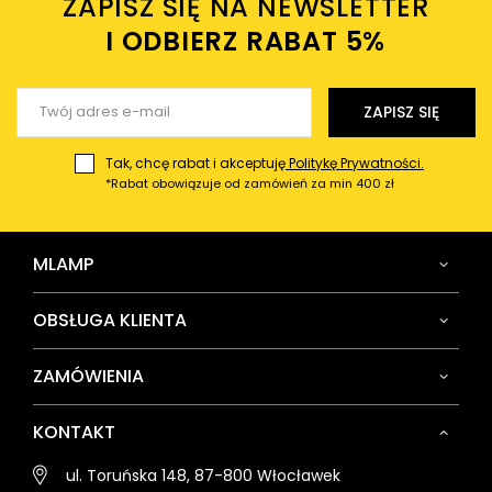
ZAPISZ SIĘ NA NEWSLETTER
Twój email
I ODBIERZ RABAT 5%ㅤ
Wyślij opinię
ZAPISZ SIĘ
Tak, chcę rabat i akceptuję
Politykę Prywatności.
*Rabat obowiązuje od zamówień za min 400 zł
MLAMP
OBSŁUGA KLIENTA
ZAMÓWIENIA
KONTAKT
ul. Toruńska 148, 87-800 Włocławek