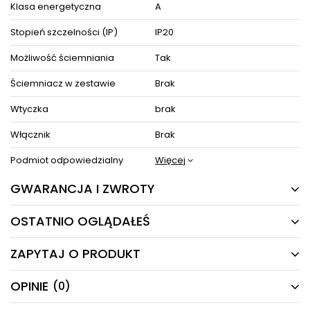
producenta.
Klasa energetyczna
A
Zestaw zawiera instrukcję obsługi oraz elementy niezbędne do
złożenia sprzętu.
Stopień szczelności (IP)
IP20
Możliwość ściemniania
Tak
ZOBACZ PODOBNE PRODUKTY W KATEGORIACH
Ściemniacz w zestawie
Brak
Wtyczka
brak
Włącznik
Brak
Podmiot odpowiedzialny
Więcej
GWARANCJA I ZWROTY
OSTATNIO OGLĄDAŁEŚ
24 MIESIĄCE
Producent gwarantuje naprawę lub wymianę sprzętu
ZAPYTAJ O PRODUKT
do 24 miesięcy od daty zakupu. Skontaktuj się ze
PRODUKTY Z TEJ SERII
sklepem za pośrednictwem formularza reklamacji
aby
zamówić kuriera który odbierze sprzęt z Twojego
OPINIE
(0)
Masz pytania odnośnie produktu, oferty lub współpracy z
domu.
nami?