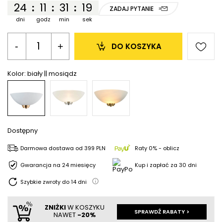
24
11
31
19
:
:
:
ZADAJ PYTANIE
dni
godz
min
sek
-
+
DO KOSZYKA
Kolor:
biały || mosiądz
Dostępny
Darmowa dostawa
od
399 PLN
Raty 0% - oblicz
Gwarancja na 24 miesięcy
Kup i zapłać za 30 dni
Szybkie zwroty do
14
dni
ZNIŻKI
W KOSZYKU
SPRAWDŹ RABATY >
NAWET
-20%