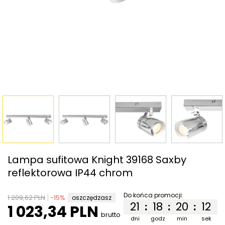
Lampa sufitowa Knight 39168 Saxby
reflektorowa IP44 chrom
Do końca promocji:
1 209,62 PLN
-
15
%
oszczędzasz
21
18
20
12
:
:
:
1 023,34 PLN
brutto
dni
godz
min
sek