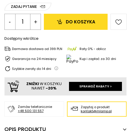
ZADAJ PYTANIE
-
+
DO KOSZYKA
Dostępny wkrótce
Darmowa dostawa
od
399 PLN
Raty 0% - oblicz
Gwarancja na 24 miesięcy
Kup i zapłać za 30 dni
Szybkie zwroty do
14
dni
ZNIŻKI
W KOSZYKU
SPRAWDŹ RABATY >
NAWET
-20%
Zamów telefonicznie
Zapytaj o produkt
+48 500 131 557
kontakt@mlamp.pl
OPIS PRODUKTU