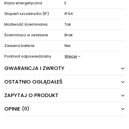
Klasa energetyczna
E
Stopień szczelności (IP)
IP44
Możliwość ściemniania
Tak
Ściemniacz w zestawie
Brak
Zawiera baterie
Nie
Podmiot odpowiedzialny
Więcej
GWARANCJA I ZWROTY
OSTATNIO OGLĄDAŁEŚ
24 MIESIĄCE
Producent gwarantuje naprawę lub wymianę sprzętu
ZAPYTAJ O PRODUKT
do 24 miesięcy od daty zakupu. Skontaktuj się ze
PRODUKTY Z TEJ SERII
sklepem za pośrednictwem formularza reklamacji
aby
zamówić kuriera który odbierze sprzęt z Twojego
OPINIE
(0)
Masz pytania odnośnie produktu, oferty lub współpracy z
domu.
nami?
Napisz odpowiemy najszybciej jak to możliwe.
24H
-26%
NAPISZ SWOJĄ OPINIĘ