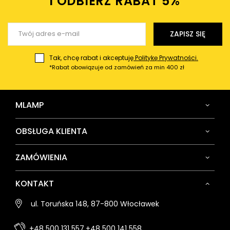
I ODBIERZ RABAT 5%ㅤ
Wyślij opinię
ZAPISZ SIĘ
Tak, chcę rabat i akceptuję
Politykę Prywatności.
*Rabat obowiązuje od zamówień za min 400 zł
MLAMP
OBSŁUGA KLIENTA
ZAMÓWIENIA
KONTAKT
ul. Toruńska 148, 87-800 Włocławek
+48 500 131 557,
+48 500 141 558