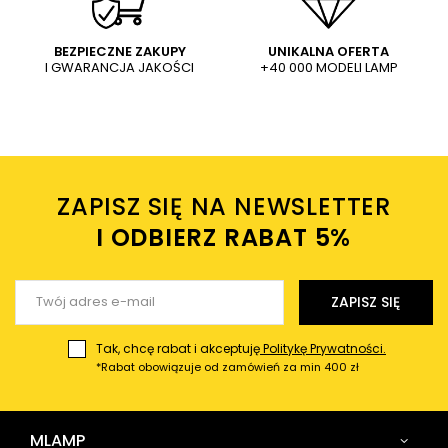
WYŚLIJ
Dodaj własne zdjęcie produktu:
BEZPIECZNE ZAKUPY
UNIKALNA OFERTA
I GWARANCJA JAKOŚCI
+40 000 MODELI LAMP
Wysyłając wiadomość akceptujesz
politykę prywatności
sklepu mlamp.pl
Twoje imię
ZAPISZ SIĘ NA NEWSLETTER
Twój email
I ODBIERZ RABAT 5%ㅤ
Wyślij opinię
ZAPISZ SIĘ
Tak, chcę rabat i akceptuję
Politykę Prywatności.
*Rabat obowiązuje od zamówień za min 400 zł
MLAMP