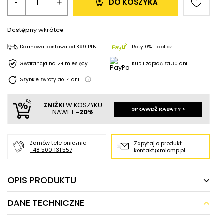
-
+
DO KOSZYKA
Dostępny wkrótce
Darmowa dostawa
od
399 PLN
Raty 0% - oblicz
Gwarancja na 24 miesięcy
Kup i zapłać za 30 dni
Szybkie zwroty do
14
dni
ZNIŻKI
W KOSZYKU
SPRAWDŹ RABATY >
NAWET
-20%
Zamów telefonicznie
Zapytaj o produkt
+48 500 131 557
kontakt@mlamp.pl
OPIS PRODUKTU
DANE TECHNICZNE
LAMPA wisząca BUGA LE41357 Luces Exclusivas