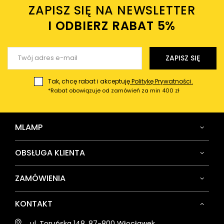
ZAPISZ SIĘ NA NEWSLETTER
Twój email
I ODBIERZ RABAT 5%ㅤ
Wyślij opinię
ZAPISZ SIĘ
Tak, chcę rabat i akceptuję
Politykę Prywatności.
*Rabat obowiązuje od zamówień za min 400 zł
MLAMP
OBSŁUGA KLIENTA
ZAMÓWIENIA
KONTAKT
ul. Toruńska 148, 87-800 Włocławek