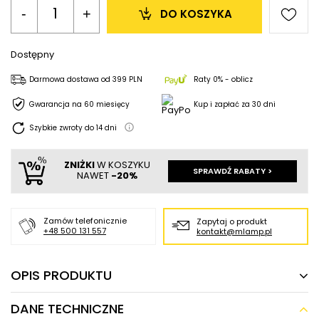
-
+
DO KOSZYKA
Dostępny
Darmowa dostawa
od
399 PLN
Raty 0% - oblicz
Gwarancja na 60 miesięcy
Kup i zapłać za 30 dni
Szybkie zwroty do
14
dni
ZNIŻKI
W KOSZYKU
SPRAWDŹ RABATY >
NAWET
-20%
Zamów telefonicznie
Zapytaj o produkt
+48 500 131 557
kontakt@mlamp.pl
OPIS PRODUKTU
DANE TECHNICZNE
Lampa wisząca LUNE 32-64752 metalowa LED