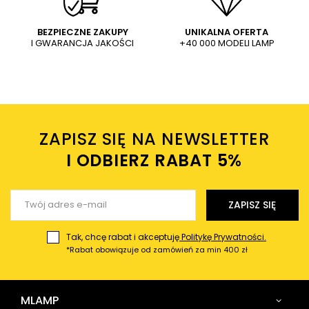
WYŚLIJ
Dodaj własne zdjęcie produktu:
BEZPIECZNE ZAKUPY
UNIKALNA OFERTA
I GWARANCJA JAKOŚCI
+40 000 MODELI LAMP
Wysyłając wiadomość akceptujesz
politykę prywatności
sklepu mlamp.pl
Twoje imię
ZAPISZ SIĘ NA NEWSLETTER
Twój email
I ODBIERZ RABAT 5%ㅤ
Wyślij opinię
ZAPISZ SIĘ
Tak, chcę rabat i akceptuję
Politykę Prywatności.
*Rabat obowiązuje od zamówień za min 400 zł
MLAMP