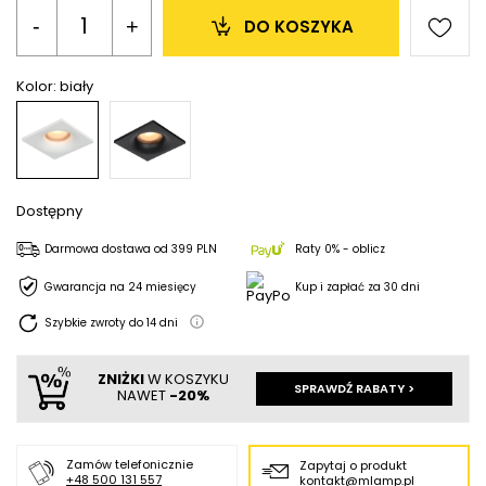
-
+
DO KOSZYKA
Kolor:
biały
Dostępny
Darmowa dostawa
od
399 PLN
Raty 0% - oblicz
Gwarancja na 24 miesięcy
Kup i zapłać za 30 dni
Szybkie zwroty do
14
dni
ZNIŻKI
W KOSZYKU
SPRAWDŹ RABATY >
NAWET
-20%
Zamów telefonicznie
Zapytaj o produkt
+48 500 131 557
kontakt@mlamp.pl