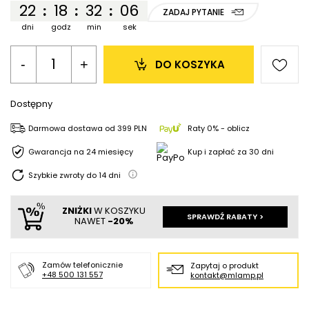
22
18
32
06
:
:
:
ZADAJ PYTANIE
dni
godz
min
sek
-
+
DO KOSZYKA
Dostępny
Darmowa dostawa
od
399 PLN
Raty 0% - oblicz
Gwarancja na 24 miesięcy
Kup i zapłać za 30 dni
Szybkie zwroty do
14
dni
ZNIŻKI
W KOSZYKU
SPRAWDŹ RABATY >
NAWET
-20%
Zamów telefonicznie
Zapytaj o produkt
+48 500 131 557
kontakt@mlamp.pl