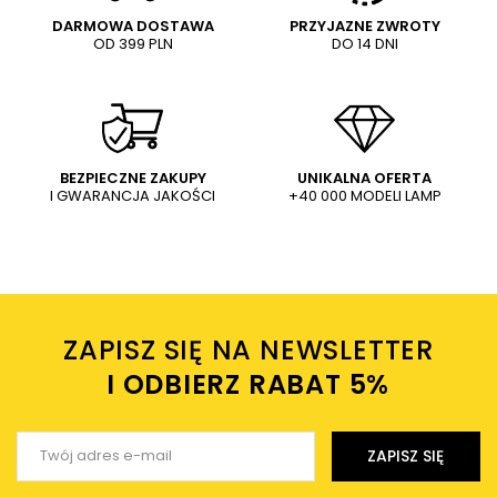
DARMOWA DOSTAWA
PRZYJAZNE ZWROTY
OD 399 PLN
DO 14 DNI
Treść twojej opinii
N
Klasyczna latarnia stojąca
Ścienna lampa loftowa Kerry
hu
KERRY-POST Elstead antyk do
99840/72 metalowa czarna
parku czarna
mosiądz
1 427,15 PLN
93,00 PLN
1 679,00 PLN
119,78 PLN
WYŚLIJ
Dodaj własne zdjęcie produktu:
BEZPIECZNE ZAKUPY
UNIKALNA OFERTA
I GWARANCJA JAKOŚCI
+40 000 MODELI LAMP
Wysyłając wiadomość akceptujesz
politykę prywatności
sklepu mlamp.pl
Twoje imię
ZAPISZ SIĘ NA NEWSLETTER
Twój email
I ODBIERZ RABAT 5%ㅤ
Wyślij opinię
ZAPISZ SIĘ