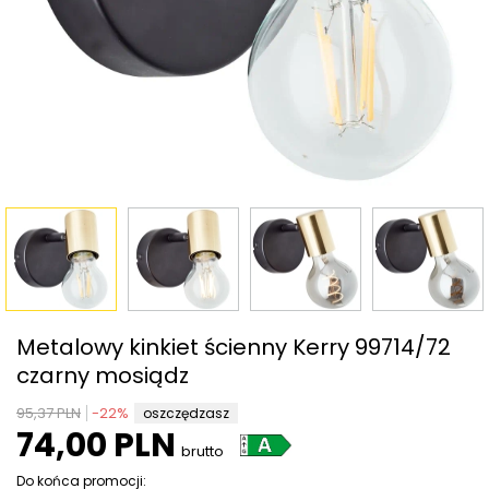
Metalowy kinkiet ścienny Kerry 99714/72
czarny mosiądz
95,37 PLN
-
22
%
oszczędzasz
74,00 PLN
brutto
Do końca promocji: