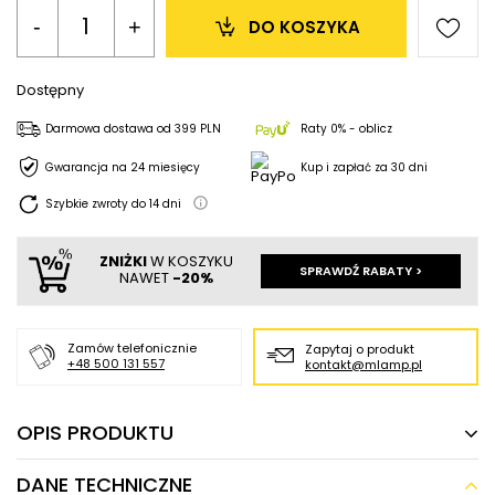
-
+
DO KOSZYKA
Dostępny
Darmowa dostawa
od
399 PLN
Raty 0% - oblicz
Gwarancja na 24 miesięcy
Kup i zapłać za 30 dni
Szybkie zwroty do
14
dni
ZNIŻKI
W KOSZYKU
SPRAWDŹ RABATY >
NAWET
-20%
Zamów telefonicznie
Zapytaj o produkt
+48 500 131 557
kontakt@mlamp.pl
OPIS PRODUKTU
DANE TECHNICZNE
Nocna lampa stojąca Abi do sypialni industrial