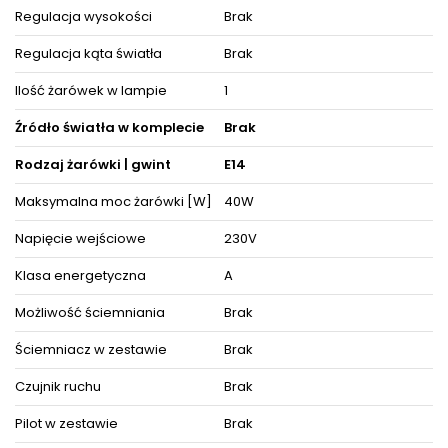
rozświetlisz wybrane powierzchnie, ale też zyskasz
Regulacja wysokości
Brak
zachwycającą i cieszącą oko dekorację, która nada wnętrzom
niepowtarzalnego wyglądu i elegancji, akcentując zarazem ich
detale i wystrój pośród pozostałych mebli i akcesoriów
Regulacja kąta światła
Brak
wyposażenia wnętrz.
Ilość żarówek w lampie
1
Oświetlenie doskonale prezentuje się pojedynczo oraz w
towarzystwie innych lamp jako instalacje świetlne, dzięki czemu
Źródło światła w komplecie
Brak
można dopasować je do różnego typu pomieszczeń.
Produkt posiada certyfikaty zgodności i objęty jest gwarancją
Rodzaj żarówki | gwint
E14
producenta.
Zestaw zawiera instrukcję obsługi oraz elementy niezbędne do
Maksymalna moc żarówki [W]
40W
złożenia sprzętu.
Napięcie wejściowe
230V
ZOBACZ PODOBNE PRODUKTY W KATEGORIACH
Klasa energetyczna
A
Możliwość ściemniania
Brak
Ściemniacz w zestawie
Brak
Czujnik ruchu
Brak
Pilot w zestawie
Brak