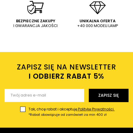
WYŚLIJ
Dodaj własne zdjęcie produktu:
BEZPIECZNE ZAKUPY
UNIKALNA OFERTA
I GWARANCJA JAKOŚCI
+40 000 MODELI LAMP
Wysyłając wiadomość akceptujesz
politykę prywatności
sklepu mlamp.pl
Twoje imię
ZAPISZ SIĘ NA NEWSLETTER
Twój email
I ODBIERZ RABAT 5%ㅤ
Wyślij opinię
ZAPISZ SIĘ
Tak, chcę rabat i akceptuję
Politykę Prywatności.
*Rabat obowiązuje od zamówień za min 400 zł