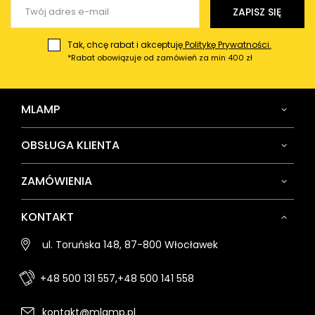
Wyślij opinię
ZAPISZ SIĘ
Tak, chcę rabat i akceptuję
Politykę Prywatności.
*Rabat obowiązuje od zamówień za min 400 zł
MLAMP
OBSŁUGA KLIENTA
ZAMÓWIENIA
KONTAKT
ul. Toruńska 148, 87-800 Włocławek
+48 500 131 557,
+48 500 141 558
kontakt@mlamp.pl