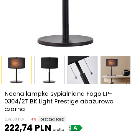
Nocna lampka sypialniana Fogo LP-
0304/2T BK Light Prestige abażurowa
czarna
259,00 PLN
-
14
%
oszczędzasz
222,74 PLN
brutto