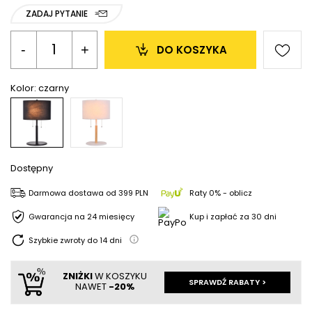
ZADAJ PYTANIE
-
+
DO KOSZYKA
Kolor:
czarny
Dostępny
Darmowa dostawa
od
399 PLN
Raty 0% - oblicz
Gwarancja na 24 miesięcy
Kup i zapłać za 30 dni
Szybkie zwroty do
14
dni
ZNIŻKI
W KOSZYKU
SPRAWDŹ RABATY >
NAWET
-20%