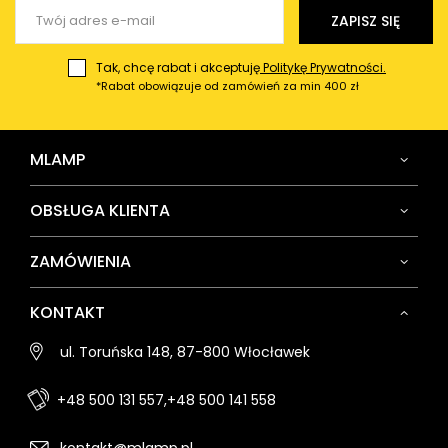
Wyślij opinię
ZAPISZ SIĘ
Tak, chcę rabat i akceptuję
Politykę Prywatności.
*Rabat obowiązuje od zamówień za min 400 zł
MLAMP
OBSŁUGA KLIENTA
ZAMÓWIENIA
KONTAKT
ul. Toruńska 148, 87-800 Włocławek
+48 500 131 557,
+48 500 141 558
kontakt@mlamp.pl