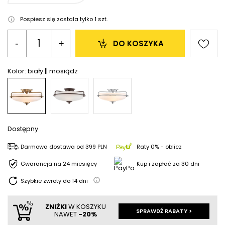
Pospiesz się została tylko
1
szt.
-
+
DO KOSZYKA
Kolor:
biały || mosiądz
Dostępny
Darmowa dostawa
od
399 PLN
Raty 0% - oblicz
Gwarancja na 24 miesięcy
Kup i zapłać za 30 dni
Szybkie zwroty do
14
dni
ZNIŻKI
W KOSZYKU
SPRAWDŹ RABATY >
NAWET
-20%