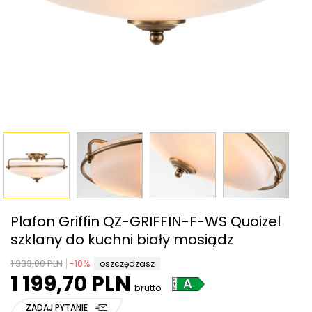
Plafon Griffin QZ-GRIFFIN-F-WS Quoizel
szklany do kuchni biały mosiądz
1 333,00 PLN
-
10
%
oszczędzasz
1 199,70 PLN
brutto
ZADAJ PYTANIE