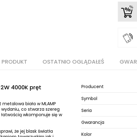
O PRODUKT
OSTATNIO OGLĄDAŁEŚ
GWAR
12W 4000K pręt
Producent
Symbol
t metalowa biała w MLAMP
 wydaniu, co stwarza szereg
Seria
z łatwością wkomponuje się w
Gwarancja
rawi, że jej blask światła
Kolor
kaniom towarzyskim jak i