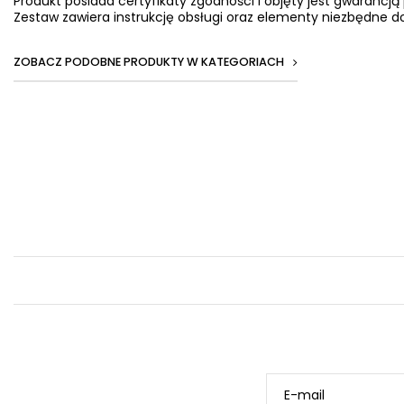
Produkt posiada certyfikaty zgodności i objęty jest gwarancją
Zestaw zawiera instrukcję obsługi oraz elementy niezbędne do
ZOBACZ PODOBNE PRODUKTY W KATEGORIACH
E-mail