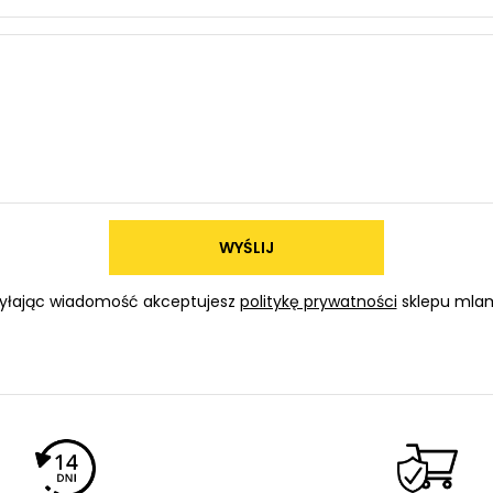
WYŚLIJ
yłając wiadomość akceptujesz
politykę prywatności
sklepu mlam