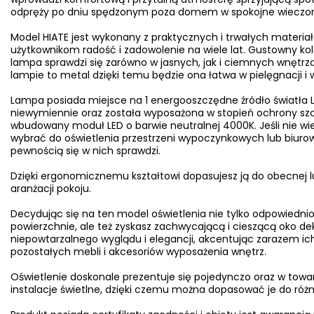
odpręży po dniu spędzonym poza domem w spokojne wieczory 
Model HIATE jest wykonany z praktycznych i trwałych materia
użytkownikom radość i zadowolenie na wiele lat. Gustowny kolo
lampa sprawdzi się zarówno w jasnych, jak i ciemnych wnętrz
lampie to metal dzięki temu będzie ona łatwa w pielęgnacji i 
Lampa posiada miejsce na 1 energooszczędne źródło światła L
niewymiennie oraz została wyposażona w stopień ochrony szc
wbudowany moduł LED o barwie neutralnej 4000K. Jeśli nie wies
wybrać do oświetlenia przestrzeni wypoczynkowych lub biurowy
pewnością się w nich sprawdzi.
Dzięki ergonomicznemu kształtowi dopasujesz ją do obecnej l
aranżacji pokoju.
Decydując się na ten model oświetlenia nie tylko odpowiednio
powierzchnie, ale też zyskasz zachwycającą i cieszącą oko d
niepowtarzalnego wyglądu i elegancji, akcentując zarazem ich
pozostałych mebli i akcesoriów wyposażenia wnętrz.
Oświetlenie doskonale prezentuje się pojedynczo oraz w towa
instalacje świetlne, dzięki czemu można dopasować je do ró