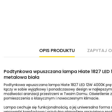
OPIS PRODUKTU
ZAPYTAJ 
Podtynkowa wpuszczana lampa Hiate 1827 LED 
metalowa biała
Podtynkowa wpuszczana lampa Hiate 1827 LED 12W 4000K prę
łączy w sobie wyjątkowy i ponadczasowy design w najlepszym
możliwości aranżacji przestrzeni w Twoim Domu. Oświetlenie 
pomieszczenia o klasycznym i nowoczesnym klimacie.
Lampa cechuje się funkcjonalnością, a jej uniwersalna forma sp
wprowadzi komfortową i przytulną atmosferę sprzyjającą spot