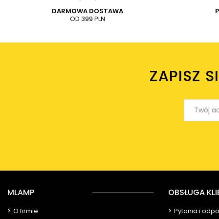
DARMOWA DOSTAWA
OD 399 PLN
ZAPISZ S
MLAMP
OBSŁUGA KLI
O firmie
Pytania i odp