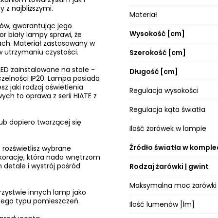
z najbliższymi.
Materiał
łów, gwarantując jego
Wysokość [cm]
r biały lampy sprawi, że
ach. Materiał zastosowany w
w utrzymaniu czystości.
Szerokość [cm]
ED zainstalowane na stałe -
Długość [cm]
zelności IP20. Lampa posiada
z jaki rodzaj oświetlenia
Regulacja wysokości
ch to oprawa z serii HIATE z
Regulacja kąta światła
ub dopiero tworzącej się
Ilość żarówek w lampie
Źródło światła w komple
 rozświetlisz wybrane
ekorację, która nada wnętrzom
 detale i wystrój pośród
Rodzaj żarówki | gwint
Maksymalna moc żarówki
rzystwie innych lamp jako
żnego typu pomieszczeń.
Ilość lumenów [lm]