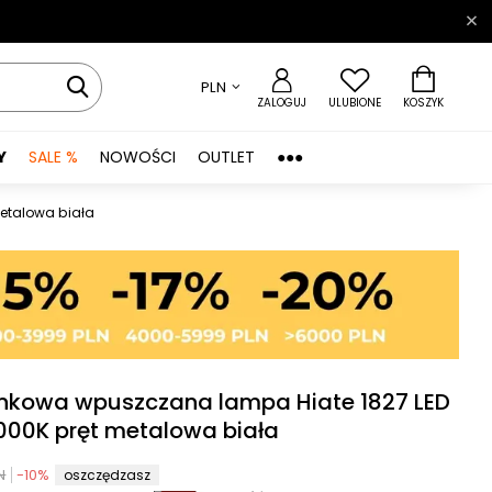
PLN
ZALOGUJ
ULUBIONE
KOSZYK
Y
SALE %
NOWOŚCI
OUTLET
●●●
etalowa biała
nkowa wpuszczana lampa Hiate 1827 LED
000K pręt metalowa biała
N
-
10
%
oszczędzasz