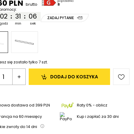
60 PLN
brutto
promocji:
02
31
06
:
:
ZADAJ PYTANIE
godz
min
sek
esz się zostało tylko
7
szt.
+
DODAJ 
DO KOSZYKA
mowa dostawa
od
399 PLN
Raty 0% - oblicz
ancja na 60 miesięcy
Kup i zapłać za 30 dni
kie zwroty do
14
dni