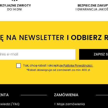
PRZYJAZNE ZWROTY
BEZPIECZNE ZAKUP
DO 14 DNI
I GWARANCJA JAKOŚ
IĘ NA NEWSLETTER
I ODBIERZ 
ZAPISZ S
Tak, chcę rabat i akceptuję
Politykę Prywatności.
*Rabat obowiązuje od zamówień za min 400 zł
ENTA
ZAMÓWIENIA
owiedzi / FAQ
Moje zamówienia