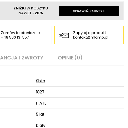
ZNIŻKI
W KOSZYKU
SPRAWDŹ RABATY >
NAWET
-20%
Zamów telefonicznie
Zapytaj o produkt
+48 500 131 557
kontakt@mlamp.pl
ANCJA I ZWROTY
OPINIE
(0)
Shilo
1827
HIATE
5 lat
biały