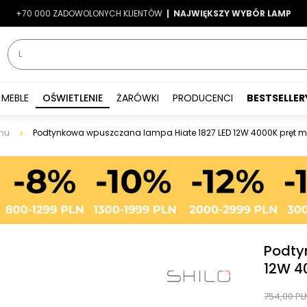
+70 000 ZADOWOLONYCH KLIENTÓW
-7%
|
LATO7
| NAJWIĘKSZY WYBÓR LAMP
|
MEBLE
OŚWIETLENIE
ŻARÓWKI
PRODUCENCI
BESTSELLER
nu
Podtynkowa wpuszczana lampa Hiate 1827 LED 12W 4000K pręt m
Podty
12W 4
754,00 PL