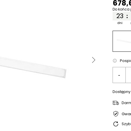
678,
Do końca 
23
:
dni
Pospi
-
Dostępny
Dar
Gwar
Szyb