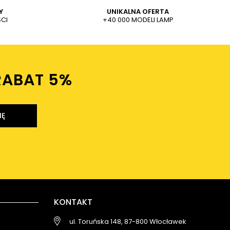
Y
UNIKALNA OFERTA
CI
+40 000 MODELI LAMP
RABAT 5%ㅤ
IĘ
KONTAKT
ul. Toruńska 148, 87-800 Włocławek