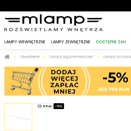
LAMPY WEWNĘTRZNE
LAMPY ZEWNĘTRZNE
DOSTĘPNE 24H
Oświetlenie
Lampy wg pomieszczeń
Lampy do salo
0 PLN
-10%