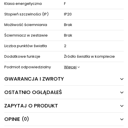
Klasa energetyczna
F
Stopień szczelności (IP)
IP20
Możliwość ściemniania
Brak
Ściemniacz w zestawie
Brak
Liczba punktów światła
2
Dodatkowe funkcje
Źródło światła w komplecie
Podmiot odpowiedzialny
Więcej
GWARANCJA I ZWROTY
OSTATNIO OGLĄDAŁEŚ
24 MIESIĄCE
Producent gwarantuje naprawę lub wymianę sprzętu
ZAPYTAJ O PRODUKT
do 24 miesięcy od daty zakupu. Skontaktuj się ze
PRODUKTY Z TEJ SERII
sklepem za pośrednictwem formularza reklamacji
aby
zamówić kuriera który odbierze sprzęt z Twojego
OPINIE
(0)
Masz pytania odnośnie produktu, oferty lub współpracy z
domu.
nami?