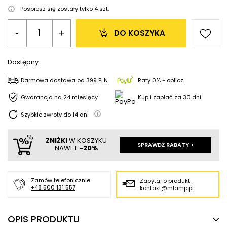
Pospiesz się zostały tylko
4
szt.
-
+
DO KOSZYKA
Dostępny
Darmowa dostawa
od
399 PLN
Raty 0% - oblicz
Gwarancja na 24 miesięcy
Kup i zapłać za 30 dni
Szybkie zwroty do
14
dni
ZNIŻKI
W KOSZYKU
SPRAWDŹ RABATY >
NAWET
-20%
Zamów telefonicznie
Zapytaj o produkt
+48 500 131 557
kontakt@mlamp.pl
OPIS PRODUKTU