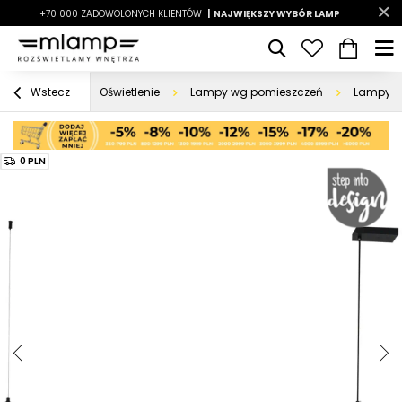
-7%
+70 000 ZADOWOLONYCH KLIENTÓW
|
LATO7
| NAJWIĘKSZY WYBÓR LAMP
|
Oświetlenie
Lampy wg pomieszczeń
Lampy d
Wstecz
0 PLN