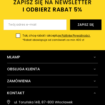
ZAPISZ SIĘ NA NEWSLETTER
Twój email
I ODBIERZ RABAT 5%ㅤ
Wyślij opinię
ZAPISZ SIĘ
Tak, chcę rabat i akceptuję
Politykę Prywatności.
*Rabat obowiązuje od zamówień za min 400 zł
MLAMP
OBSŁUGA KLIENTA
ZAMÓWIENIA
KONTAKT
ul. Toruńska 148, 87-800 Włocławek