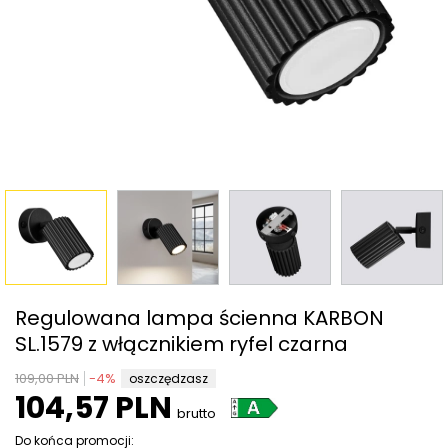
Regulowana lampa ścienna KARBON
SL.1579 z włącznikiem ryfel czarna
109,00 PLN
-
4
%
oszczędzasz
104,57 PLN
brutto
Do końca promocji: