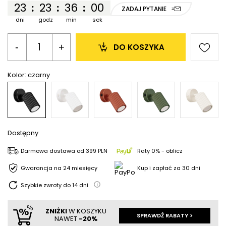
23
23
36
00
:
:
:
ZADAJ PYTANIE
dni
godz
min
sek
-
+
DO KOSZYKA
Kolor:
czarny
Dostępny
Darmowa dostawa
od
399 PLN
Raty 0% - oblicz
Gwarancja na 24 miesięcy
Kup i zapłać za 30 dni
Szybkie zwroty do
14
dni
ZNIŻKI
W KOSZYKU
SPRAWDŹ RABATY >
NAWET
-20%