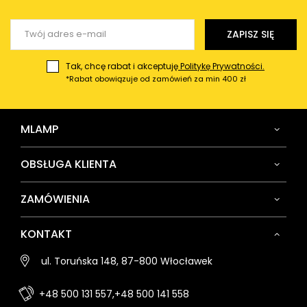
Wyślij opinię
ZAPISZ SIĘ
Tak, chcę rabat i akceptuję
Politykę Prywatności.
*Rabat obowiązuje od zamówień za min 400 zł
MLAMP
OBSŁUGA KLIENTA
ZAMÓWIENIA
KONTAKT
ul. Toruńska 148, 87-800 Włocławek
+48 500 131 557,
+48 500 141 558