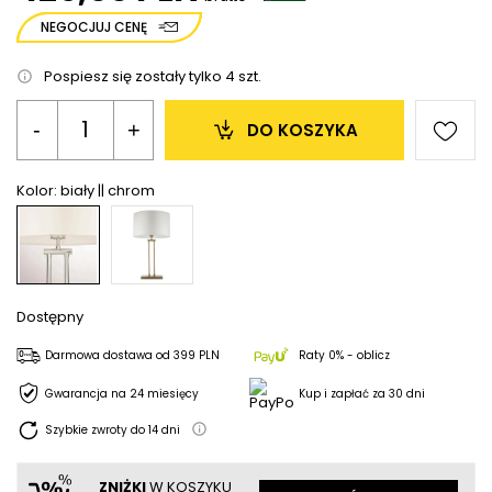
NEGOCJUJ CENĘ
Pospiesz się zostały tylko
4
szt.
-
+
DO KOSZYKA
Kolor:
biały || chrom
Dostępny
Darmowa dostawa
od
399 PLN
Raty 0% - oblicz
Gwarancja na 24 miesięcy
Kup i zapłać za 30 dni
Szybkie zwroty do
14
dni
ZNIŻKI
W KOSZYKU