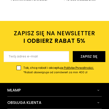
Wysyłając wiadomość akceptujesz
politykę prywatności
sklepu mlamp.pl
Twoje imię
ZAPISZ SIĘ NA NEWSLETTER
Twój email
I ODBIERZ RABAT 5%ㅤ
Wyślij opinię
ZAPISZ SIĘ
Tak, chcę rabat i akceptuję
Politykę Prywatności.
*Rabat obowiązuje od zamówień za min 400 zł
MLAMP
OBSŁUGA KLIENTA