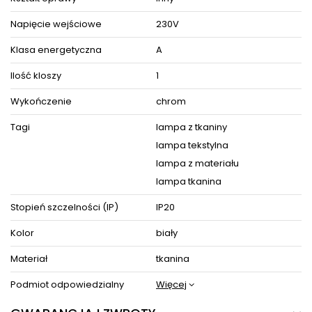
GWARANCJĄ PRODUCENTA.
Zestaw zawiera instrukcję obsługi oraz elementy niezbędne
do złożenia sprzętu.
Napięcie wejściowe
230V
Klasa energetyczna
A
ZOBACZ PODOBNE PRODUKTY W KATEGORIACH
Ilość kloszy
1
Wykończenie
chrom
Tagi
lampa z tkaniny
lampa tekstylna
lampa z materiału
lampa tkanina
Stopień szczelności (IP)
IP20
Kolor
biały
Materiał
tkanina
Podmiot odpowiedzialny
Więcej