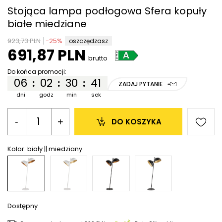
Stojąca lampa podłogowa Sfera kopuły
białe miedziane
923,73 PLN
-
25
%
oszczędzasz
691,87 PLN
brutto
Do końca promocji:
06
02
30
41
:
:
:
ZADAJ PYTANIE
dni
godz
min
sek
-
+
DO KOSZYKA
Kolor:
biały || miedziany
Dostępny