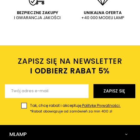
WYŚLIJ
Dodaj własne zdjęcie produktu:
BEZPIECZNE ZAKUPY
UNIKALNA OFERTA
I GWARANCJA JAKOŚCI
+40 000 MODELI LAMP
Wysyłając wiadomość akceptujesz
politykę prywatności
sklepu mlamp.pl
Twoje imię
ZAPISZ SIĘ NA NEWSLETTER
Twój email
I ODBIERZ RABAT 5%ㅤ
Wyślij opinię
ZAPISZ SIĘ
Tak, chcę rabat i akceptuję
Politykę Prywatności.
*Rabat obowiązuje od zamówień za min 400 zł
MLAMP