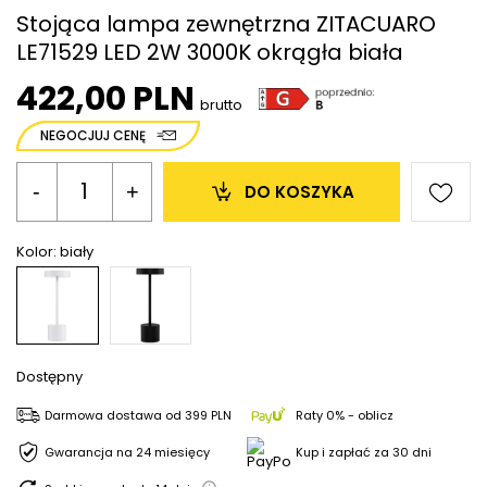
Stojąca lampa zewnętrzna ZITACUARO
LE71529 LED 2W 3000K okrągła biała
422,00 PLN
brutto
NEGOCJUJ CENĘ
-
+
DO KOSZYKA
Kolor:
biały
Dostępny
Darmowa dostawa
od
399 PLN
Raty 0% - oblicz
Gwarancja na 24 miesięcy
Kup i zapłać za 30 dni