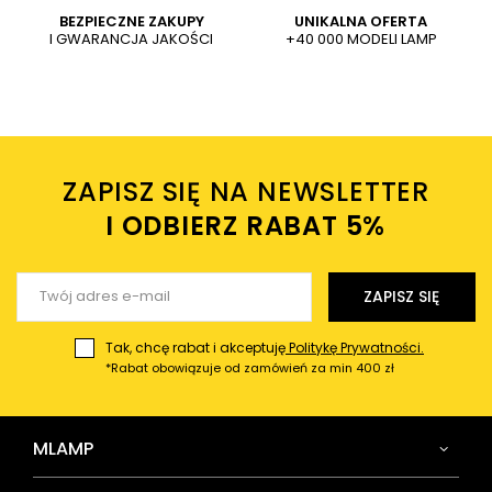
Dodaj własne zdjęcie produktu:
BEZPIECZNE ZAKUPY
UNIKALNA OFERTA
I GWARANCJA JAKOŚCI
+40 000 MODELI LAMP
Wysyłając wiadomość akceptujesz
politykę prywatności
sklepu mlamp.pl
Twoje imię
ZAPISZ SIĘ NA NEWSLETTER
Twój email
I ODBIERZ RABAT 5%ㅤ
Wyślij opinię
ZAPISZ SIĘ
Tak, chcę rabat i akceptuję
Politykę Prywatności.
*Rabat obowiązuje od zamówień za min 400 zł
MLAMP